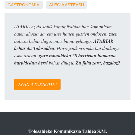
GASTRONOMIA
ALEGIA
ASTEASU
ATARIA ez da soilik komunikabide bat: komunitate
baten ahotsa da, eta urte hauen guztien ondoren, zuen
babesa behar dugu, inoiz baino gehiago:
ATARIAk
behar du Tolosaldea
. Horregatik erronka bat daukagu
esku artean:
gure eskualdeko 28 herrietan hamarna
harpidedun berri
behar ditugu.
Zu falta zara, bazatoz?
EGIN ATARIKIDE!
Tolosaldeko Komunikazio Taldea S.M.