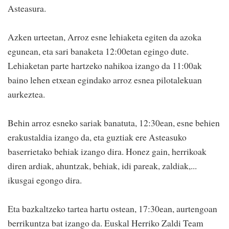
Asteasura.
Azken urteetan, Arroz esne lehiaketa egiten da azoka
egunean, eta sari banaketa 12:00etan egingo dute.
Lehiaketan parte hartzeko nahikoa izango da 11:00ak
baino lehen etxean egindako arroz esnea pilotalekuan
aurkeztea.
Behin arroz esneko sariak banatuta, 12:30ean, esne behien
erakustaldia izango da, eta guztiak ere Asteasuko
baserrietako behiak izango dira. Honez gain, herrikoak
diren ardiak, ahuntzak, behiak, idi pareak, zaldiak,...
ikusgai egongo dira.
Eta bazkaltzeko tartea hartu ostean, 17:30ean, aurtengoan
berrikuntza bat izango da. Euskal Herriko Zaldi Team