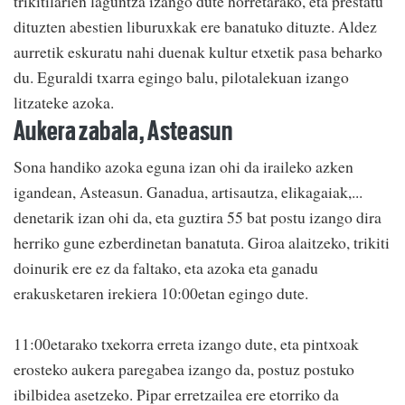
trikitilarien laguntza izango dute horretarako, eta prestatu
dituzten abestien liburuxkak ere banatuko dituzte. Aldez
aurretik eskuratu nahi duenak kultur etxetik pasa beharko
du. Eguraldi txarra egingo balu, pilotalekuan izango
litzateke azoka.
Aukera zabala, Asteasun
Sona handiko azoka eguna izan ohi da iraileko azken
igandean, Asteasun. Ganadua, artisautza, elikagaiak,...
denetarik izan ohi da, eta guztira 55 bat postu izango dira
herriko gune ezberdinetan banatuta. Giroa alaitzeko, trikiti
doinurik ere ez da faltako, eta azoka eta ganadu
erakusketaren irekiera 10:00etan egingo dute.
11:00etarako txekorra erreta izango dute, eta pintxoak
erosteko aukera paregabea izango da, postuz postuko
ibilbidea asetzeko. Pipar erretzailea ere etorriko da