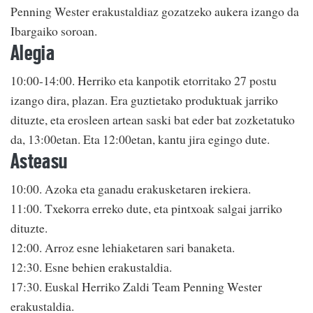
Penning Wester erakustaldiaz gozatzeko aukera izango da
Ibargaiko soroan.
Alegia
10:00-14:00. Herriko eta kanpotik etorritako 27 postu
izango dira, plazan. Era guztietako produktuak jarriko
dituzte, eta erosleen artean saski bat eder bat zozketatuko
da, 13:00etan. Eta 12:00etan, kantu jira egingo dute.
Asteasu
10:00. Azoka eta ganadu erakusketaren irekiera.
11:00. Txekorra erreko dute, eta pintxoak salgai jarriko
dituzte.
12:00. Arroz esne lehiaketaren sari banaketa.
12:30. Esne behien erakustaldia.
17:30. Euskal Herriko Zaldi Team Penning Wester
erakustaldia.