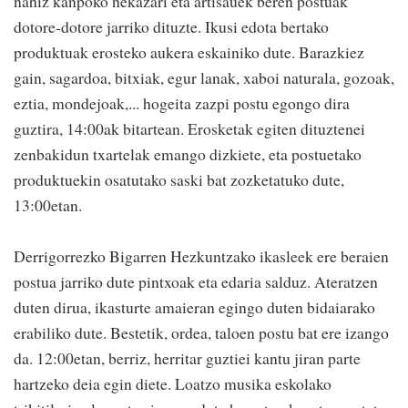
nahiz kanpoko nekazari eta artisauek beren postuak
dotore-dotore jarriko dituzte. Ikusi edota bertako
produktuak erosteko aukera eskainiko dute. Barazkiez
gain, sagardoa, bitxiak, egur lanak, xaboi naturala, gozoak,
eztia, mondejoak,... hogeita zazpi postu egongo dira
guztira, 14:00ak bitartean. Erosketak egiten dituztenei
zenbakidun txartelak emango dizkiete, eta postuetako
produktuekin osatutako saski bat zozketatuko dute,
13:00etan.
Derrigorrezko Bigarren Hezkuntzako ikasleek ere beraien
postua jarriko dute pintxoak eta edaria salduz. Ateratzen
duten dirua, ikasturte amaieran egingo duten bidaiarako
erabiliko dute. Bestetik, ordea, taloen postu bat ere izango
da. 12:00etan, berriz, herritar guztiei kantu jiran parte
hartzeko deia egin diete. Loatzo musika eskolako