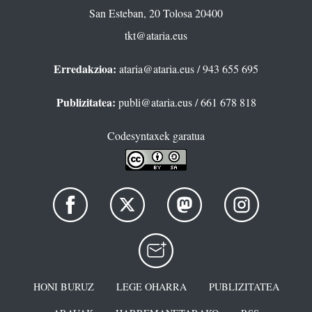
San Esteban, 20 Tolosa 20400
tkt@ataria.eus
Erredakzioa:
ataria@ataria.eus
/ 943 655 695
Publizitatea:
publi@ataria.eus
/ 661 678 818
Codesyntaxek garatua
HONI BURUZ
LEGE OHARRA
PUBLIZITATEA