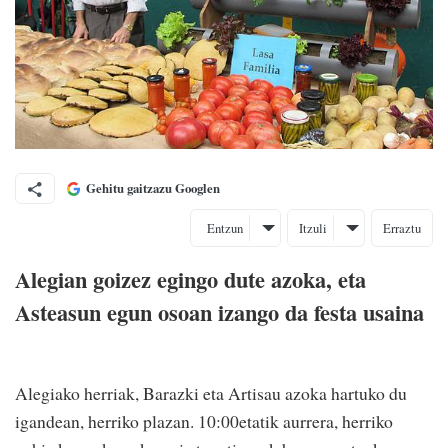
Gehitu gaitzazu Googlen
Entzun
Itzuli
Erraztu
Alegian goizez egingo dute azoka, eta
Asteasun egun osoan izango da festa usaina
Alegiako herriak, Barazki eta Artisau azoka hartuko du
igandean, herriko plazan. 10:00etatik aurrera, herriko