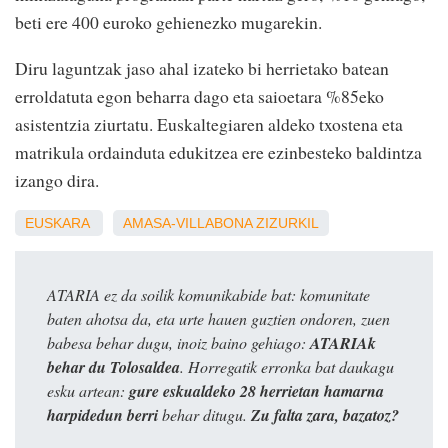
beti ere 400 euroko gehienezko mugarekin.
Diru laguntzak jaso ahal izateko bi herrietako batean
erroldatuta egon beharra dago eta saioetara %85eko
asistentzia ziurtatu. Euskaltegiaren aldeko txostena eta
matrikula ordainduta edukitzea ere ezinbesteko baldintza
izango dira.
EUSKARA
AMASA-VILLABONA
ZIZURKIL
ATARIA ez da soilik komunikabide bat: komunitate
baten ahotsa da, eta urte hauen guztien ondoren, zuen
babesa behar dugu, inoiz baino gehiago:
ATARIAk
behar du Tolosaldea
. Horregatik erronka bat daukagu
esku artean:
gure eskualdeko 28 herrietan hamarna
harpidedun berri
behar ditugu.
Zu falta zara, bazatoz?