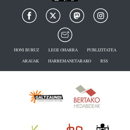
HONI BURUZ
LEGE OHARRA
PUBLIZITATEA
ARAUAK
HARREMANETARAKO
RSS