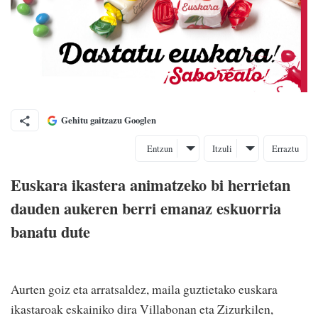
Gehitu gaitzazu Googlen
Entzun
Itzuli
Erraztu
Euskara ikastera animatzeko bi herrietan
dauden aukeren berri emanaz eskuorria
banatu dute
Aurten goiz eta arratsaldez, maila guztietako euskara
ikastaroak eskainiko dira Villabonan eta Zizurkilen,