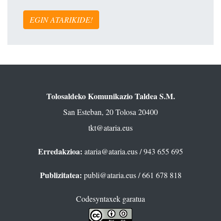
EGIN ATARIKIDE!
Tolosaldeko Komunikazio Taldea S.M.
San Esteban, 20 Tolosa 20400
tkt@ataria.eus
Erredakzioa:
ataria@ataria.eus
/ 943 655 695
Publizitatea:
publi@ataria.eus
/ 661 678 818
Codesyntaxek garatua