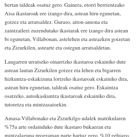
bertan taldeak osatuz gero. Gainera, etorri berrientzako
Aisa ikastaroak ere izango dira, astean hiru egunetan,
goizez eta arratsaldez. Guraso, aiton-amona eta
zaintzaileei zuzendutako ikastarak ere izango dira astean
bi egunetan, Villabonan, astelehen eta asteazken goizetan
eta Zizurkilen, astearte eta ostegun arratsaldetan.
Laugarren urratseko oinarrizko ikastaroa eskainiko dute
astean lautan Zizurkilen goizez eta lehen eta bigarren
hizkuntza-eskakizuna lortzeko ikastaroak eskainiko dira,
astean hiru egunetan, taldeak osatuz gero. Eskaintza
osatzeko, autoikaskuntza ikastaroak eskainiko dira,
tutoretza eta mintzasaioekin.
Amasa-Villabonako eta Zizurkilgo udalek matrikularen
%75a arte ordainduko dute ikastaro bukaeran eta
mintzalaguna programan parte hartuz gero, %10 gehiago,