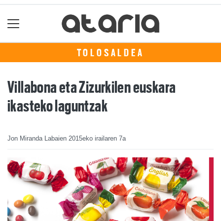
TOLOSALDEA
Villabona eta Zizurkilen euskara
ikasteko laguntzak
Jon Miranda Labaien
2015eko irailaren 7a