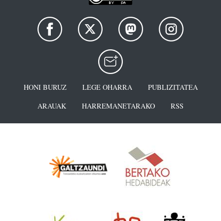
HONI BURUZ
LEGE OHARRA
PUBLIZITATEA
ARAUAK
HARREMANETARAKO
RSS