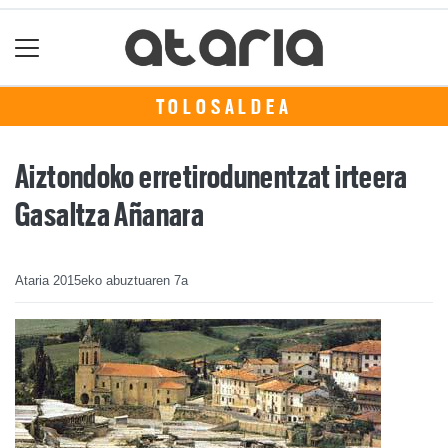
TOLOSALDEA
Aiztondoko erretirodunentzat irteera
Gasaltza Añanara
Ataria
2015eko abuztuaren 7a