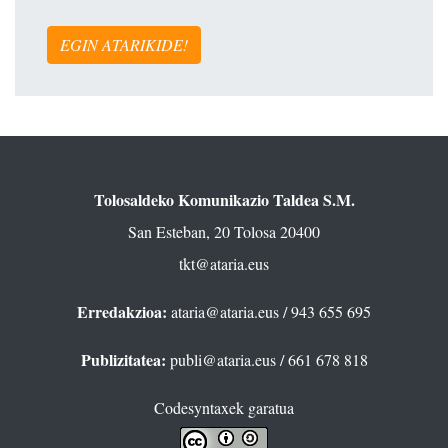
EGIN ATARIKIDE!
Tolosaldeko Komunikazio Taldea S.M.
San Esteban, 20 Tolosa 20400
tkt@ataria.eus
Erredakzioa:
ataria@ataria.eus
/ 943 655 695
Publizitatea:
publi@ataria.eus
/ 661 678 818
Codesyntaxek garatua