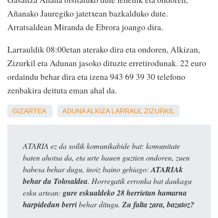
Añanako Jauregiko jatetxean bazkalduko dute.
Arratsaldean Miranda de Ebrora joango dira.
Larrauldik 08:00etan aterako dira eta ondoren, Alkizan,
Zizurkil eta Adunan jasoko dituzte erretirodunak. 22 euro
ordaindu behar dira eta izena 943 69 39 30 telefono
zenbakira deituta eman ahal da.
GIZARTEA
ADUNA
ALKIZA
LARRAUL
ZIZURKIL
ATARIA ez da soilik komunikabide bat: komunitate
baten ahotsa da, eta urte hauen guztien ondoren, zuen
babesa behar dugu, inoiz baino gehiago:
ATARIAk
behar du Tolosaldea
. Horregatik erronka bat daukagu
esku artean:
gure eskualdeko 28 herrietan hamarna
harpidedun berri
behar ditugu.
Zu falta zara, bazatoz?