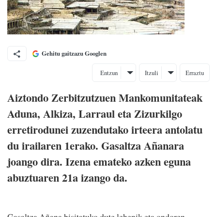
Gehitu gaitzazu Googlen
Entzun
Itzuli
Erraztu
Aiztondo Zerbitzutzuen Mankomunitateak
Aduna, Alkiza, Larraul eta Zizurkilgo
erretirodunei zuzendutako irteera antolatu
du irailaren 1erako. Gasaltza Añanara
joango dira. Izena emateko azken eguna
abuztuaren 21a izango da.
Gasaltza Añana bisitatuko dute lehenik eta ondoren,