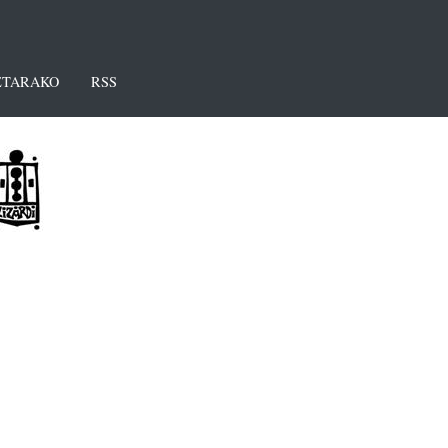
TARAKO
RSS