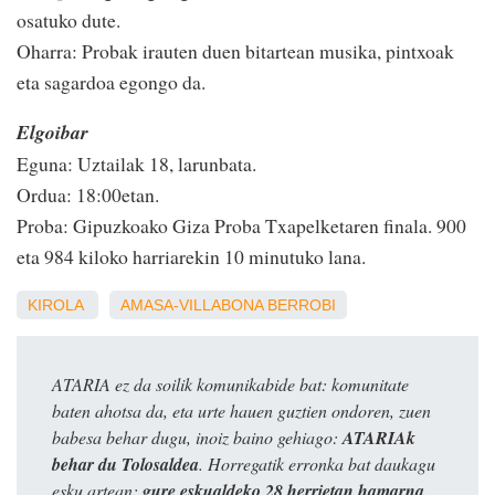
osatuko dute.
Oharra: Probak irauten duen bitartean musika, pintxoak
eta sagardoa egongo da.
Elgoibar
Eguna: Uztailak 18, larunbata.
Ordua: 18:00etan.
Proba: Gipuzkoako Giza Proba Txapelketaren finala. 900
eta 984 kiloko harriarekin 10 minutuko lana.
KIROLA
AMASA-VILLABONA
BERROBI
ATARIA ez da soilik komunikabide bat: komunitate
baten ahotsa da, eta urte hauen guztien ondoren, zuen
babesa behar dugu, inoiz baino gehiago:
ATARIAk
behar du Tolosaldea
. Horregatik erronka bat daukagu
esku artean:
gure eskualdeko 28 herrietan hamarna