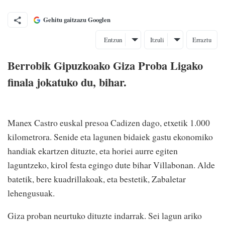
Gehitu gaitzazu Googlen
Entzun
Itzuli
Erraztu
Berrobik Gipuzkoako Giza Proba Ligako
finala jokatuko du, bihar.
Manex Castro euskal presoa Cadizen dago, etxetik 1.000
kilometrora. Senide eta lagunen bidaiek gastu ekonomiko
handiak ekartzen dituzte, eta horiei aurre egiten
laguntzeko, kirol festa egingo dute bihar Villabonan. Alde
batetik, bere kuadrillakoak, eta bestetik, Zabaletar
lehengusuak.
Giza proban neurtuko dituzte indarrak. Sei lagun ariko