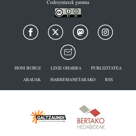
Codesyntaxek garatua
HONI BURUZ
LEGE OHARRA
PUBLIZITATEA
ARAUAK
HARREMANETARAKO
RSS