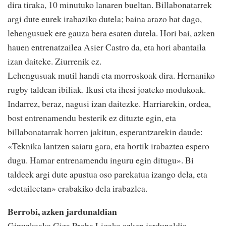
dira tiraka, 10 minutuko lanaren bueltan. Billabonatarrek
argi dute eurek irabaziko dutela; baina arazo bat dago,
lehengusuek ere gauza bera esaten dutela. Hori bai, azken
hauen entrenatzailea Asier Castro da, eta hori abantaila
izan daiteke. Ziurrenik ez.
Lehengusuak mutil handi eta morroskoak dira. Hernaniko
rugby taldean ibiliak. Ikusi eta ihesi joateko modukoak.
Indarrez, beraz, nagusi izan daitezke. Harriarekin, ordea,
bost entrenamendu besterik ez dituzte egin, eta
billabonatarrak horren jakitun, esperantzarekin daude:
«Teknika lantzen saiatu gara, eta hortik irabaztea espero
dugu. Hamar entrenamendu inguru egin ditugu». Bi
taldeek argi dute apustua oso parekatua izango dela, eta
«detaileetan» erabakiko dela irabazlea.
Berrobi, azken jardunaldian
Gipuzkoako Giza Proba Ligako azken jardunaldia