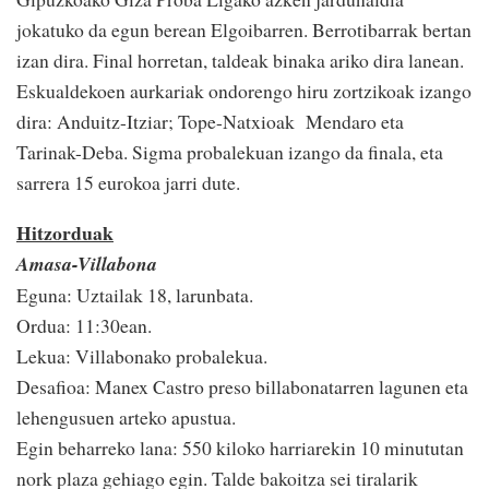
jokatuko da egun berean Elgoibarren. Berrotibarrak bertan
izan dira. Final horretan, taldeak binaka ariko dira lanean.
Eskualdekoen aurkariak ondorengo hiru zortzikoak izango
dira: Anduitz-Itziar; Tope-Natxioak Mendaro eta
Tarinak-Deba. Sigma probalekuan izango da finala, eta
sarrera 15 eurokoa jarri dute.
Hitzorduak
Amasa-Villabona
Eguna: Uztailak 18, larunbata.
Ordua: 11:30ean.
Lekua: Villabonako probalekua.
Desafioa: Manex Castro preso billabonatarren lagunen eta
lehengusuen arteko apustua.
Egin beharreko lana: 550 kiloko harriarekin 10 minututan
nork plaza gehiago egin. Talde bakoitza sei tiralarik