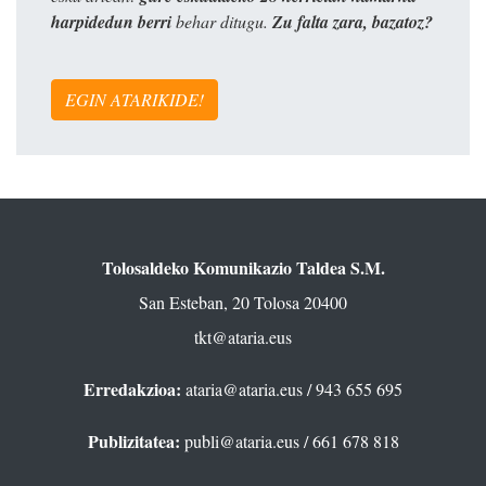
harpidedun berri
behar ditugu.
Zu falta zara, bazatoz?
EGIN ATARIKIDE!
Tolosaldeko Komunikazio Taldea S.M.
San Esteban, 20 Tolosa 20400
tkt@ataria.eus
Erredakzioa:
ataria@ataria.eus
/ 943 655 695
Publizitatea:
publi@ataria.eus
/ 661 678 818