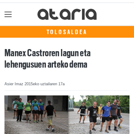
TOLOSALDEA
Manex Castroren lagun eta
lehengusuen arteko dema
Asier Imaz
2015eko uztailaren 17a