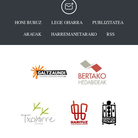
HONI BURUZ
LEGE OHARRA
PUBLIZITATEA
ARAUAK
HARREMANETARAKO
RSS