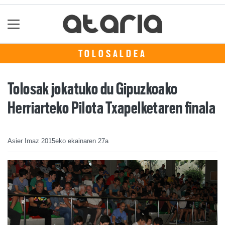
TOLOSALDEA
Tolosak jokatuko du Gipuzkoako
Herriarteko Pilota Txapelketaren finala
Asier Imaz
2015eko ekainaren 27a