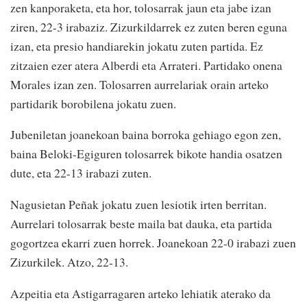
zen kanporaketa, eta hor, tolosarrak jaun eta jabe izan
ziren, 22-3 irabaziz. Zizurkildarrek ez zuten beren eguna
izan, eta presio handiarekin jokatu zuten partida. Ez
zitzaien ezer atera Alberdi eta Arrateri. Partidako onena
Morales izan zen. Tolosarren aurrelariak orain arteko
partidarik borobilena jokatu zuen.
Jubeniletan joanekoan baina borroka gehiago egon zen,
baina Beloki-Egiguren tolosarrek bikote handia osatzen
dute, eta 22-13 irabazi zuten.
Nagusietan Peñak jokatu zuen lesiotik irten berritan.
Aurrelari tolosarrak beste maila bat dauka, eta partida
gogortzea ekarri zuen horrek. Joanekoan 22-0 irabazi zuen
Zizurkilek. Atzo, 22-13.
Azpeitia eta Astigarragaren arteko lehiatik aterako da