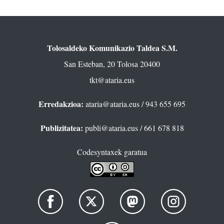
Tolosaldeko Komunikazio Taldea S.M.
San Esteban, 20 Tolosa 20400
tkt@ataria.eus
Erredakzioa:
ataria@ataria.eus
/ 943 655 695
Publizitatea:
publi@ataria.eus
/ 661 678 818
Codesyntaxek garatua