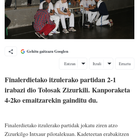
Gehitu gaitzazu Googlen
Entzun
Itzuli
Erraztu
Finalerdietako itzulerako partidan 2-1
irabazi dio Tolosak Zizurkili. Kanporaketa
4-2ko emaitzarekin gainditu du.
Finalerdietako itzulerako partidak jokatu ziren atzo
Zizurkilgo Intxaur pilotalekuan. Kadeteetan erabakitzen