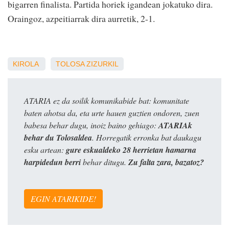
bigarren finalista. Partida horiek igandean jokatuko dira.
Oraingoz, azpeitiarrak dira aurretik, 2-1.
KIROLA
TOLOSA
ZIZURKIL
ATARIA ez da soilik komunikabide bat: komunitate
baten ahotsa da, eta urte hauen guztien ondoren, zuen
babesa behar dugu, inoiz baino gehiago:
ATARIAk
behar du Tolosaldea
. Horregatik erronka bat daukagu
esku artean:
gure eskualdeko 28 herrietan hamarna
harpidedun berri
behar ditugu.
Zu falta zara, bazatoz?
EGIN ATARIKIDE!