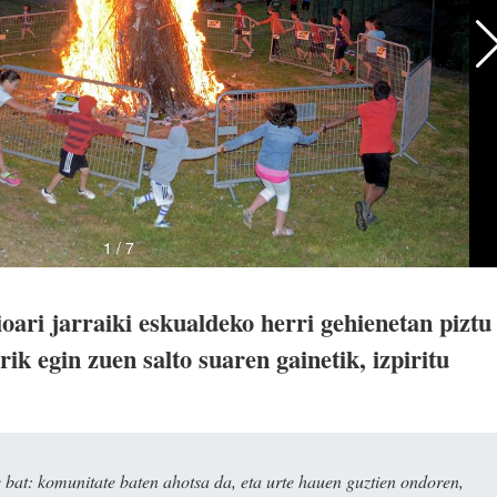
oari jarraiki eskualdeko herri gehienetan piztu
rik egin zuen salto suaren gainetik, izpiritu
bat: komunitate baten ahotsa da, eta urte hauen guztien ondoren,