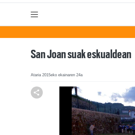
San Joan suak eskualdean
Ataria
2015eko ekainaren 24a