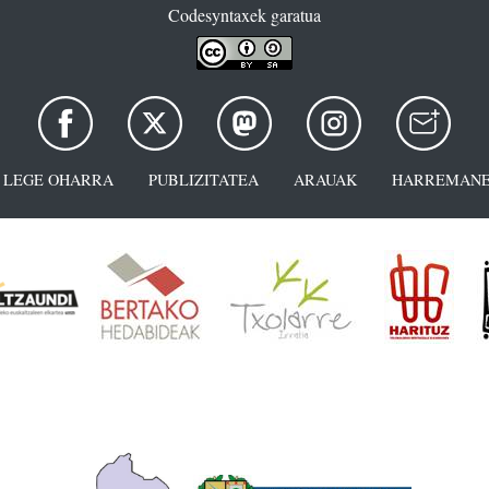
Codesyntaxek garatua
LEGE OHARRA
PUBLIZITATEA
ARAUAK
HARREMANE