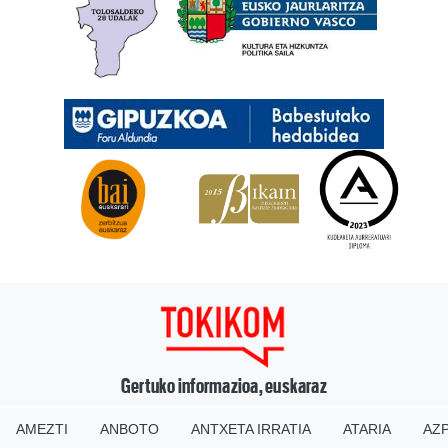
Gertuko informazioa, euskaraz
AMEZTI
ANBOTO
ANTXETA IRRATIA
ATARIA
AZP