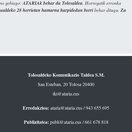
ino gehiago:
ATARIAk behar du Tolosaldea
. Horregatik erronka
kualdeko 28 herrietan hamarna harpidedun berri
behar ditugu.
Zu
Tolosaldeko Komunikazio Taldea S.M.
San Esteban, 20 Tolosa 20400
tkt@ataria.eus
Erredakzioa:
ataria@ataria.eus
/ 943 655 695
Publizitatea:
publi@ataria.eus
/ 661 678 818