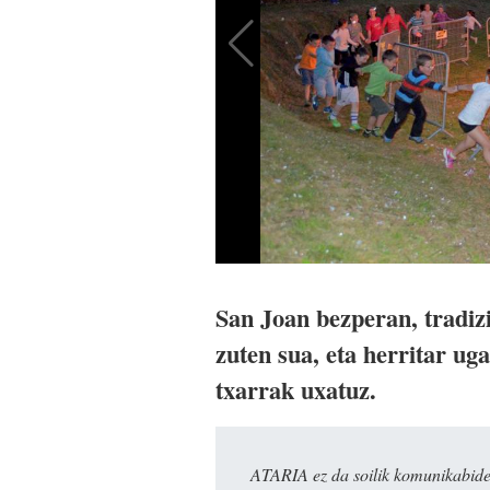
San Joan bezperan, tradizi
zuten sua, eta herritar uga
txarrak uxatuz.
ATARIA ez da soilik komunikabide 