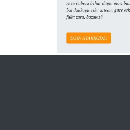
zuen babesa behar dugu, inoiz ba
bat daukagu esku artean:
gure es
falta zara, bazatoz?
EGIN ATARIKIDE!