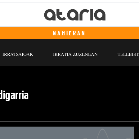
NAHIERAN
IRRATSAIOAK
IRRATIA ZUZENEAN
TELEBIST
digarria