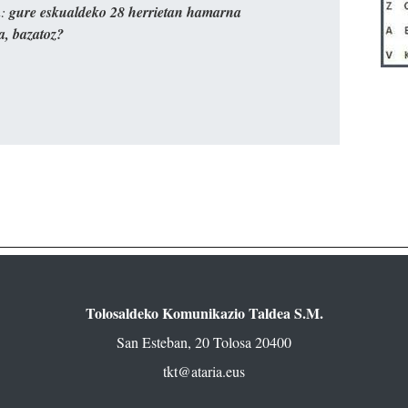
n:
gure eskualdeko 28 herrietan hamarna
a, bazatoz?
Tolosaldeko Komunikazio Taldea S.M.
San Esteban, 20 Tolosa 20400
tkt@ataria.eus