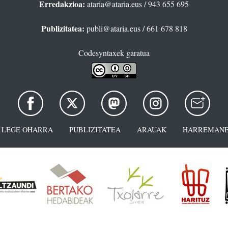
Erredakzioa:
ataria@ataria.eus
/ 943 655 695
Publizitatea:
publi@ataria.eus
/ 661 678 818
Codesyntaxek garatua
LEGE OHARRA
PUBLIZITATEA
ARAUAK
HARREMANE