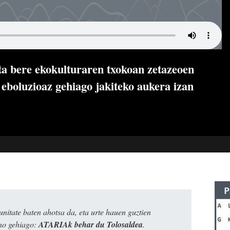
a bere ekokulturaren txokoan zetazeoen
n eboluzioaz gehiago jakiteko aukera izan
itate baten ahotsa da, eta urte hauen guztien
ino gehiago:
ATARIAk behar du Tolosaldea
.