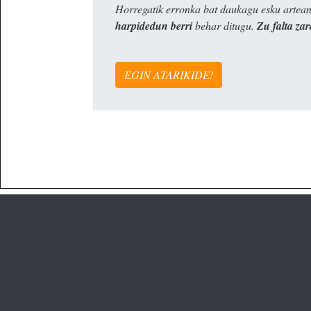
Horregatik erronka bat daukagu esku artea
harpidedun berri
behar ditugu.
Zu falta zar
EGIN ATARIKIDE!