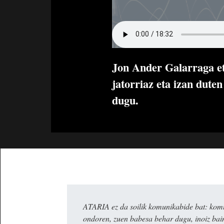
Jon Ander Galarraga et
jatorriaz eta izan dute
dugu.
ATARIA ez da soilik komunikabide bat: komun
ondoren, zuen babesa behar dugu, inoiz ba