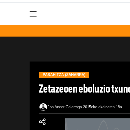
PASAHITZA (ZAHARRA)
Zetazeoen eboluzio txun
Jon Ander Galarraga
2015eko ekainaren 18a