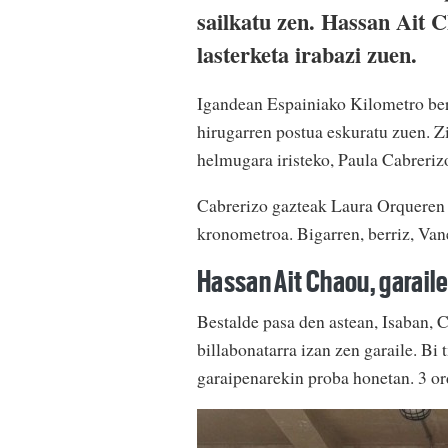
sailkatu zen. Hassan Ait 
lasterketa irabazi zuen.
Igandean Espainiako Kilometro bert
hirugarren postua eskuratu zuen. Z
helmugara iristeko, Paula Cabrerizo
Cabrerizo gazteak Laura Orqueren 
kronometroa. Bigarren, berriz, Van
Hassan Ait Chaou, garail
Bestalde pasa den astean, Isaban, 
billabonatarra izan zen garaile. Bi 
garaipenarekin proba honetan. 3 or