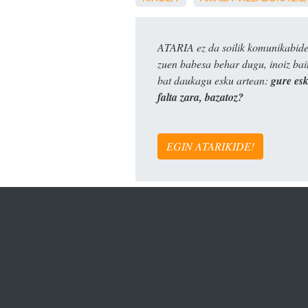
ATARIA ez da soilik komunikabide 
zuen babesa behar dugu, inoiz ba
bat daukagu esku artean:
gure es
falta zara, bazatoz?
EGIN ATARIKIDE!