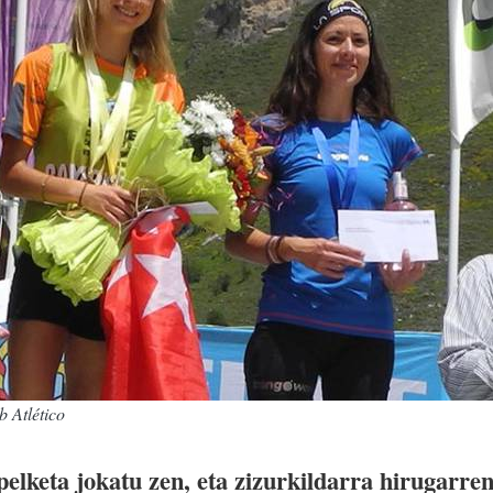
 Atlético
elketa jokatu zen, eta zizurkildarra hirugarre