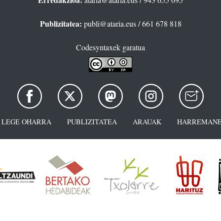
Publizitatea:
publi@ataria.eus
/ 661 678 818
Codesyntaxek garatua
LEGE OHARRA
PUBLIZITATEA
ARAUAK
HARREMANE