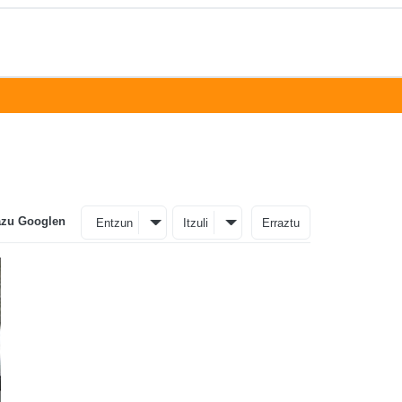
azu Googlen
Entzun
Itzuli
Erraztu