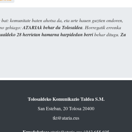
bat: komunitate baten ahotsa da, eta urte hauen guztien ondoren,
ino gehiago:
ATARIAk behar du Tolosaldea
. Horregatik erronka
kualdeko 28 herrietan hamarna harpidedun berri
behar ditugu.
Zu
Tolosaldeko Komunikazio Taldea S.M.
San Esteban, 20 Tolosa 20400
tkt@ataria.eus
Erredakzioa:
ataria@ataria.eus
/ 943 655 695