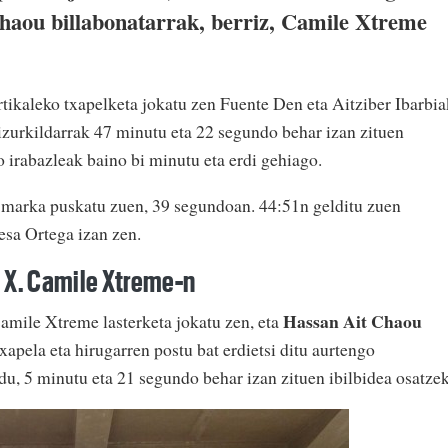
Chaou billabonatarrak, berriz, Camile Xtreme
ikaleko txapelketa jokatu zen Fuente Den eta Aitziber Ibarbia
izurkildarrak 47 minutu eta 22 segundo behar izan zituen
 irabazleak baino bi minutu eta erdi gehiago.
marka puskatu zuen, 39 segundoan. 44:51n gelditu zuen
esa Ortega izan zen.
e X. Camile Xtreme-n
Hassan Ait Chaou
Camile Xtreme lasterketa jokatu zen, eta
txapela eta hirugarren postu bat erdietsi ditu aurtengo
du, 5 minutu eta 21 segundo behar izan zituen ibilbidea osatzek