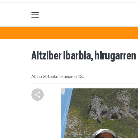
Aitziber Ibarbia, hirugarre
Ataria
2015eko ekainaren 12a