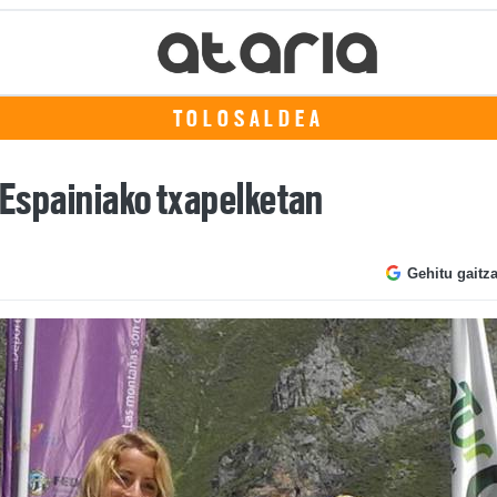
TOLOSALDEA
n Espainiako txapelketan
Gehitu gaitz