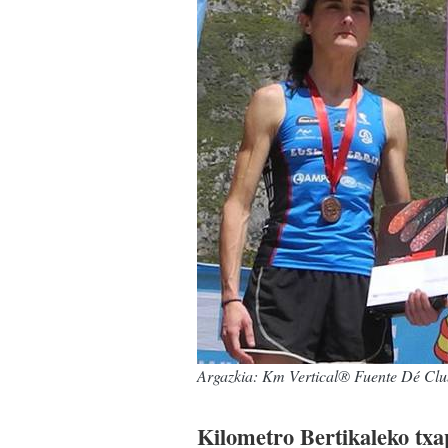
Argazkia: Km Vertical® Fuente Dé Club
Kilometro Bertikaleko txap