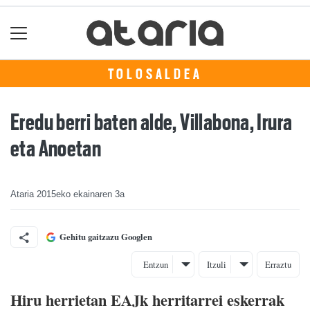
TOLOSALDEA
Eredu berri baten alde, Villabona, Irura
eta Anoetan
Ataria
2015eko ekainaren 3a
Gehitu gaitzazu Googlen
Entzun
Itzuli
Erraztu
Hiru herrietan EAJk herritarrei eskerrak