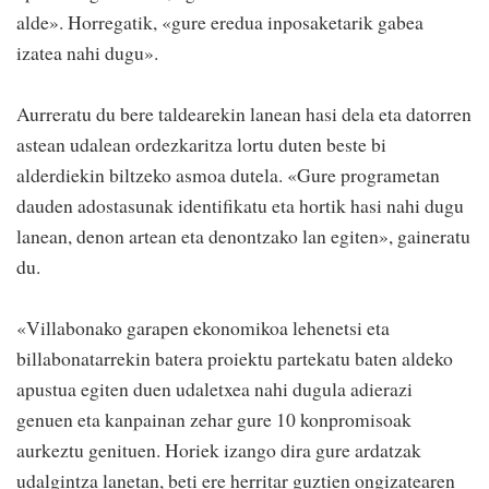
alde». Horregatik, «gure eredua inposaketarik gabea
izatea nahi dugu».
Aurreratu du bere taldearekin lanean hasi dela eta datorren
astean udalean ordezkaritza lortu duten beste bi
alderdiekin biltzeko asmoa dutela. «Gure programetan
dauden adostasunak identifikatu eta hortik hasi nahi dugu
lanean, denon artean eta denontzako lan egiten», gaineratu
du.
«Villabonako garapen ekonomikoa lehenetsi eta
billabonatarrekin batera proiektu partekatu baten aldeko
apustua egiten duen udaletxea nahi dugula adierazi
genuen eta kanpainan zehar gure 10 konpromisoak
aurkeztu genituen. Horiek izango dira gure ardatzak
udalgintza lanetan, beti ere herritar guztien ongizatearen