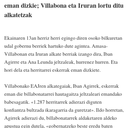
eman dizkie; Villabona eta Iruran lortu ditu
alkatetzak
Ekainaren 13an herriz herri egingo diren osoko bilkuretan
udal gobernu berriek hartuko dute agintea. Amasa-
Villabonan eta Iruran alkate berriak izango dira, Iban
Agirrre eta Ana Leunda jeltzaleak, hurrenez hurren. Eta
hori dela eta herritarrei eskerrak eman dizkiete.
Villabonako EAJren alkategaiak, Iban Agirrek, eskerrak
eman die billabonatarrei hautagaitza jeltzaleari emandako
babesagatik. «1.287 herritarrek adierazi diguten
konfiantza bultzada ikaragarria da guretzat». Ildo horretan,
Agirrek adierazi du, billabonatarrek aldaketaren aldeko
apustua egin dutela, «gobernatzeko beste eredu baten