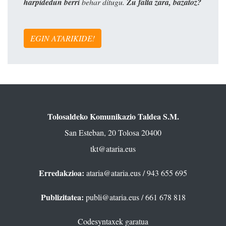
harpidedun berri
behar ditugu.
Zu falta zara, bazatoz?
EGIN ATARIKIDE!
Tolosaldeko Komunikazio Taldea S.M.
San Esteban, 20 Tolosa 20400
tkt@ataria.eus
Erredakzioa:
ataria@ataria.eus
/ 943 655 695
Publizitatea:
publi@ataria.eus
/ 661 678 818
Codesyntaxek garatua