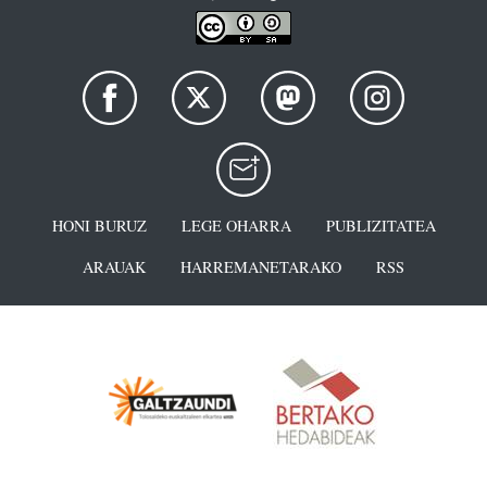
HONI BURUZ
LEGE OHARRA
PUBLIZITATEA
ARAUAK
HARREMANETARAKO
RSS