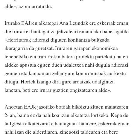
alde», azpimarratu du.
Irurako EAJren alkategai Ana Leundak ere eskerrak eman
die irurarrei hautagaitza jeltzaleari emandako babesagatik:
«Herritarrak adierazi diguten konfiantza bultzada
ikaragarria da guretzat. Iruraren garapen ekonomikoa
lehenetsiko eta irurarrekin batera proiektu partekatu baten
aldeko apustua egiten duen udaletxea nahi dugula adierazi
genuen eta kanpainan zehar gure konpromisoak aurkeztu
ditugu. Horiek izango dira gure ardatzak udalgintza
lanetan, beti ere irurar guztien ongizatearen alde».
Anoetan EAJk jasotako botoak bikoiztu zituen maiatzaren
24an, baina ez da nahikoa izan alkatetza lortzeko. Kepa de
la Iglesia alkatetzarako hautagaiak hala ere, eskerrak eman
nahi izan die alderdiaren, zinegotzi taldearen eta bere