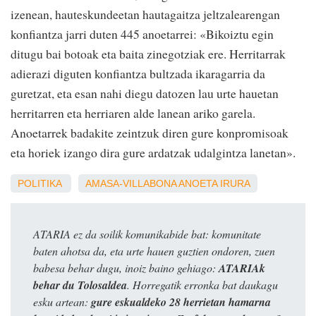
izenean, hauteskundeetan hautagaitza jeltzalearengan
konfiantza jarri duten 445 anoetarrei: «Bikoiztu egin
ditugu bai botoak eta baita zinegotziak ere. Herritarrak
adierazi diguten konfiantza bultzada ikaragarria da
guretzat, eta esan nahi diegu datozen lau urte hauetan
herritarren eta herriaren alde lanean ariko garela.
Anoetarrek badakite zeintzuk diren gure konpromisoak
eta horiek izango dira gure ardatzak udalgintza lanetan».
POLITIKA
AMASA-VILLABONA
ANOETA
IRURA
ATARIA ez da soilik komunikabide bat: komunitate
baten ahotsa da, eta urte hauen guztien ondoren, zuen
babesa behar dugu, inoiz baino gehiago:
ATARIAk
behar du Tolosaldea
. Horregatik erronka bat daukagu
esku artean:
gure eskualdeko 28 herrietan hamarna