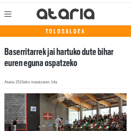
TOLOSALDEA
Baserritarrek jai hartuko dute bihar
euren eguna ospatzeko
Ataria
2015eko maiatzaren 14a