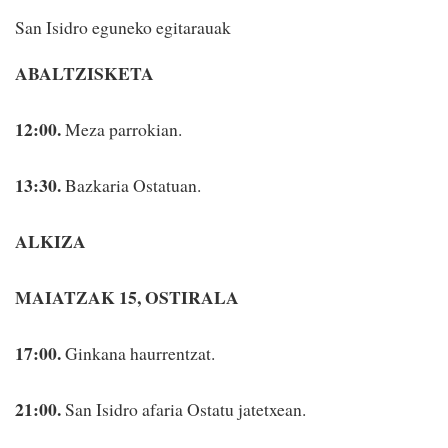
San Isidro eguneko egitarauak
ABALTZISKETA
12:00.
Meza parrokian.
13:30.
Bazkaria Ostatuan.
ALKIZA
MAIATZAK 15, OSTIRALA
17:00.
Ginkana haurrentzat.
21:00.
San Isidro afaria Ostatu jatetxean.