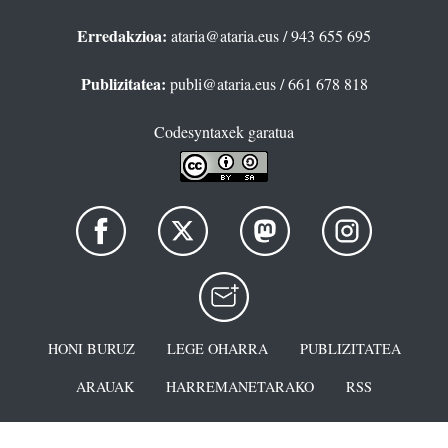
Erredakzioa:
ataria@ataria.eus
/ 943 655 695
Publizitatea:
publi@ataria.eus
/ 661 678 818
Codesyntaxek garatua
HONI BURUZ
LEGE OHARRA
PUBLIZITATEA
ARAUAK
HARREMANETARAKO
RSS