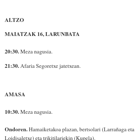
ALTZO
MAIATZAK 16, LARUNBATA
20:30.
Meza nagusia.
21:30.
Afaria Segoretxe jatetxean.
AMASA
10:30.
Meza nagusia.
Ondoren.
Hamaiketakoa plazan, bertsolari (Larrañaga eta
Loidisaletxe) eta trikitilariekin (Kupela).