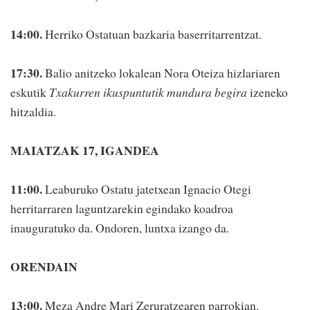
14:00.
Herriko Ostatuan bazkaria baserritarrentzat.
17:30.
Balio anitzeko lokalean Nora Oteiza hizlariaren
eskutik
Txakurren ikuspuntutik mundura begira
izeneko
hitzaldia.
MAIATZAK 17, IGANDEA
11:00.
Leaburuko Ostatu jatetxean Ignacio Otegi
herritarraren laguntzarekin egindako koadroa
inauguratuko da. Ondoren, luntxa izango da.
ORENDAIN
13:00.
Meza Andre Mari Zeruratzearen parrokian.