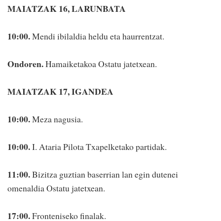
MAIATZAK 16, LARUNBATA
10:00.
Mendi ibilaldia heldu eta haurrentzat.
Ondoren.
Hamaiketakoa Ostatu jatetxean.
MAIATZAK 17, IGANDEA
10:00.
Meza nagusia.
10:00.
I. Ataria Pilota Txapelketako partidak.
11:00.
Bizitza guztian baserrian lan egin dutenei
omenaldia Ostatu jatetxean.
17:00.
Fronteniseko finalak.