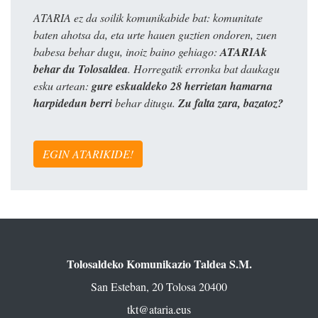
ATARIA ez da soilik komunikabide bat: komunitate
baten ahotsa da, eta urte hauen guztien ondoren, zuen
babesa behar dugu, inoiz baino gehiago:
ATARIAk
behar du Tolosaldea
. Horregatik erronka bat daukagu
esku artean:
gure eskualdeko 28 herrietan hamarna
harpidedun berri
behar ditugu.
Zu falta zara, bazatoz?
EGIN ATARIKIDE!
Tolosaldeko Komunikazio Taldea S.M.
San Esteban, 20 Tolosa 20400
tkt@ataria.eus