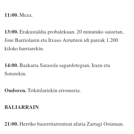
11:00.
Meza.
13:00.
Erakustaldia probalekuan. 20 minutuko saioetan,
Joxe Barriolaren eta Itxaso Arrutiren idi pareak 1.200
kiloko harriarekin.
14:00.
Bazkaria Sarasola sagardotegian, Irazu eta
Sotorekin.
Ondoren.
Trikitilariekin erromeria.
BALIARRAIN
21:00.
Herriko baserritarrentzat afaria Zartagi Ostatuan.