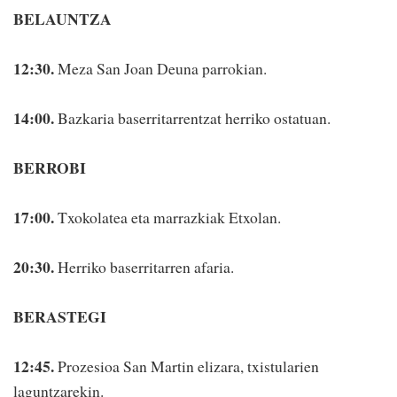
BELAUNTZA
12:30.
Meza San Joan Deuna parrokian.
14:00.
Bazkaria baserritarrentzat herriko ostatuan.
BERROBI
17:00.
Txokolatea eta marrazkiak Etxolan.
20:30.
Herriko baserritarren afaria.
BERASTEGI
12:45.
Prozesioa San Martin elizara, txistularien
laguntzarekin.