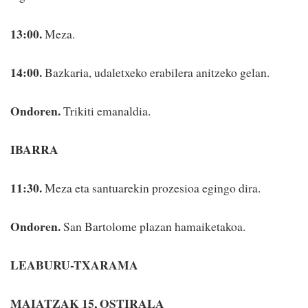
13:00.
Meza.
14:00.
Bazkaria, udaletxeko erabilera anitzeko gelan.
Ondoren.
Trikiti emanaldia.
IBARRA
11:30.
Meza eta santuarekin prozesioa egingo dira.
Ondoren.
San Bartolome plazan hamaiketakoa.
LEABURU-TXARAMA
MAIATZAK 15, OSTIRALA