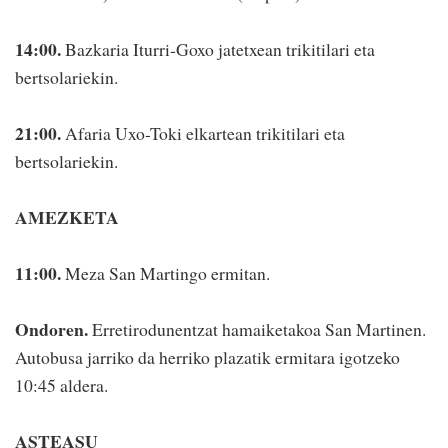
14:00.
Bazkaria Iturri-Goxo jatetxean trikitilari eta
bertsolariekin.
21:00.
Afaria Uxo-Toki elkartean trikitilari eta
bertsolariekin.
AMEZKETA
11:00.
Meza San Martingo ermitan.
Ondoren.
Erretirodunentzat hamaiketakoa San Martinen.
Autobusa jarriko da herriko plazatik ermitara igotzeko
10:45 aldera.
ASTEASU