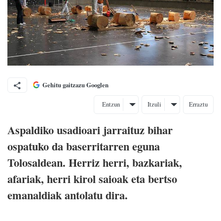
Gehitu gaitzazu Googlen
Entzun
Itzuli
Erraztu
Aspaldiko usadioari jarraituz bihar
ospatuko da baserritarren eguna
Tolosaldean. Herriz herri, bazkariak,
afariak, herri kirol saioak eta bertso
emanaldiak antolatu dira.