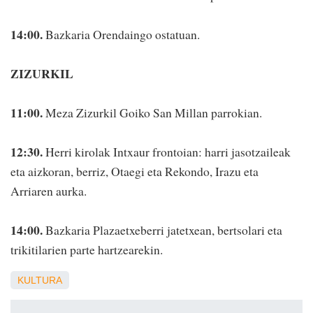
14:00.
Bazkaria Orendaingo ostatuan.
ZIZURKIL
11:00.
Meza Zizurkil Goiko San Millan parrokian.
12:30.
Herri kirolak Intxaur frontoian: harri jasotzaileak
eta aizkoran, berriz, Otaegi eta Rekondo, Irazu eta
Arriaren aurka.
14:00.
Bazkaria Plazaetxeberri jatetxean, bertsolari eta
trikitilarien parte hartzearekin.
KULTURA