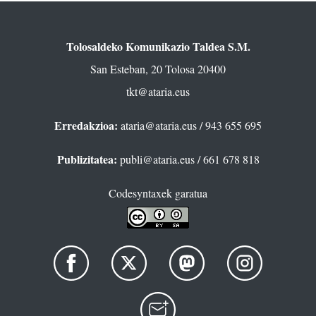
Tolosaldeko Komunikazio Taldea S.M.
San Esteban, 20 Tolosa 20400
tkt@ataria.eus
Erredakzioa:
ataria@ataria.eus
/ 943 655 695
Publizitatea:
publi@ataria.eus
/ 661 678 818
Codesyntaxek garatua