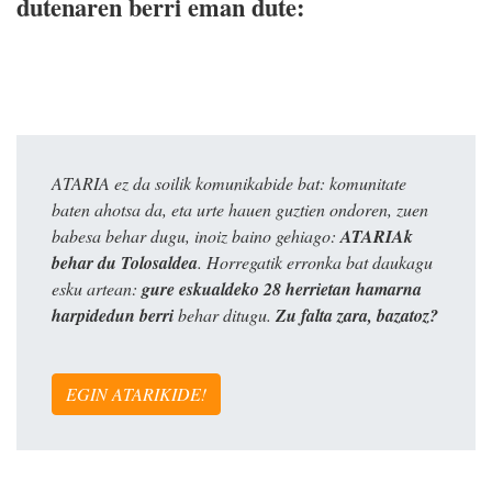
dutenaren berri eman dute:
ATARIA ez da soilik komunikabide bat: komunitate
baten ahotsa da, eta urte hauen guztien ondoren, zuen
babesa behar dugu, inoiz baino gehiago:
ATARIAk
behar du Tolosaldea
. Horregatik erronka bat daukagu
esku artean:
gure eskualdeko 28 herrietan hamarna
harpidedun berri
behar ditugu.
Zu falta zara, bazatoz?
EGIN ATARIKIDE!