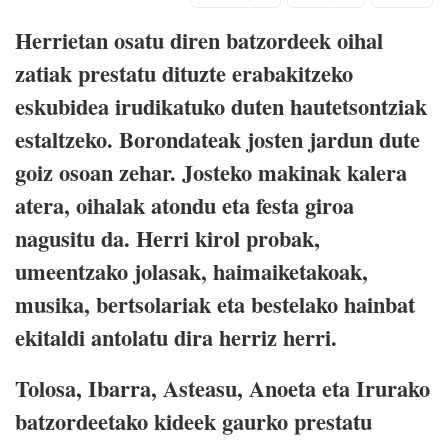
Herrietan osatu diren batzordeek oihal
zatiak prestatu dituzte erabakitzeko
eskubidea irudikatuko duten hautetsontziak
estaltzeko. Borondateak josten jardun dute
goiz osoan zehar. Josteko makinak kalera
atera, oihalak atondu eta festa giroa
nagusitu da. Herri kirol probak,
umeentzako jolasak, haimaiketakoak,
musika, bertsolariak eta bestelako hainbat
ekitaldi antolatu dira herriz herri.
Tolosa, Ibarra, Asteasu, Anoeta eta Irurako
batzordeetako kideek gaurko prestatu