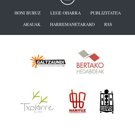
HONI BURUZ
LEGE OHARRA
PUBLIZITATEA
ARAUAK
HARREMANETARAKO
RSS