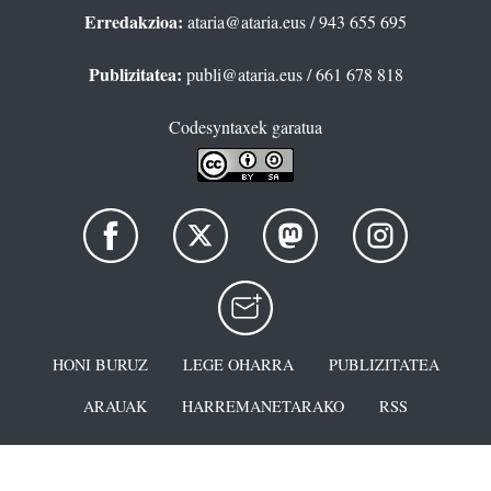
Erredakzioa:
ataria@ataria.eus
/ 943 655 695
Publizitatea:
publi@ataria.eus
/ 661 678 818
Codesyntaxek garatua
HONI BURUZ
LEGE OHARRA
PUBLIZITATEA
ARAUAK
HARREMANETARAKO
RSS