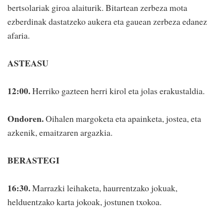
bertsolariak giroa alaiturik. Bitartean zerbeza mota
ezberdinak dastatzeko aukera eta gauean zerbeza edanez
afaria.
ASTEASU
12:00.
Herriko gazteen herri kirol eta jolas erakustaldia.
Ondoren.
Oihalen margoketa eta apainketa, jostea, eta
azkenik, emaitzaren argazkia.
BERASTEGI
16:30.
Marrazki leihaketa, haurrentzako jokuak,
helduentzako karta jokoak, jostunen txokoa.