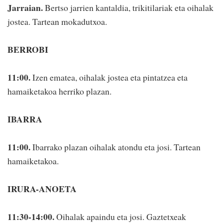
Jarraian.
Bertso jarrien kantaldia, trikitilariak eta oihalak
jostea. Tartean mokadutxoa.
BERROBI
11:00.
Izen ematea, oihalak jostea eta pintatzea eta
hamaiketakoa herriko plazan.
IBARRA
11:00.
Ibarrako plazan oihalak atondu eta josi. Tartean
hamaiketakoa.
IRURA-ANOETA
11:30-14:00.
Oihalak apaindu eta josi. Gaztetxeak