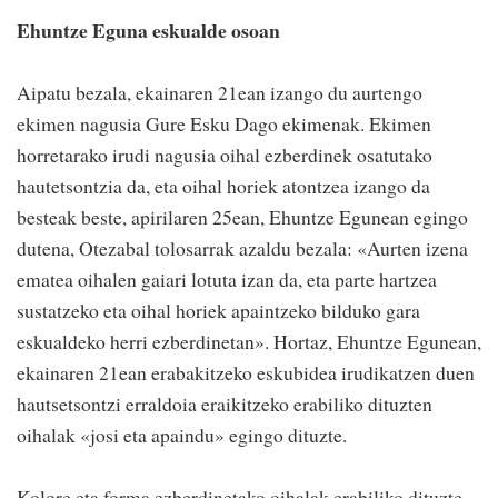
Ehuntze Eguna eskualde osoan
Aipatu bezala, ekainaren 21ean izango du aurtengo
ekimen nagusia Gure Esku Dago ekimenak. Ekimen
horretarako irudi nagusia oihal ezberdinek osatutako
hautetsontzia da, eta oihal horiek atontzea izango da
besteak beste, apirilaren 25ean, Ehuntze Egunean egingo
dutena, Otezabal tolosarrak azaldu bezala: «Aurten izena
ematea oihalen gaiari lotuta izan da, eta parte hartzea
sustatzeko eta oihal horiek apaintzeko bilduko gara
eskualdeko herri ezberdinetan». Hortaz, Ehuntze Egunean,
ekainaren 21ean erabakitzeko eskubidea irudikatzen duen
hautsetsontzi erraldoia eraikitzeko erabiliko dituzten
oihalak «josi eta apaindu» egingo dituzte.
Kolore eta forma ezberdinetako oihalak erabiliko dituzte,