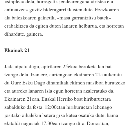
«sinplea» dela, horregatik jendearengana «iristea eta
animatzea» guztiz bideragarri ikusten dute. Ezezkoaren
ala baiezkoaren gainetik, «masa garrantzitsu batek»
erabakitzea da egiten duten lanaren helburua, eta horretan
dihardute, gainera.
Ekainak 21
Jada aipatu dugu, apirilaren 25ekoa beroketa lan bat
izango dela. Izan ere, aurtengoan ekainaren 21a aukeratu
du Gure Esku Dago dinamikak ekimen masiboa burutzeko
eta aurreko lanaren isla egun horretan azaleratuko da.
Ekainaren 21ean, Euskal Herriko bost hiriburuetara
zabalduko da festa. 12:00etan hiriburuetan lehenago
jositako oihalekin batera giza katea osatuko dute, baina
ekitaldi nagusiak 17:30ean izango dira, Donostian,