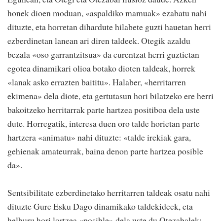
honek dioen moduan, «aspaldiko mamuak» ezabatu nahi
dituzte, eta horretan dihardute hilabete guzti hauetan herri
ezberdinetan lanean ari diren taldeek. Otegik azaldu
bezala «oso garrantzitsua» da eurentzat herri guztietan
egotea dinamikari olioa botako dioten taldeak, horrek
«lanak asko errazten baititu». Halaber, «herritarren
ekimena» dela diote, eta gertutasun hori bilatzeko ere herri
bakoitzeko herritarrak parte hartzea positiboa dela uste
dute. Horregatik, interesa duen oro talde horietan parte
hartzera «animatu» nahi dituzte: «talde irekiak gara,
gehienak amateurrak, baina denon parte hartzea posible
da».
Sentsibilitate ezberdinetako herritarren taldeak osatu nahi
dituzte Gure Esku Dago dinamikako taldekideek, eta
helburu hori lortzea «posible» dela uste du Otezabalek: