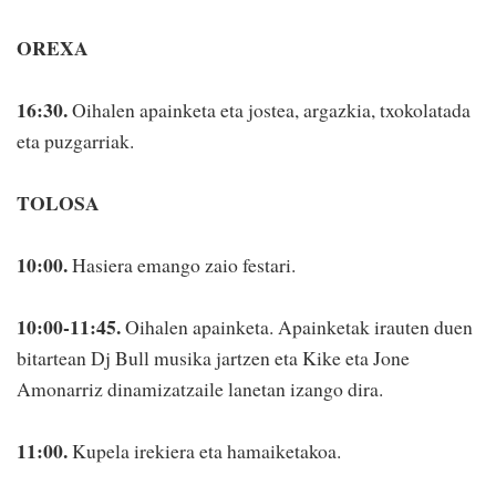
OREXA
16:30.
Oihalen apainketa eta jostea, argazkia, txokolatada
eta puzgarriak.
TOLOSA
10:00.
Hasiera emango zaio festari.
10:00-11:45.
Oihalen apainketa. Apainketak irauten duen
bitartean Dj Bull musika jartzen eta Kike eta Jone
Amonarriz dinamizatzaile lanetan izango dira.
11:00.
Kupela irekiera eta hamaiketakoa.