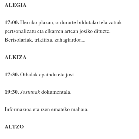
ALEGIA
17:00.
Herriko plazan, ordurarte bildutako tela zatiak
pertsonalizatu eta elkarren artean josiko dituzte.
Bertsolariak, trikitixa, zahagiardoa...
ALKIZA
17:30.
Oihalak apaindu eta josi.
19:30.
Jostunak
dokumentala.
Informazioa eta izen emateko mahaia.
ALTZO