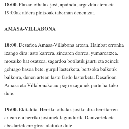
18:00.
Plazan oihalak josi, apaindu, argazkia atera eta
19:00ak aldera pintxoak tabernan denentzat.
AMASA-VILLABONA
18:00.
Desafioa Amasa-Villabona artean. Hainbat erronka
izango dira: asto karrera, zinearen dorrea, yumareatzea,
mosaiko bat osatzea, sagardoa botilatik jaurti eta zeinek
gehiago basoa bete, gurpil lasterketa, bertsoka balkotik
balkoira, denen artean lasto fardo lasterketa. Desafioan
Amasa eta Villabonako aurpegi ezagunek parte hartuko
dute.
19:00.
Ekitaldia. Herriko oihalak josiko dira herritarren
artean eta herriko jostunek lagundurik. Dantzariek eta
abeslariek ere giroa alaituko dute.