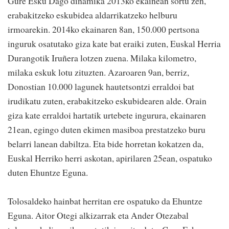
Gure Esku Dago dinamika 2013ko ekainean sortu zen,
erabakitzeko eskubidea aldarrikatzeko helburu
irmoarekin. 2014ko ekainaren 8an, 150.000 pertsona
inguruk osatutako giza kate bat eraiki zuten, Euskal Herria
Durangotik Iruñera lotzen zuena. Milaka kilometro,
milaka eskuk lotu zituzten. Azaroaren 9an, berriz,
Donostian 10.000 lagunek hautetsontzi erraldoi bat
irudikatu zuten, erabakitzeko eskubidearen alde. Orain
giza kate erraldoi hartatik urtebete ingurura, ekainaren
21ean, egingo duten ekimen masiboa prestatzeko buru
belarri lanean dabiltza. Eta bide horretan kokatzen da,
Euskal Herriko herri askotan, apirilaren 25ean, ospatuko
duten Ehuntze Eguna.
Tolosaldeko hainbat herritan ere ospatuko da Ehuntze
Eguna. Aitor Otegi alkizarrak eta Ander Otezabal