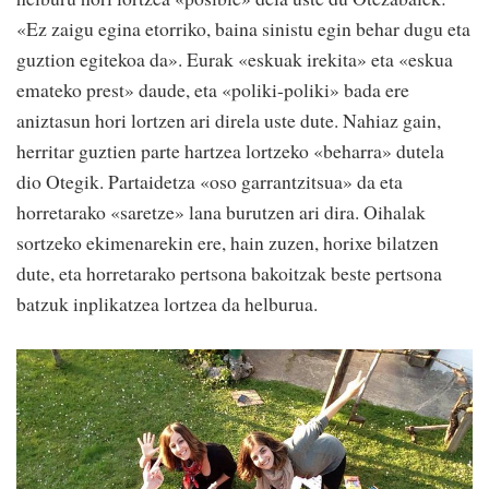
«Ez zaigu egina etorriko, baina sinistu egin behar dugu eta
guztion egitekoa da». Eurak «eskuak irekita» eta «eskua
emateko prest» daude, eta «poliki-poliki» bada ere
aniztasun hori lortzen ari direla uste dute. Nahiaz gain,
herritar guztien parte hartzea lortzeko «beharra» dutela
dio Otegik. Partaidetza «oso garrantzitsua» da eta
horretarako «saretze» lana burutzen ari dira. Oihalak
sortzeko ekimenarekin ere, hain zuzen, horixe bilatzen
dute, eta horretarako pertsona bakoitzak beste pertsona
batzuk inplikatzea lortzea da helburua.