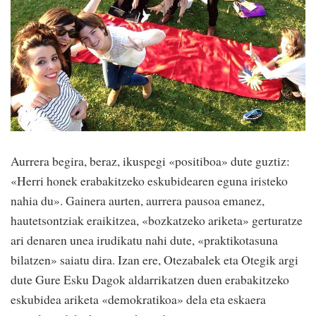
Aurrera begira, beraz, ikuspegi «positiboa» dute guztiz:
«Herri honek erabakitzeko eskubidearen eguna iristeko
nahia du». Gainera aurten, aurrera pausoa emanez,
hautetsontziak eraikitzea, «bozkatzeko ariketa» gerturatze
ari denaren unea irudikatu nahi dute, «praktikotasuna
bilatzen» saiatu dira. Izan ere, Otezabalek eta Otegik argi
dute Gure Esku Dagok aldarrikatzen duen erabakitzeko
eskubidea ariketa «demokratikoa» dela eta eskaera