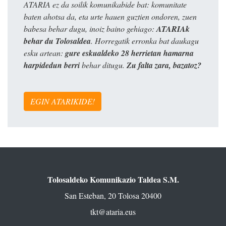
ATARIA ez da soilik komunikabide bat: komunitate
baten ahotsa da, eta urte hauen guztien ondoren, zuen
babesa behar dugu, inoiz baino gehiago:
ATARIAk
behar du Tolosaldea
. Horregatik erronka bat daukagu
esku artean:
gure eskualdeko 28 herrietan hamarna
harpidedun berri
behar ditugu.
Zu falta zara, bazatoz?
EGIN ATARIKIDE!
Tolosaldeko Komunikazio Taldea S.M.
San Esteban, 20 Tolosa 20400
tkt@ataria.eus