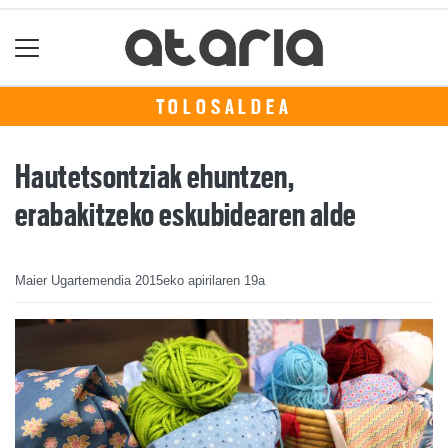
TOLOSALDEA
Hautetsontziak ehuntzen,
erabakitzeko eskubidearen alde
Maier Ugartemendia
2015eko apirilaren 19a