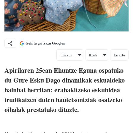
Gehitu gaitzazu Googlen
Entzun
Itzuli
Erraztu
Apirilaren 25ean Ehuntze Eguna ospatuko
du Gure Esku Dago dinamikak eskualdeko
hainbat herritan; erabakitzeko eskubidea
irudikatzen duten hautetsontziak osatzeko
oihalak prestatuko dituzte.