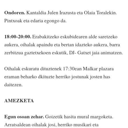
Ondoren.
Kantaldia Julen Irazusta eta Olaia Toralekin.
Pintxoak eta edaria egongo da.
18:00-20:00.
Erabakitzeko eskubidearen alde saretzeko
aukera, oihalak apaindu eta bertan idazteko aukera, barra
zerbitzua gaztetxekoen eskutik, DJ- Gatxet jaia animatzen.
Oihalak eskuratu dituztenek 17:30ean Malkar plazara
eraman beharko dkituzte herriko jostunak josten has
daitezen.
AMEZKETA
Egun osoan zehar.
Goizetik hasita mural margoketa.
Arratsaldean oihalak josi, herriko musikari eta