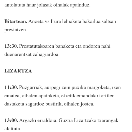
antolatuta haur jolasak oihalak apainduz.
Bitartean.
Anoeta vs Irura lehiaketa bakailua saltsan
prestatzen.
13:30.
Prestatutakoaren banaketa eta ondoren nahi
duenarentzat zahagiardoa.
LIZARTZA
11:30.
Puzgarriak, aurpegi zein puxika margoketa, izen
ematea, oihalen apainketa, etxetik emandako tortilen
dastaketa sagardoz bustirik, oihalen jostea.
13:00.
Argazki erraldoia. Guztia Lizartzako txarangak
alaituta.