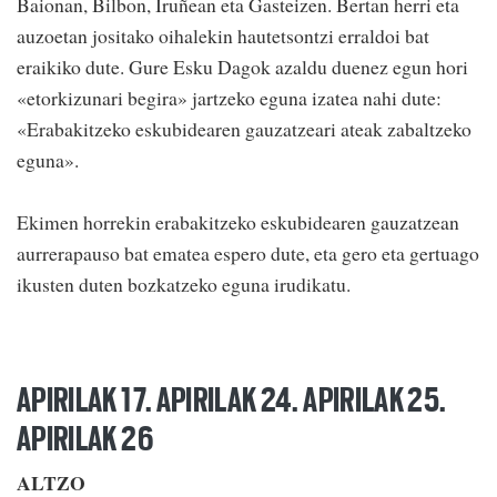
Baionan, Bilbon, Iruñean eta Gasteizen. Bertan herri eta
auzoetan jositako oihalekin hautetsontzi erraldoi bat
eraikiko dute. Gure Esku Dagok azaldu duenez egun hori
«etorkizunari begira» jartzeko eguna izatea nahi dute:
«Erabakitzeko eskubidearen gauzatzeari ateak zabaltzeko
eguna».
Ekimen horrekin erabakitzeko eskubidearen gauzatzean
aurrerapauso bat ematea espero dute, eta gero eta gertuago
ikusten duten bozkatzeko eguna irudikatu.
APIRILAK 17. APIRILAK 24. APIRILAK 25.
APIRILAK 26
ALTZO