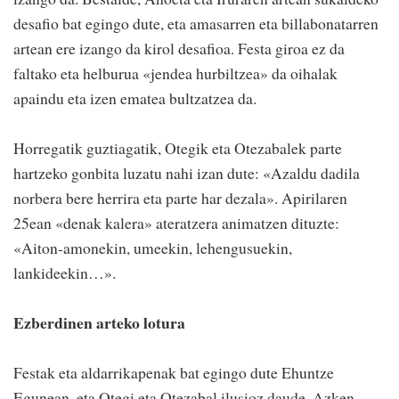
desafio bat egingo dute, eta amasarren eta billabonatarren
artean ere izango da kirol desafioa. Festa giroa ez da
faltako eta helburua «jendea hurbiltzea» da oihalak
apaindu eta izen ematea bultzatzea da.
Horregatik guztiagatik, Otegik eta Otezabalek parte
hartzeko gonbita luzatu nahi izan dute: «Azaldu dadila
norbera bere herrira eta parte har dezala». Apirilaren
25ean «denak kalera» ateratzera animatzen dituzte:
«Aiton-amonekin, umeekin, lehengusuekin,
lankideekin…».
Ezberdinen arteko lotura
Festak eta aldarrikapenak bat egingo dute Ehuntze
Egunean, eta Otegi eta Otezabal ilusioz daude. Azken