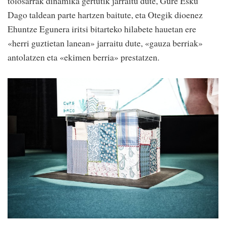
tolosarrak dinamika gertutik jarraitu dute, Gure Esku
Dago taldean parte hartzen baitute, eta Otegik dioenez
Ehuntze Egunera iritsi bitarteko hilabete hauetan ere
«herri guztietan lanean» jarraitu dute, «gauza berriak»
antolatzen eta «ekimen berria» prestatzen.