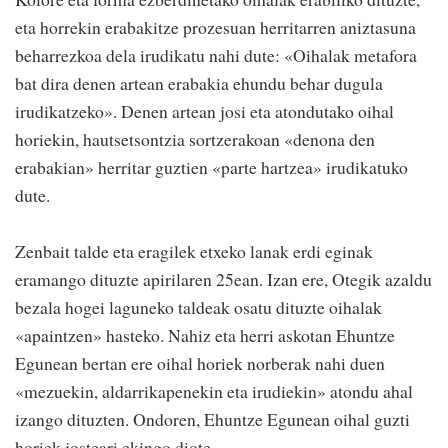
eta horrekin erabakitze prozesuan herritarren aniztasuna
beharrezkoa dela irudikatu nahi dute: «Oihalak metafora
bat dira denen artean erabakia ehundu behar dugula
irudikatzeko». Denen artean josi eta atondutako oihal
horiekin, hautsetsontzia sortzerakoan «denona den
erabakian» herritar guztien «parte hartzea» irudikatuko
dute.
Zenbait talde eta eragilek etxeko lanak erdi eginak
eramango dituzte apirilaren 25ean. Izan ere, Otegik azaldu
bezala hogei laguneko taldeak osatu dituzte oihalak
«apaintzen» hasteko. Nahiz eta herri askotan Ehuntze
Egunean bertan ere oihal horiek norberak nahi duen
«mezuekin, aldarrikapenekin eta irudiekin» atondu ahal
izango dituzten. Ondoren, Ehuntze Egunean oihal guzti
horiek josteari ekingo diote.