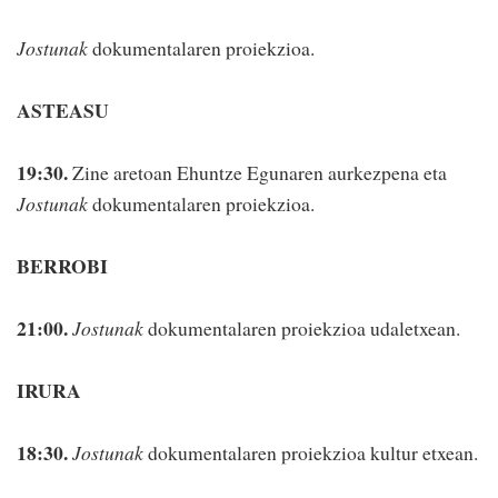
Jostunak
dokumentalaren proiekzioa.
ASTEASU
19:30.
Zine aretoan Ehuntze Egunaren aurkezpena eta
Jostunak
dokumentalaren proiekzioa.
BERROBI
21:00.
Jostunak
dokumentalaren proiekzioa udaletxean.
IRURA
18:30.
Jostunak
dokumentalaren proiekzioa kultur etxean.