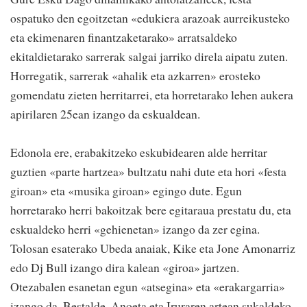
ospatuko den egoitzetan «edukiera arazoak aurreikusteko
eta ekimenaren finantzaketarako» arratsaldeko
ekitaldietarako sarrerak salgai jarriko direla aipatu zuten.
Horregatik, sarrerak «ahalik eta azkarren» erosteko
gomendatu zieten herritarrei, eta horretarako lehen aukera
apirilaren 25ean izango da eskualdean.
Edonola ere, erabakitzeko eskubidearen alde herritar
guztien «parte hartzea» bultzatu nahi dute eta hori «festa
giroan» eta «musika giroan» egingo dute. Egun
horretarako herri bakoitzak bere egitaraua prestatu du, eta
eskualdeko herri «gehienetan» izango da zer egina.
Tolosan esaterako Ubeda anaiak, Kike eta Jone Amonarriz
edo Dj Bull izango dira kalean «giroa» jartzen.
Otezabalen esanetan egun «atsegina» eta «erakargarria»
izango da. Bestalde, Anoeta eta Iruraren artean sukaldeko