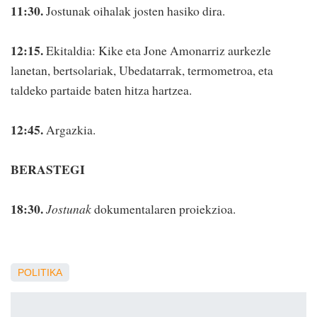
11:30.
Jostunak oihalak josten hasiko dira.
12:15.
Ekitaldia: Kike eta Jone Amonarriz aurkezle
lanetan, bertsolariak, Ubedatarrak, termometroa, eta
taldeko partaide baten hitza hartzea.
12:45.
Argazkia.
BERASTEGI
18:30.
Jostunak
dokumentalaren proiekzioa.
POLITIKA