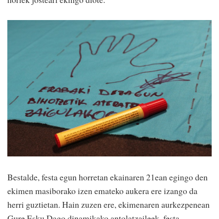
Bestalde, festa egun horretan ekainaren 21ean egingo den
ekimen masiborako izen emateko aukera ere izango da
herri guztietan. Hain zuzen ere, ekimenaren aurkezpenean
Gure Esku Dago dinamikako antolatzaileek, festa