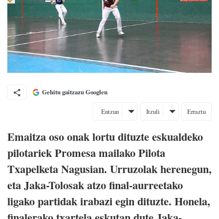
Gehitu gaitzazu Googlen
Entzun
Itzuli
Erraztu
Emaitza oso onak lortu dituzte eskualdeko
pilotariek Promesa mailako Pilota
Txapelketa Nagusian. Urruzolak herenegun,
eta Jaka-Tolosak atzo final-aurreetako
ligako partidak irabazi egin dituzte. Honela,
finalerako txartela eskutan dute Jaka-