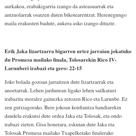
aurkakoa, erabakigarria izango da asteasuarrak eta
antzuolarrak osatzen duten bikotearentzat. Herenegungo
maila erakusten badute, aukera asko izango dituzte.
Erik Jaka lizartzarra bigarren urtez jarraian jokatuko
du Promesa mailako finala, Tolosarekin Rico IV-
Larunberi irabazi eta gero: 22-15
Joko bolada gozoan jarraitzen dute lizartzarrak eta
anoetarrak. Lehen jardunean ligako lehen sailkatuei
irabazita moralez gainezka zetozen Rico eta Larunbe. Ez
zen gutxiagorako. Bere jokoan konfiantza handiarekin
daudela erakutsi dute ordea Jaka eta Tolosak, eta ondo
irabazi zieten. Gisa honetara, eskutan dute Jaka eta
Tolosak Promesa mailako Txapelketako finalerako