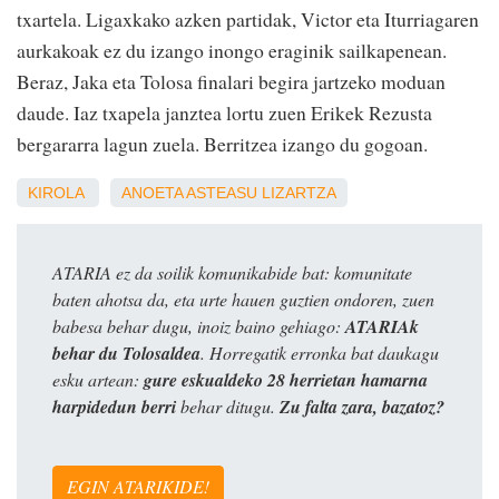
txartela. Ligaxkako azken partidak, Victor eta Iturriagaren
aurkakoak ez du izango inongo eraginik sailkapenean.
Beraz, Jaka eta Tolosa finalari begira jartzeko moduan
daude. Iaz txapela janztea lortu zuen Erikek Rezusta
bergararra lagun zuela. Berritzea izango du gogoan.
KIROLA
ANOETA
ASTEASU
LIZARTZA
ATARIA ez da soilik komunikabide bat: komunitate
baten ahotsa da, eta urte hauen guztien ondoren, zuen
babesa behar dugu, inoiz baino gehiago:
ATARIAk
behar du Tolosaldea
. Horregatik erronka bat daukagu
esku artean:
gure eskualdeko 28 herrietan hamarna
harpidedun berri
behar ditugu.
Zu falta zara, bazatoz?
EGIN ATARIKIDE!