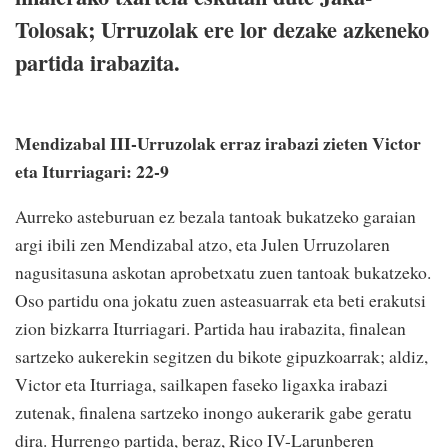
Tolosak; Urruzolak ere lor dezake azkeneko
partida irabazita.
Mendizabal III-Urruzolak erraz irabazi zieten Victor
eta Iturriagari: 22-9
Aurreko asteburuan ez bezala tantoak bukatzeko garaian
argi ibili zen Mendizabal atzo, eta Julen Urruzolaren
nagusitasuna askotan aprobetxatu zuen tantoak bukatzeko.
Oso partidu ona jokatu zuen asteasuarrak eta beti erakutsi
zion bizkarra Iturriagari. Partida hau irabazita, finalean
sartzeko aukerekin segitzen du bikote gipuzkoarrak; aldiz,
Victor eta Iturriaga, sailkapen faseko ligaxka irabazi
zutenak, finalena sartzeko inongo aukerarik gabe geratu
dira. Hurrengo partida, beraz, Rico IV-Larunberen