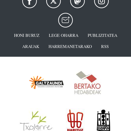
HONI BURUZ
LEGE OHARRA
PUBLIZITATEA
ARAUAK
HARREMANETARAKO
RSS