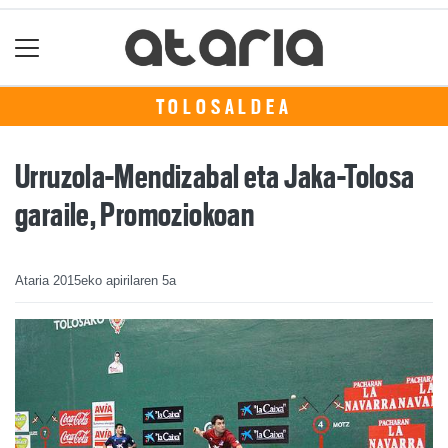
TOLOSALDEA
Urruzola-Mendizabal eta Jaka-Tolosa
garaile, Promoziokoan
Ataria
2015eko apirilaren 5a