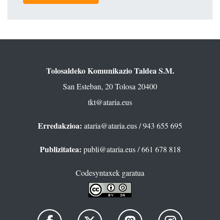
Tolosaldeko Komunikazio Taldea S.M.
San Esteban, 20 Tolosa 20400
tkt@ataria.eus
Erredakzioa:
ataria@ataria.eus
/ 943 655 695
Publizitatea:
publi@ataria.eus
/ 661 678 818
Codesyntaxek garatua