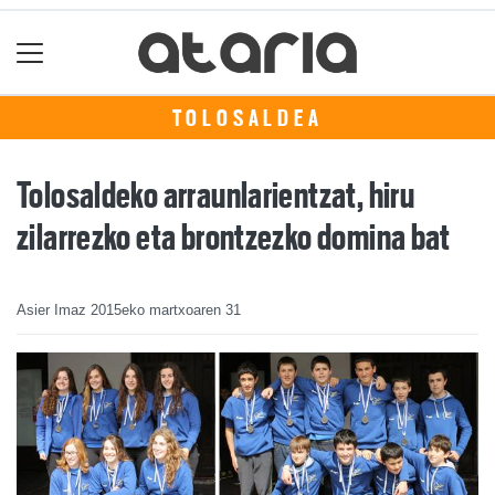
TOLOSALDEA
Tolosaldeko arraunlarientzat, hiru
zilarrezko eta brontzezko domina bat
Asier Imaz
2015eko martxoaren 31