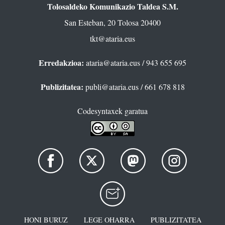
Tolosaldeko Komunikazio Taldea S.M.
San Esteban, 20 Tolosa 20400
tkt@ataria.eus
Erredakzioa:
ataria@ataria.eus
/ 943 655 695
Publizitatea:
publi@ataria.eus
/ 661 678 818
Codesyntaxek garatua
HONI BURUZ
LEGE OHARRA
PUBLIZITATEA