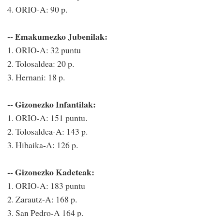
4. ORIO-A: 90 p.
-- Emakumezko Jubenilak:
1. ORIO-A: 32 puntu
2. Tolosaldea: 20 p.
3. Hernani: 18 p.
-- Gizonezko Infantilak:
1. ORIO-A: 151 puntu.
2. Tolosaldea-A: 143 p.
3. Hibaika-A: 126 p.
-- Gizonezko Kadeteak:
1. ORIO-A: 183 puntu
2. Zarautz-A: 168 p.
3. San Pedro-A 164 p.