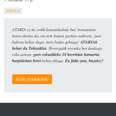
KIROLA
ATARIA ez da soilik komunikabide bat: komunitate
baten ahotsa da, eta urte hauen guztien ondoren, zuen
babesa behar dugu, inoiz baino gehiago:
ATARIAk
behar du Tolosaldea
. Horregatik erronka bat daukagu
esku artean:
gure eskualdeko 28 herrietan hamarna
harpidedun berri
behar ditugu.
Zu falta zara, bazatoz?
EGIN ATARIKIDE!