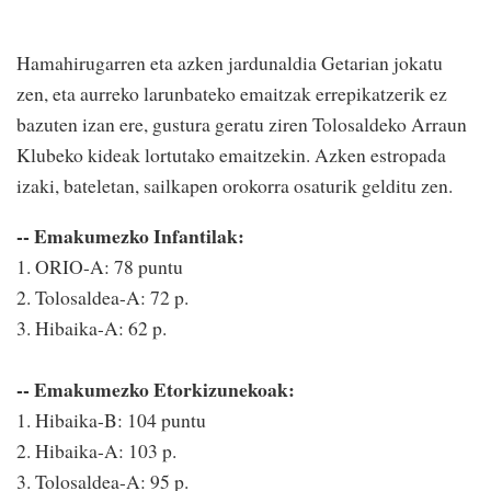
Hamahirugarren eta azken jardunaldia Getarian jokatu
zen, eta aurreko larunbateko emaitzak errepikatzerik ez
bazuten izan ere, gustura geratu ziren Tolosaldeko Arraun
Klubeko kideak lortutako emaitzekin. Azken estropada
izaki, bateletan, sailkapen orokorra osaturik gelditu zen.
-- Emakumezko Infantilak:
1. ORIO-A: 78 puntu
2. Tolosaldea-A: 72 p.
3. Hibaika-A: 62 p.
-- Emakumezko Etorkizunekoak:
1. Hibaika-B: 104 puntu
2. Hibaika-A: 103 p.
3. Tolosaldea-A: 95 p.