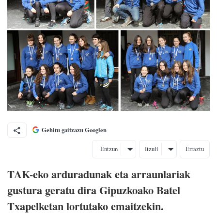
Gehitu gaitzazu Googlen
Entzun
Itzuli
Erraztu
TAK-eko arduradunak eta arraunlariak
gustura geratu dira Gipuzkoako Batel
Txapelketan lortutako emaitzekin.