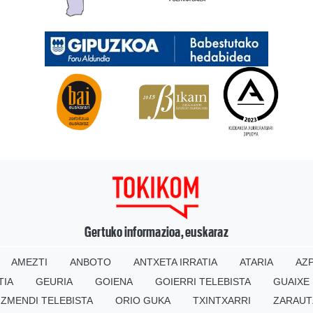
Gertuko informazioa, euskaraz
AMEZTI
ANBOTO
ANTXETA IRRATIA
ATARIA
AZP
TIA
GEURIA
GOIENA
GOIERRI TELEBISTA
GUAIXE
IZMENDI TELEBISTA
ORIO GUKA
TXINTXARRI
ZARAUT