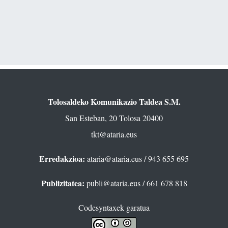
Tolosaldeko Komunikazio Taldea S.M.
San Esteban, 20 Tolosa 20400
tkt@ataria.eus
Erredakzioa:
ataria@ataria.eus
/ 943 655 695
Publizitatea:
publi@ataria.eus
/ 661 678 818
Codesyntaxek garatua