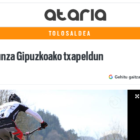
TOLOSALDEA
unza Gipuzkoako txapeldun
Gehitu gaitz