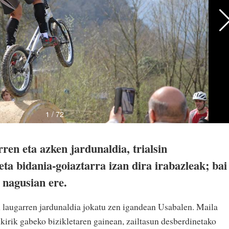
ren eta azken jardunaldia, trialsin
eta bidania-goiaztarra izan dira irabazleak; bai
n nagusian ere.
 laugarren jardunaldia jokatu zen igandean Usabalen. Maila
ulkirik gabeko bizikletaren gainean, zailtasun desberdinetako