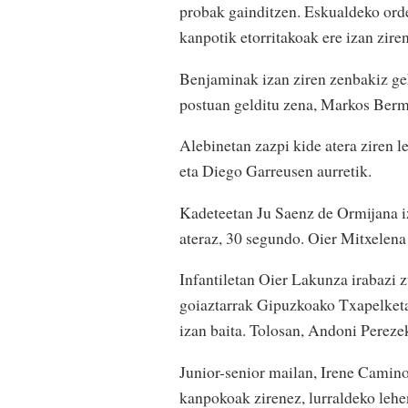
probak gainditzen. Eskualdeko ord
kanpotik etorritakoak ere izan ziren
Benjaminak izan ziren zenbakiz geh
postuan gelditu zena, Markos Berm
Alebinetan zazpi kide atera ziren l
eta Diego Garreusen aurretik.
Kadeteetan Ju Saenz de Ormijana iz
ateraz, 30 segundo. Oier Mitxelena
Infantiletan Oier Lakunza irabazi 
goiaztarrak Gipuzkoako Txapelketa 
izan baita. Tolosan, Andoni Pereze
Junior-senior mailan, Irene Camino
kanpokoak zirenez, lurraldeko lehe