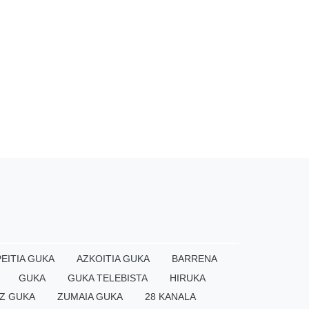
EITIA GUKA
AZKOITIA GUKA
BARRENA
GUKA
GUKA TELEBISTA
HIRUKA
Z GUKA
ZUMAIA GUKA
28 KANALA