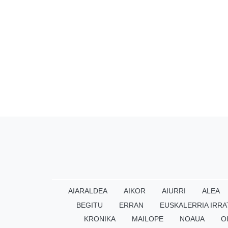
AIARALDEA
AIKOR
AIURRI
ALEA
BEGITU
ERRAN
EUSKALERRIA IRRA
KRONIKA
MAILOPE
NOAUA
O