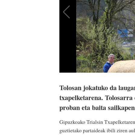
Tolosan jokatuko da laugar
txapelketarena. Tolosarra 
proban eta baita sailkape
Gipuzkoako Trialsin Txapelketaren
guztietako partaideak ibili ziren a