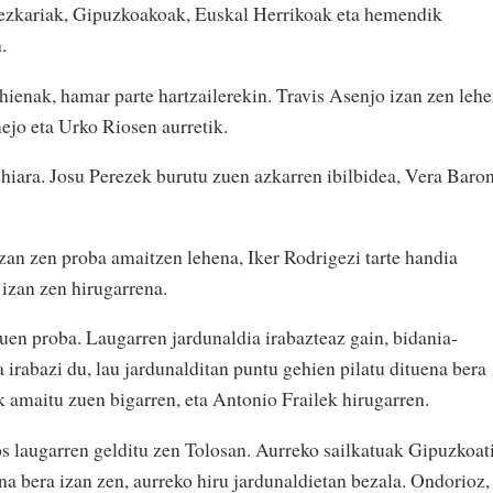
ezkariak, Gipuzkoakoak, Euskal Herrikoak eta hemendik
.
ienak, hamar parte hartzailerekin. Travis Asenjo izan zen leh
ejo eta Urko Riosen aurretik.
ehiara. Josu Perezek burutu zuen azkarren ibilbidea, Vera Baro
an zen proba amaitzen lehena, Iker Rodrigezi tarte handia
 izan zen hirugarrena.
zuen proba. Laugarren jardunaldia irabazteaz gain, bidania-
irabazi du, lau jardunalditan puntu gehien pilatu dituena bera
k amaitu zuen bigarren, eta Antonio Frailek hirugarren.
s laugarren gelditu zen Tolosan. Aurreko sailkatuak Gipuzkoat
na bera izan zen, aurreko hiru jardunaldietan bezala. Ondorioz,