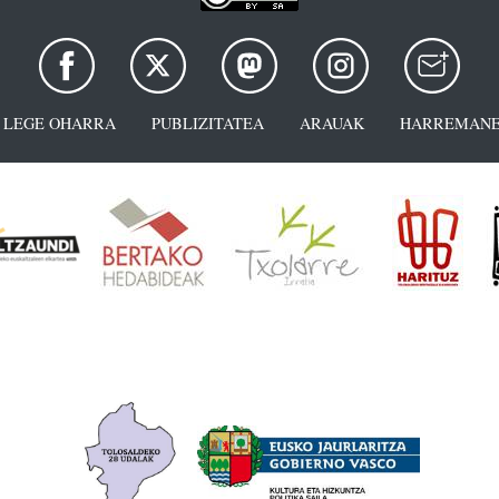
LEGE OHARRA
PUBLIZITATEA
ARAUAK
HARREMANE