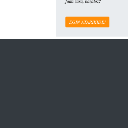
falta zara, bazatoz?
EGIN ATARIKIDE!