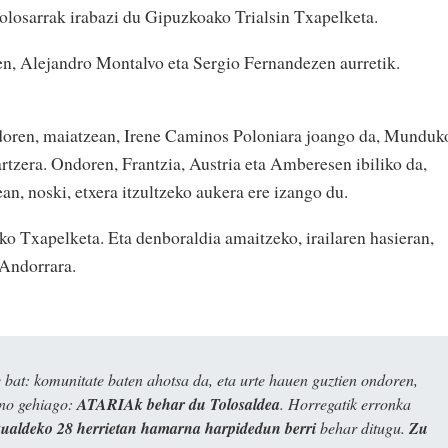
 tolosarrak irabazi du Gipuzkoako Trialsin Txapelketa.
zen, Alejandro Montalvo eta Sergio Fernandezen aurretik.
oren, maiatzean, Irene Caminos Poloniara joango da, Munduk
rtzera. Ondoren, Frantzia, Austria eta Amberesen ibiliko da,
n, noski, etxera itzultzeko aukera ere izango du.
o Txapelketa. Eta denboraldia amaitzeko, irailaren hasieran,
Andorrara.
bat: komunitate baten ahotsa da, eta urte hauen guztien ondoren,
ino gehiago:
ATARIAk behar du Tolosaldea
. Horregatik erronka
kualdeko 28 herrietan hamarna harpidedun berri
behar ditugu.
Zu