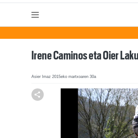
Irene Caminos eta Oier Lak
Asier Imaz
2015eko martxoaren 30a