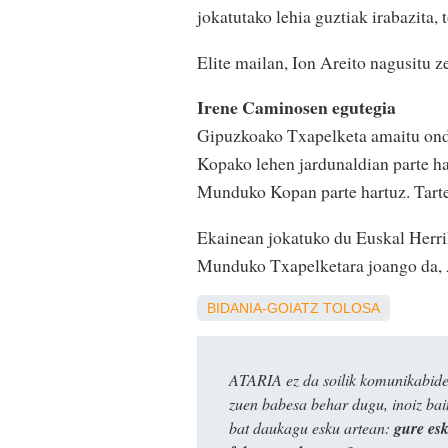
jokatutako lehia guztiak irabazita,
Elite mailan, Ion Areito nagusitu 
Irene Caminosen egutegia
Gipuzkoako Txapelketa amaitu ond
Kopako lehen jardunaldian parte ha
Munduko Kopan parte hartuz. Tartea
Ekainean jokatuko du Euskal Herrik
Munduko Txapelketara joango da, 
BIDANIA-GOIATZ
TOLOSA
ATARIA ez da soilik komunikabide 
zuen babesa behar dugu, inoiz ba
bat daukagu esku artean:
gure es