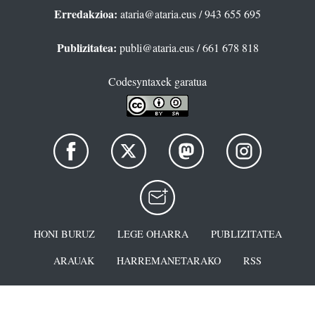
Erredakzioa:
ataria@ataria.eus
/ 943 655 695
Publizitatea:
publi@ataria.eus
/ 661 678 818
Codesyntaxek garatua
HONI BURUZ
LEGE OHARRA
PUBLIZITATEA
ARAUAK
HARREMANETARAKO
RSS