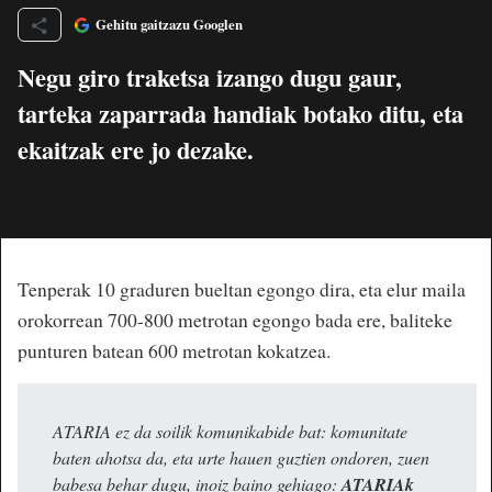
Gehitu gaitzazu Googlen
Negu giro traketsa izango dugu gaur,
tarteka zaparrada handiak botako ditu, eta
ekaitzak ere jo dezake.
Tenperak 10 graduren bueltan egongo dira, eta elur maila
orokorrean 700-800 metrotan egongo bada ere, baliteke
punturen batean 600 metrotan kokatzea.
ATARIA ez da soilik komunikabide bat: komunitate
baten ahotsa da, eta urte hauen guztien ondoren, zuen
babesa behar dugu, inoiz baino gehiago:
ATARIAk