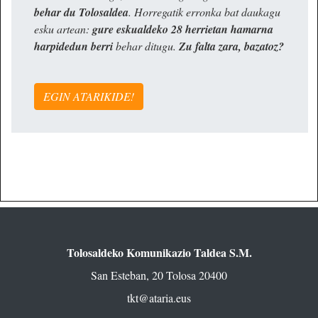
behar du Tolosaldea
. Horregatik erronka bat daukagu
esku artean:
gure eskualdeko 28 herrietan hamarna
harpidedun berri
behar ditugu.
Zu falta zara, bazatoz?
EGIN ATARIKIDE!
Tolosaldeko Komunikazio Taldea S.M.
San Esteban, 20 Tolosa 20400
tkt@ataria.eus