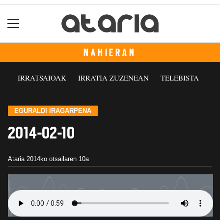
NAHIERAN
IRRATSAIOAK
IRRATIA ZUZENEAN
TELEBISTA
EGURALDI IRAGARPENA
2014-02-10
Ataria
2014ko otsailaren 10a