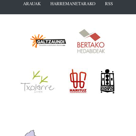
ARAUAK
HARREMANETARAKO
RSS