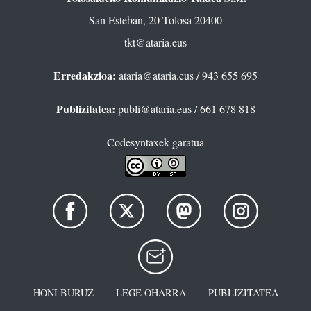
San Esteban, 20 Tolosa 20400
tkt@ataria.eus
Erredakzioa:
ataria@ataria.eus
/ 943 655 695
Publizitatea:
publi@ataria.eus
/ 661 678 818
Codesyntaxek garatua
HONI BURUZ
LEGE OHARRA
PUBLIZITATEA