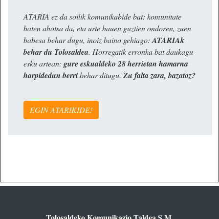
ATARIA ez da soilik komunikabide bat: komunitate
baten ahotsa da, eta urte hauen guztien ondoren, zuen
babesa behar dugu, inoiz baino gehiago:
ATARIAk
behar du Tolosaldea
. Horregatik erronka bat daukagu
esku artean:
gure eskualdeko 28 herrietan hamarna
harpidedun berri
behar ditugu.
Zu falta zara, bazatoz?
EGIN ATARIKIDE!
Tolosaldeko Komunikazio Taldea S.M.