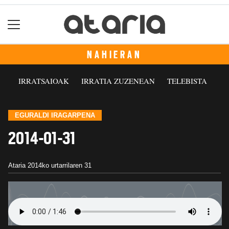
NAHIERAN
IRRATSAIOAK
IRRATIA ZUZENEAN
TELEBISTA
EGURALDI IRAGARPENA
2014-01-31
Ataria
2014ko urtarrilaren 31