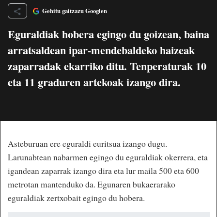
Gehitu gaitzazu Googlen
Eguraldiak hobera egingo du goizean, baina
arratsaldean ipar-mendebaldeko haizeak
zaparradak ekarriko ditu. Tenperaturak 10
eta 11 graduren artekoak izango dira.
Asteburuan ere eguraldi euritsua izango dugu.
Larunabtean nabarmen egingo du eguraldiak okerrera, eta
igandean zaparrak izango dira eta lur maila 500 eta 600
metrotan mantenduko da. Egunaren bukaerarako
eguraldiak zertxobait egingo du hobera.