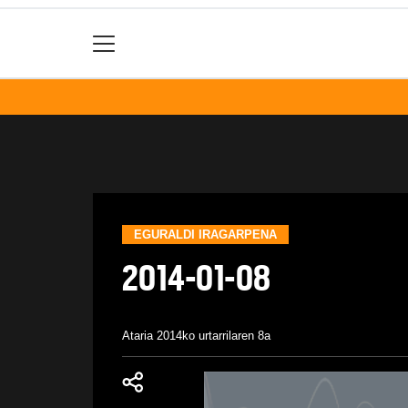
EGURALDI IRAGARPENA
2014-01-08
Ataria
2014ko urtarrilaren 8a