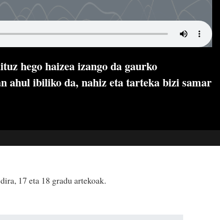
ituz hego haizea izango da gaurko
n ahul ibiliko da, nahiz eta tarteka bizi samar
ira, 17 eta 18 gradu artekoak.