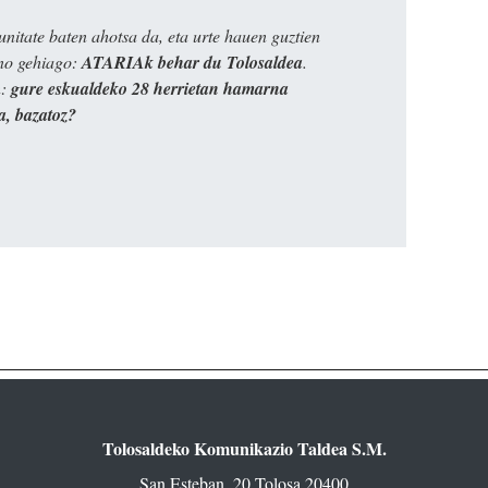
itate baten ahotsa da, eta urte hauen guztien
ino gehiago:
ATARIAk behar du Tolosaldea
.
n:
gure eskualdeko 28 herrietan hamarna
a, bazatoz?
Tolosaldeko Komunikazio Taldea S.M.
San Esteban, 20 Tolosa 20400