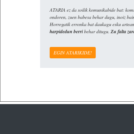
ATARIA ez da soilik komunikabide bat: komun
ondoren, zuen babesa behar dugu, inoiz ba
Horregatik erronka bat daukagu esku artea
harpidedun berri
behar ditugu.
Zu falta zar
EGIN ATARIKIDE!