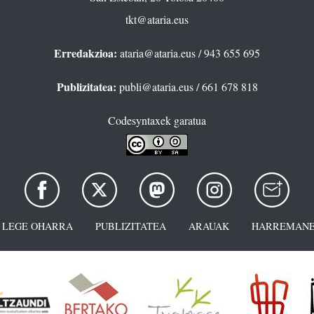
tkt@ataria.eus
Erredakzioa:
ataria@ataria.eus
/ 943 655 695
Publizitatea:
publi@ataria.eus
/ 661 678 818
Codesyntaxek garatua
LEGE OHARRA
PUBLIZITATEA
ARAUAK
HARREMANE