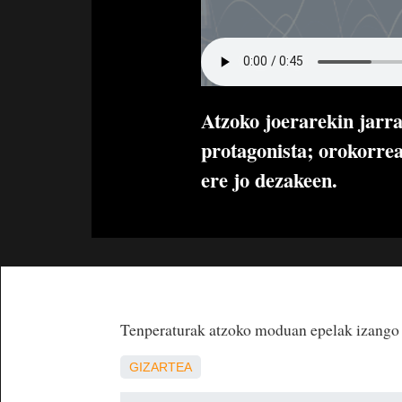
Atzoko joerarekin jarra
protagonista; orokorrea
ere jo dezakeen.
Tenperaturak atzoko moduan epelak izango d
GIZARTEA