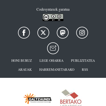
Codesyntaxek garatua
HONI BURUZ
LEGE OHARRA
PUBLIZITATEA
ARAUAK
HARREMANETARAKO
RSS