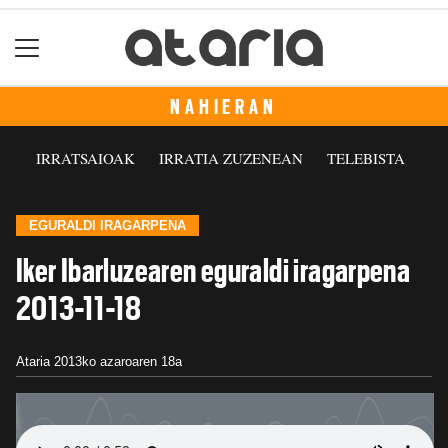
NAHIERAN
IRRATSAIOAK
IRRATIA ZUZENEAN
TELEBISTA
EGURALDI IRAGARPENA
Iker Ibarluzearen eguraldi iragarpena
2013-11-18
Ataria
2013ko azaroaren 18a