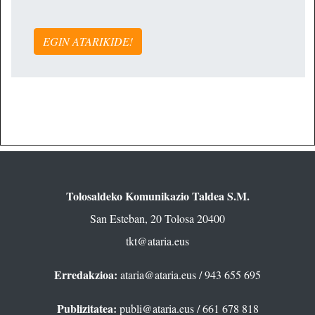
EGIN ATARIKIDE!
Tolosaldeko Komunikazio Taldea S.M.
San Esteban, 20 Tolosa 20400
tkt@ataria.eus
Erredakzioa:
ataria@ataria.eus
/ 943 655 695
Publizitatea:
publi@ataria.eus
/ 661 678 818