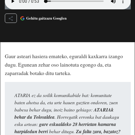
Gehitu gaitzazu Googlen
Gaur asteari hasiera emateko, eguraldi kaxkarra izango
dugu. Egunean zehar oso lainotuta egongo da, eta
zaparradak botako ditu tarteka.
ATARIA ez da soilik komunikabide bat: komunitate
baten ahotsa da, eta urte hauen guztien ondoren, zuen
babesa behar dugu, inoiz baino gehiago:
ATARIAk
behar du Tolosaldea
. Horregatik erronka bat daukagu
esku artean:
gure eskualdeko 28 herrietan hamarna
harpidedun berri
behar ditugu.
Zu falta zara, bazatoz?