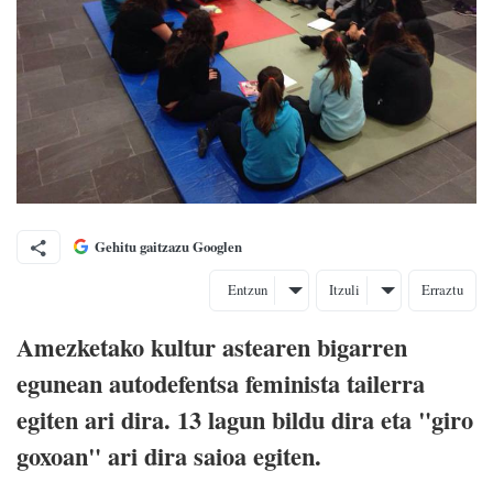
Gehitu gaitzazu Googlen
Entzun
Itzuli
Erraztu
Amezketako kultur astearen bigarren
egunean autodefentsa feminista tailerra
egiten ari dira. 13 lagun bildu dira eta "giro
goxoan" ari dira saioa egiten.