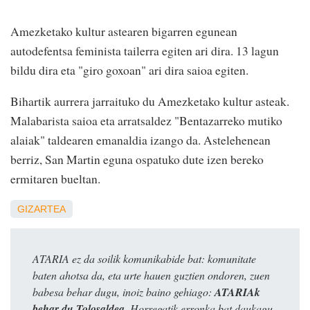
Amezketako kultur astearen bigarren egunean
autodefentsa feminista tailerra egiten ari dira. 13 lagun
bildu dira eta "giro goxoan" ari dira saioa egiten.
Bihartik aurrera jarraituko du Amezketako kultur asteak.
Malabarista saioa eta arratsaldez "Bentazarreko mutiko
alaiak" taldearen emanaldia izango da. Astelehenean
berriz, San Martin eguna ospatuko dute izen bereko
ermitaren bueltan.
GIZARTEA
ATARIA ez da soilik komunikabide bat: komunitate
baten ahotsa da, eta urte hauen guztien ondoren, zuen
babesa behar dugu, inoiz baino gehiago:
ATARIAk
behar du Tolosaldea
. Horregatik erronka bat daukagu