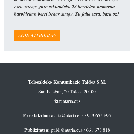
esku artean:
gure eskualdeko 28 herrietan hamarna
harpidedun berri
behar ditugu.
Zu falta zara, bazatoz?
EGIN ATARIKIDE!
Tolosaldeko Komunikazio Taldea S.M.
San Esteban, 20 Tolosa 20400
tkt@ataria.eus
Erredakzioa:
ataria@ataria.eus
/ 943 655 695
Publizitatea:
publi@ataria.eus
/ 661 678 818