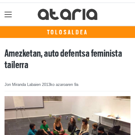
TOLOSALDEA
Amezketan, auto defentsa feminista
tailerra
Jon Miranda Labaien
2013ko azaroaren 9a