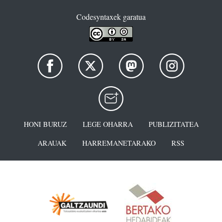
Codesyntaxek garatua
HONI BURUZ
LEGE OHARRA
PUBLIZITATEA
ARAUAK
HARREMANETARAKO
RSS