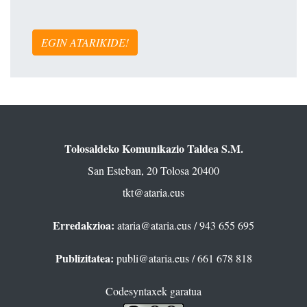
EGIN ATARIKIDE!
Tolosaldeko Komunikazio Taldea S.M.
San Esteban, 20 Tolosa 20400
tkt@ataria.eus
Erredakzioa:
ataria@ataria.eus
/ 943 655 695
Publizitatea:
publi@ataria.eus
/ 661 678 818
Codesyntaxek garatua