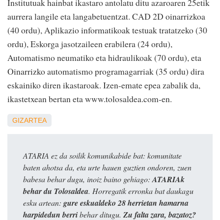
Institutuak hainbat ikastaro antolatu ditu azaroaren 25etik
aurrera langile eta langabetuentzat. CAD 2D oinarrizkoa
(40 ordu), Aplikazio informatikoak testuak tratatzeko (30
ordu), Eskorga jasotzaileen erabilera (24 ordu),
Automatismo neumatiko eta hidraulikoak (70 ordu), eta
Oinarrizko automatismo programagarriak (35 ordu) dira
eskainiko diren ikastaroak. Izen-emate epea zabalik da,
ikastetxean bertan eta www.tolosaldea.com-en.
GIZARTEA
ATARIA ez da soilik komunikabide bat: komunitate
baten ahotsa da, eta urte hauen guztien ondoren, zuen
babesa behar dugu, inoiz baino gehiago:
ATARIAk
behar du Tolosaldea
. Horregatik erronka bat daukagu
esku artean:
gure eskualdeko 28 herrietan hamarna
harpidedun berri
behar ditugu.
Zu falta zara, bazatoz?