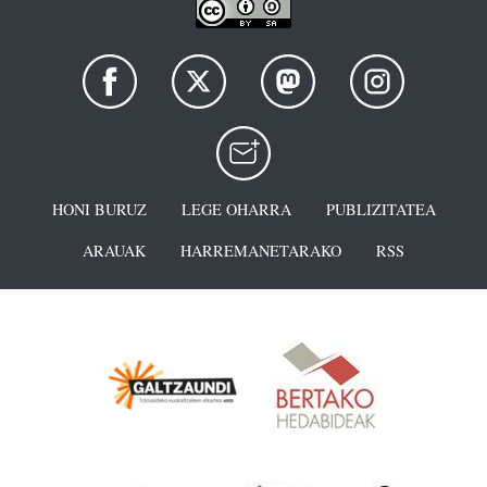
HONI BURUZ
LEGE OHARRA
PUBLIZITATEA
ARAUAK
HARREMANETARAKO
RSS