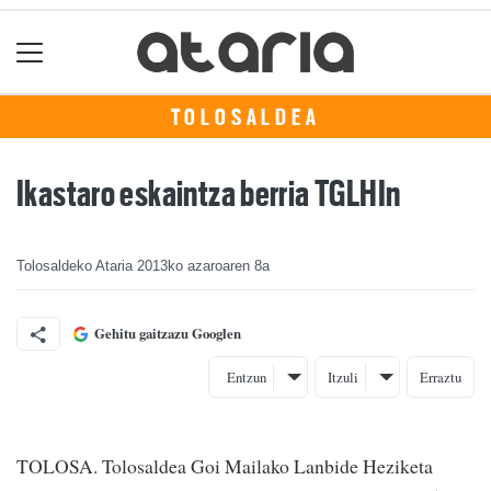
TOLOSALDEA
Ikastaro eskaintza berria TGLHIn
Tolosaldeko Ataria
2013ko azaroaren 8a
Gehitu gaitzazu Googlen
Entzun
Itzuli
Erraztu
TOLOSA. Tolosaldea Goi Mailako Lanbide Heziketa