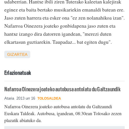
udaberrian. Hantxe ibili ziren Tuterako kaleetan kalejirak
eginez eta baita bertako musikariekin emanaldi batean ere.
Jaso zuten harrera eta esker ona "ez zen nolanahikoa izan".
Nafarroa Oinezera joateko gonbidapena jaso zuten eta
hantxe izango dira datorren igandean, "merezi duten
elkartasun guztiarekin. Taupadaz... bat egiten dugu".
GIZARTEA
Erlazionatuak
Nafarroa Oinezera joateko autobusa antolatu du Galtzaundik
Ataria
2013 urr 16
TOLOSALDEA
Nafarroa Oinezera joateko autobusa antolatu du Galtzaundi
Euskara Taldeak. Autobusa, igandean, 08:30ean Tolosako zezen
plazatik abiatuko da.