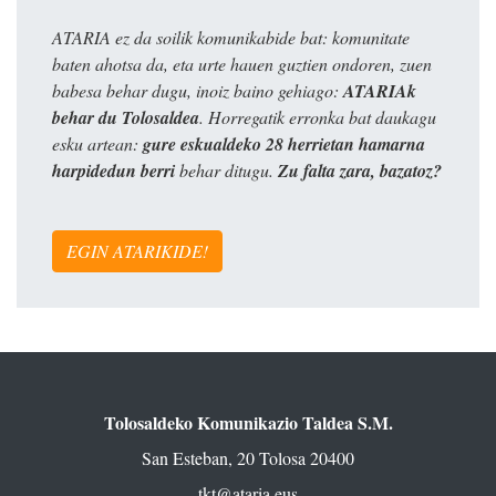
ATARIA ez da soilik komunikabide bat: komunitate
baten ahotsa da, eta urte hauen guztien ondoren, zuen
babesa behar dugu, inoiz baino gehiago:
ATARIAk
behar du Tolosaldea
. Horregatik erronka bat daukagu
esku artean:
gure eskualdeko 28 herrietan hamarna
harpidedun berri
behar ditugu.
Zu falta zara, bazatoz?
EGIN ATARIKIDE!
Tolosaldeko Komunikazio Taldea S.M.
San Esteban, 20 Tolosa 20400
tkt@ataria.eus