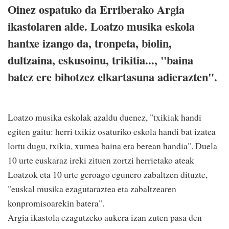
Oinez ospatuko da Erriberako Argia
ikastolaren alde. Loatzo musika eskola
hantxe izango da, tronpeta, biolin,
dultzaina, eskusoinu, trikitia..., "baina
batez ere bihotzez elkartasuna adierazten".
Loatzo musika eskolak azaldu duenez, "txikiak handi
egiten gaitu: herri txikiz osaturiko eskola handi bat izatea
lortu dugu, txikia, xumea baina era berean handia". Duela
10 urte euskaraz ireki zituen zortzi herrietako ateak
Loatzok eta 10 urte geroago egunero zabaltzen dituzte,
"euskal musika ezagutaraztea eta zabaltzearen
konpromisoarekin batera".
Argia ikastola ezagutzeko aukera izan zuten pasa den