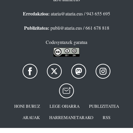
Erredakzioa:
ataria@ataria.eus
/ 943 655 695
Publizitatea:
publi@ataria.eus
/ 661 678 818
Codesyntaxek garatua
HONI BURUZ
LEGE OHARRA
PUBLIZITATEA
ARAUAK
HARREMANETARAKO
RSS