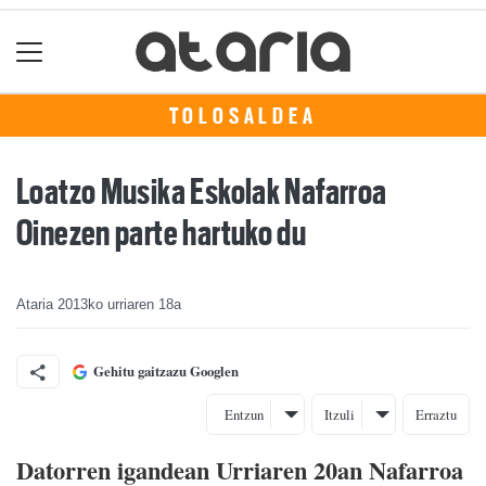
TOLOSALDEA
Loatzo Musika Eskolak Nafarroa
Oinezen parte hartuko du
Ataria
2013ko urriaren 18a
Gehitu gaitzazu Googlen
Entzun
Itzuli
Erraztu
Datorren igandean Urriaren 20an Nafarroa