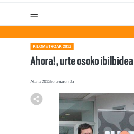
KILOMETROAK 2013
Ahora!, urte osoko ibilbidea
Ataria
2013ko urriaren 3a