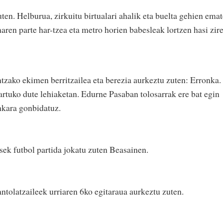
en. Helburua, zirkuitu birtualari ahalik eta buelta gehien ema
naren parte har-tzea eta metro horien babesleak lortzen hasi zir
zako ekimen berritzailea eta berezia aurkeztu zuten: Erronka.
artuko dute lehiaketan. Edurne Pasaban tolosarrak ere bat egin
nkara gonbidatuz.
k futbol partida jokatu zuten Beasainen.
olatzaileek urriaren 6ko egitaraua aurkeztu zuten.