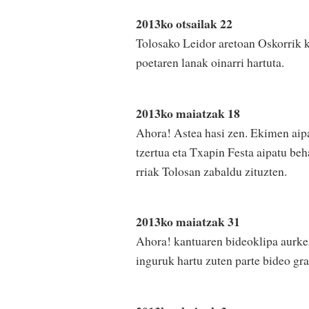
2013ko otsailak 22
Tolosako Leidor aretoan Oskorrik k
poetaren lanak oinarri hartuta.
2013ko maiatzak 18
Ahora! Astea hasi zen. Ekimen aip
tzertua eta Txapin Festa aipatu beh
rriak Tolosan zabaldu zituzten.
2013ko maiatzak 31
Ahora! kantuaren bideoklipa aurkez
inguruk hartu zuten parte bideo gr