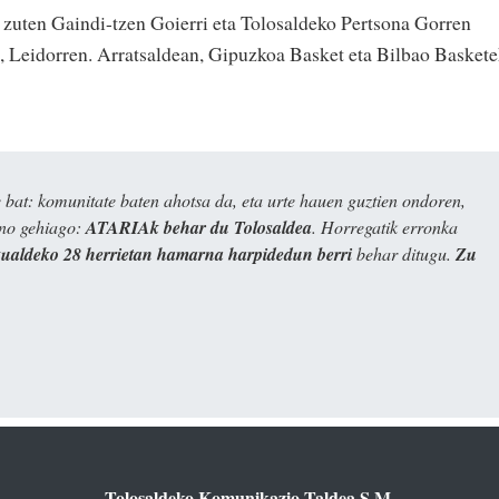
 zuten Gaindi-tzen Goierri eta Tolosaldeko Pertsona Gorren
 Leidorren. Arratsaldean, Gipuzkoa Basket eta Bilbao Basket
bat: komunitate baten ahotsa da, eta urte hauen guztien ondoren,
ino gehiago:
ATARIAk behar du Tolosaldea
. Horregatik erronka
kualdeko 28 herrietan hamarna harpidedun berri
behar ditugu.
Zu
Tolosaldeko Komunikazio Taldea S.M.