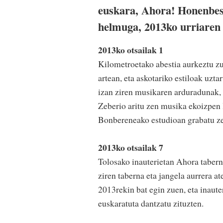
euskara, Ahora! Honenbest
helmuga, 2013ko urriaren 
2013ko otsailak 1
Kilometroetako abestia aurkeztu zu
artean, eta askotariko estiloak uzt
izan ziren musikaren arduradunak, 
Zeberio aritu zen musika ekoizpen 
Bonbereneako estudioan grabatu zen
2013ko otsailak 7
Tolosako inauterietan Ahora taberna
ziren taberna eta jangela aurrera a
2013rekin bat egin zuen, eta inaut
euskaratuta dantzatu zituzten.