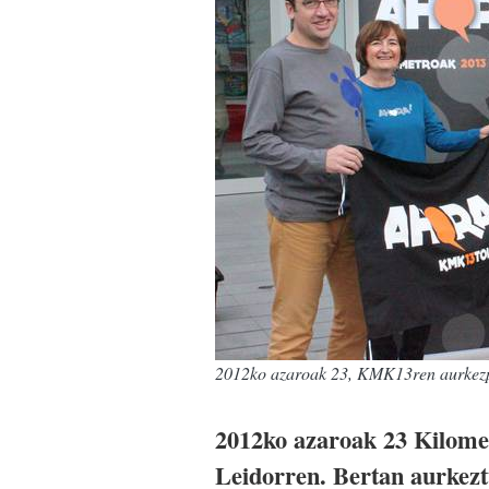
2012ko azaroak 23, KMK13ren aurkez
2012ko azaroak 23 Kilomet
Leidorren. Bertan aurkeztu