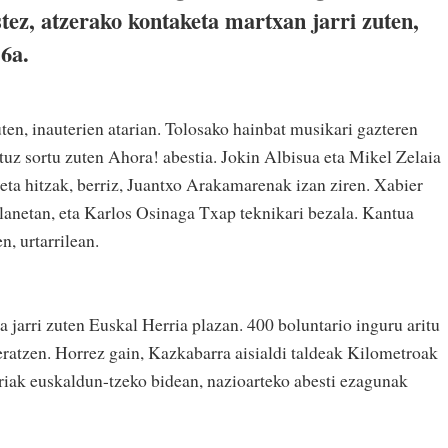
ez, atzerako kontaketa martxan jarri zuten,
6a.
ten, inauterien atarian. Tolosako hainbat musikari gazteren
artuz sortu zuten Ahora! abestia. Jokin Albisua eta Mikel Zelaia
eta hitzak, berriz, Juantxo Arakamarenak izan ziren. Xabier
lanetan, eta Karlos Osinaga Txap teknikari bezala. Kantua
, urtarrilean.
 jarri zuten Euskal Herria plazan. 400 boluntario inguru aritu
teratzen. Horrez gain, Kazkabarra aisialdi taldeak Kilometroak
eriak euskaldun-tzeko bidean, nazioarteko abesti ezagunak