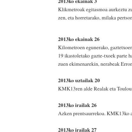
2013ko ekainak 3
Klikmetroak egitasmoa aurkeztu zut
zen, eta horretarako, milaka pertso
2013ko ekainak 26
Kilometroen egunerako, gaztetxoent
19 ikastoletako gazte-txoek parte h
zuen ekimenarekin, nerabeak Erro
2013ko uztailak 20
KMK13ren alde Realak eta Toulouse
2013ko irailak 26
Azken prentsaurrekoa. KMK13ko ant
2013ko irailak 27