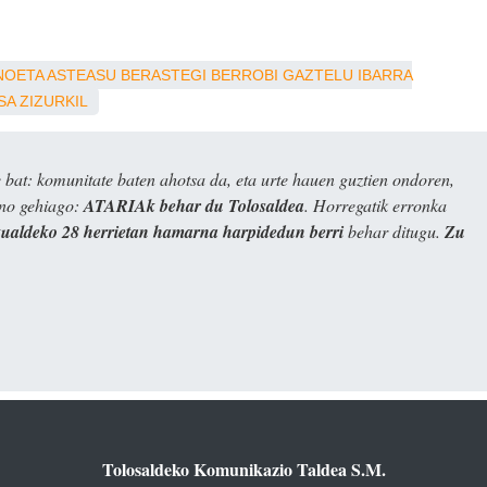
NOETA
ASTEASU
BERASTEGI
BERROBI
GAZTELU
IBARRA
SA
ZIZURKIL
bat: komunitate baten ahotsa da, eta urte hauen guztien ondoren,
ino gehiago:
ATARIAk behar du Tolosaldea
. Horregatik erronka
kualdeko 28 herrietan hamarna harpidedun berri
behar ditugu.
Zu
Tolosaldeko Komunikazio Taldea S.M.