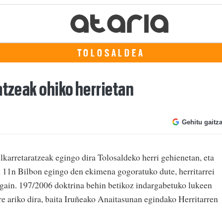
TOLOSALDEA
atzeak ohiko herrietan
Gehitu gaitz
elkarretaratzeak egingo dira Tolosaldeko herri gehienetan, eta
en 11n Bilbon egingo den ekimena gogoratuko dute, herritarrei
z gain. 197/2006 doktrina behin betikoz indargabetuko lukeen
e ariko dira, baita Iruñeako Anaitasunan egindako Herritarren