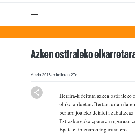
Azken ostiraleko elkarretar
Ataria
2013ko irailaren 27a
Herrira-k deituta azken ostiraleko 
ohiko orduetan. Bertan, urtarrilar
bertara joateko deialdia zabaltzea
Estrasburgoko epaiaren inguruan er
Epaia ekimenaren inguruan ere.