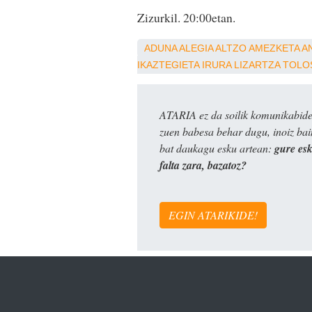
Zizurkil. 20:00etan.
ADUNA
ALEGIA
ALTZO
AMEZKETA
A
IKAZTEGIETA
IRURA
LIZARTZA
TOLO
ATARIA ez da soilik komunikabide 
zuen babesa behar dugu, inoiz ba
bat daukagu esku artean:
gure es
falta zara, bazatoz?
EGIN ATARIKIDE!