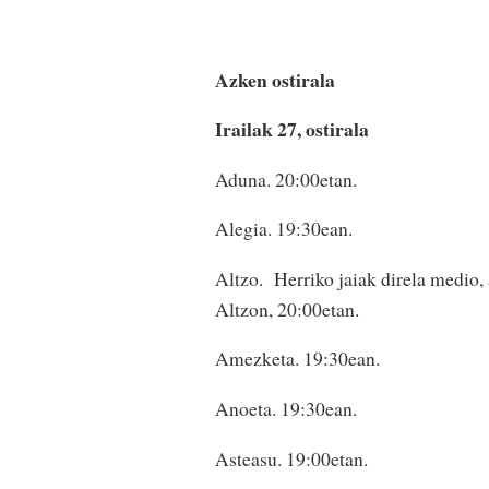
Azken ostirala
Irailak 27, ostirala
Aduna. 20:00etan.
Alegia. 19:30ean.
Altzo. Herriko jaiak direla medio, 
Altzon, 20:00etan.
Amezketa. 19:30ean.
Anoeta. 19:30ean.
Asteasu. 19:00etan.