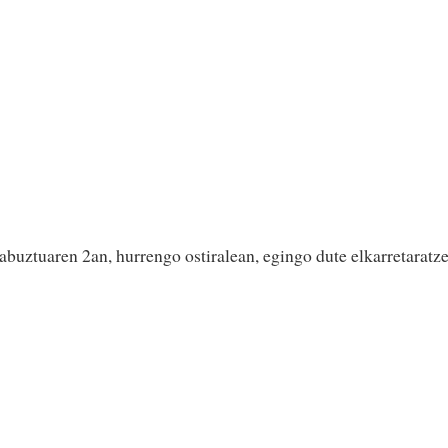
abuztuaren 2an, hurrengo ostiralean, egingo dute elkarretaratz