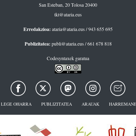
San Esteban, 20 Tolosa 20400
tkt@ataria.eus
Erredakzioa:
ataria@ataria.eus
/ 943 655 695
Publizitatea:
publi@ataria.eus
/ 661 678 818
Codesyntaxek garatua
LEGE OHARRA
PUBLIZITATEA
ARAUAK
HARREMANE