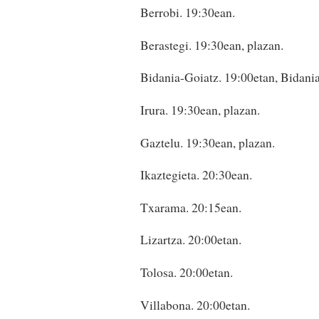
Berrobi. 19:30ean.
Berastegi. 19:30ean, plazan.
Bidania-Goiatz. 19:00etan, Bidania
Irura. 19:30ean, plazan.
Gaztelu. 19:30ean, plazan.
Ikaztegieta. 20:30ean.
Txarama. 20:15ean.
Lizartza. 20:00etan.
Tolosa. 20:00etan.
Villabona. 20:00etan.