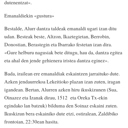
dutenentzat».
Emanaldiekin «gustura»
Bestalde, Alurr dantza taldeak emanaldi ugari izan ditu
udan. Besteak beste, Altzon, Ikaztegietan, Berrobin,
Donostian, Berastegin eta Ibarrako festetan izan dira.
«Gure helburu nagusiak bete ditugu, hau da, dantza egitea
eta ahal den jende gehienera iristea dantza eginez».
Bada, irailean ere emanaldiak eskaintzen jarraituko dute.
Azken jendaurrekoa Lekeitioko plazan izan zuten, iragan
igandean. Bertan, Alurren azken hiru ikuskizunen (Sua,
Oinazez eta Izanak dirau, 1512 eta Oreka Tx-ekin
egindako lan batzuk) bilduma den Soinaz eskaini zuten.
Ikuskizun bera eskainiko dute etzi, ostiralean, Zaldibiko
frontoian, 22:30ean hasita.