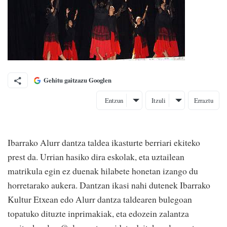
Gehitu gaitzazu Googlen
Entzun
Itzuli
Erraztu
Ibarrako Alurr dantza taldea ikasturte berriari ekiteko
prest da. Urrian hasiko dira eskolak, eta uztailean
matrikula egin ez duenak hilabete honetan izango du
horretarako aukera. Dantzan ikasi nahi dutenek Ibarrako
Kultur Etxean edo Alurr dantza taldearen bulegoan
topatuko dituzte inprimakiak, eta edozein zalantza