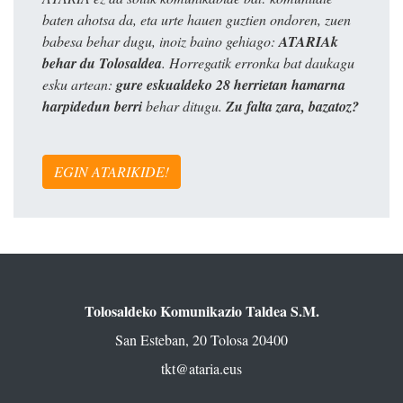
baten ahotsa da, eta urte hauen guztien ondoren, zuen
babesa behar dugu, inoiz baino gehiago:
ATARIAk
behar du Tolosaldea
. Horregatik erronka bat daukagu
esku artean:
gure eskualdeko 28 herrietan hamarna
harpidedun berri
behar ditugu.
Zu falta zara, bazatoz?
EGIN ATARIKIDE!
Tolosaldeko Komunikazio Taldea S.M.
San Esteban, 20 Tolosa 20400
tkt@ataria.eus