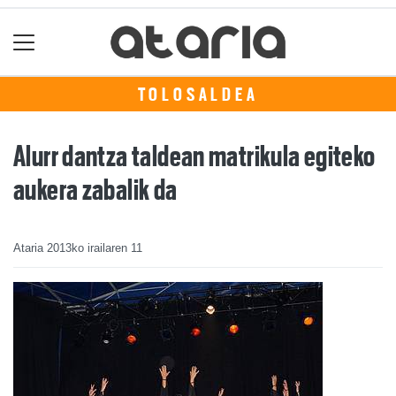
TOLOSALDEA
Alurr dantza taldean matrikula egiteko
aukera zabalik da
Ataria
2013ko irailaren 11