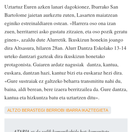
Uztartuz Euren azken lanari dagokionez, Ibarrako San
Bartolome jaietan aurkeztu zuten, Lasarten maiatzean
eginiko estreinaldiaren ostean. «Harrera oso ona izan
zuen, herritarrei asko gustatu zitzaien, eta oso pozik geratu
ginen», azaldu dute Alurretik. Ikuskizun honekin joango
dira Altsasura, hilaren 28an. Alurr Dantza Eskolako 13-14
urteko dantzari gazteak dira ikuskizun honetako
protagonista. Gaiaren ardatz nagusiak dantza, kantua,
euskara, dantzan hazi, kantuz bizi eta euskaraz hezi dira.
«Gure sustraiak ez galtzeko beharra transmititu nahi du,
baina, aldi berean, bere izaera berritzailea da. Gure dantza,
kantua eta hizkuntza batu eta uztartzen ditu».
ALTZO
BERASTEGI
BERROBI
IBARRA
IKAZTEGIETA
ATARIA ez da soilik komunikabide bat: komunitate