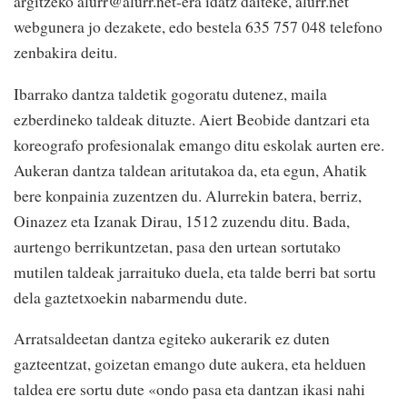
argitzeko alurr@alurr.net-era idatz daiteke, alurr.net
webgunera jo dezakete, edo bestela 635 757 048 telefono
zenbakira deitu.
Ibarrako dantza taldetik gogoratu dutenez, maila
ezberdineko taldeak dituzte. Aiert Beobide dantzari eta
koreografo profesionalak emango ditu eskolak aurten ere.
Aukeran dantza taldean aritutakoa da, eta egun, Ahatik
bere konpainia zuzentzen du. Alurrekin batera, berriz,
Oinazez eta Izanak Dirau, 1512 zuzendu ditu. Bada,
aurtengo berrikuntzetan, pasa den urtean sortutako
mutilen taldeak jarraituko duela, eta talde berri bat sortu
dela gaztetxoekin nabarmendu dute.
Arratsaldeetan dantza egiteko aukerarik ez duten
gazteentzat, goizetan emango dute aukera, eta helduen
taldea ere sortu dute «ondo pasa eta dantzan ikasi nahi