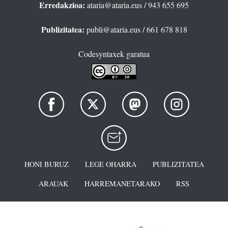
Erredakzioa:
ataria@ataria.eus
/ 943 655 695
Publizitatea:
publi@ataria.eus
/ 661 678 818
Codesyntaxek garatua
HONI BURUZ
LEGE OHARRA
PUBLIZITATEA
ARAUAK
HARREMANETARAKO
RSS