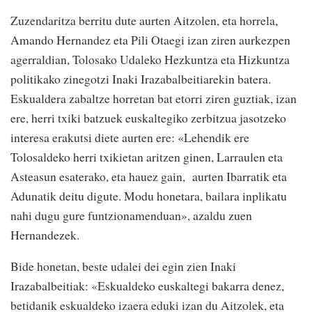
Zuzendaritza berritu dute aurten Aitzolen, eta horrela,
Amando Hernandez eta Pili Otaegi izan ziren aurkezpen
agerraldian, Tolosako Udaleko Hezkuntza eta Hizkuntza
politikako zinegotzi Inaki Irazabalbeitiarekin batera.
Eskualdera zabaltze horretan bat etorri ziren guztiak, izan
ere, herri txiki batzuek euskaltegiko zerbitzua jasotzeko
interesa erakutsi diete aurten ere: «Lehendik ere
Tolosaldeko herri txikietan aritzen ginen, Larraulen eta
Asteasun esaterako, eta hauez gain, aurten Ibarratik eta
Adunatik deitu digute. Modu honetara, bailara inplikatu
nahi dugu gure funtzionamenduan», azaldu zuen
Hernandezek.
Bide honetan, beste udalei dei egin zien Inaki
Irazabalbeitiak: «Eskualdeko euskaltegi bakarra denez,
betidanik eskualdeko izaera eduki izan du Aitzolek, eta