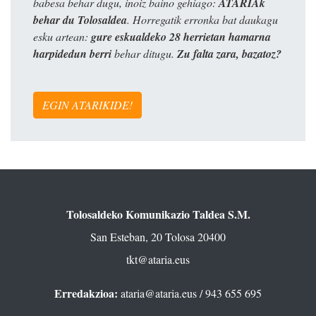
babesa behar dugu, inoiz baino gehiago:
ATARIAk
behar du Tolosaldea
. Horregatik erronka bat daukagu
esku artean:
gure eskualdeko 28 herrietan hamarna
harpidedun berri
behar ditugu.
Zu falta zara, bazatoz?
EGIN ATARIKIDE!
Tolosaldeko Komunikazio Taldea S.M.
San Esteban, 20 Tolosa 20400
tkt@ataria.eus
Erredakzioa:
ataria@ataria.eus
/ 943 655 695