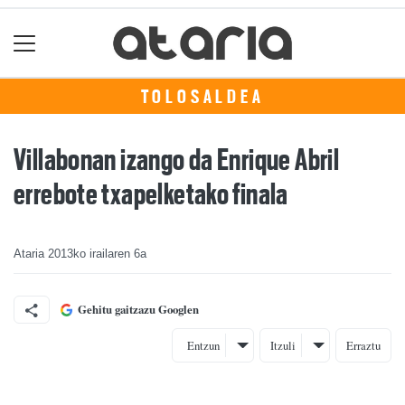
TOLOSALDEA
Villabonan izango da Enrique Abril
errebote txapelketako finala
Ataria
2013ko irailaren 6a
Gehitu gaitzazu Googlen
Entzun
Itzuli
Erraztu