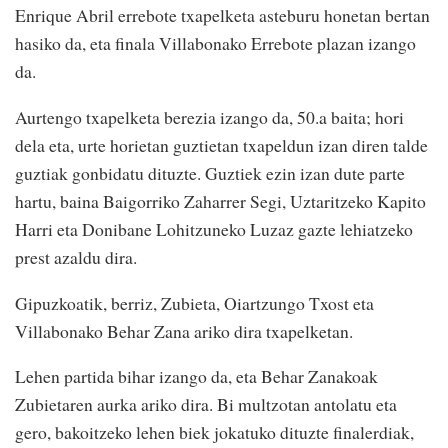
Enrique Abril errebote txapelketa asteburu honetan bertan
hasiko da, eta finala Villabonako Errebote plazan izango
da.
Aurtengo txapelketa berezia izango da, 50.a baita; hori
dela eta, urte horietan guztietan txapeldun izan diren talde
guztiak gonbidatu dituzte. Guztiek ezin izan dute parte
hartu, baina Baigorriko Zaharrer Segi, Uztaritzeko Kapito
Harri eta Donibane Lohitzuneko Luzaz gazte lehiatzeko
prest azaldu dira.
Gipuzkoatik, berriz, Zubieta, Oiartzungo Txost eta
Villabonako Behar Zana ariko dira txapelketan.
Lehen partida bihar izango da, eta Behar Zanakoak
Zubietaren aurka ariko dira. Bi multzotan antolatu eta
gero, bakoitzeko lehen biek jokatuko dituzte finalerdiak,