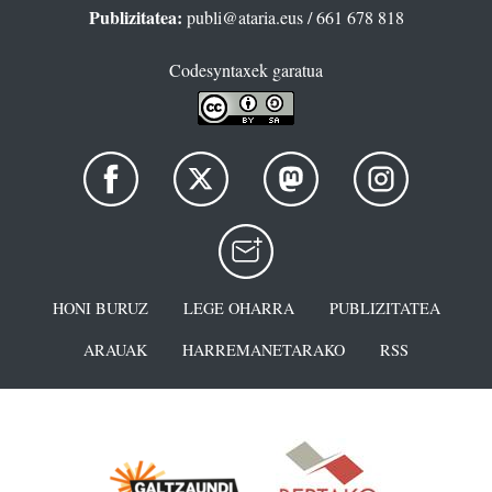
Publizitatea:
publi@ataria.eus
/ 661 678 818
Codesyntaxek garatua
HONI BURUZ
LEGE OHARRA
PUBLIZITATEA
ARAUAK
HARREMANETARAKO
RSS