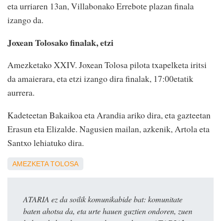
eta urriaren 13an, Villabonako Errebote plazan finala
izango da.
Joxean Tolosako finalak, etzi
Amezketako XXIV. Joxean Tolosa pilota txapelketa iritsi
da amaierara, eta etzi izango dira finalak, 17:00etatik
aurrera.
Kadeteetan Bakaikoa eta Arandia ariko dira, eta gazteetan
Erasun eta Elizalde. Nagusien mailan, azkenik, Artola eta
Santxo lehiatuko dira.
AMEZKETA
TOLOSA
ATARIA ez da soilik komunikabide bat: komunitate
baten ahotsa da, eta urte hauen guztien ondoren, zuen