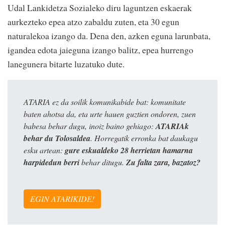
Udal Lankidetza Sozialeko diru laguntzen eskaerak
aurkezteko epea atzo zabaldu zuten, eta 30 egun
naturalekoa izango da. Dena den, azken eguna larunbata,
igandea edota jaieguna izango balitz, epea hurrengo
lanegunera bitarte luzatuko dute.
ATARIA ez da soilik komunikabide bat: komunitate
baten ahotsa da, eta urte hauen guztien ondoren, zuen
babesa behar dugu, inoiz baino gehiago:
ATARIAk
behar du Tolosaldea
. Horregatik erronka bat daukagu
esku artean:
gure eskualdeko 28 herrietan hamarna
harpidedun berri
behar ditugu.
Zu falta zara, bazatoz?
EGIN ATARIKIDE!