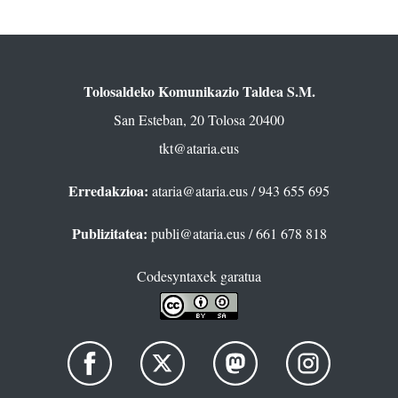
Tolosaldeko Komunikazio Taldea S.M.
San Esteban, 20 Tolosa 20400
tkt@ataria.eus
Erredakzioa:
ataria@ataria.eus
/ 943 655 695
Publizitatea:
publi@ataria.eus
/ 661 678 818
Codesyntaxek garatua