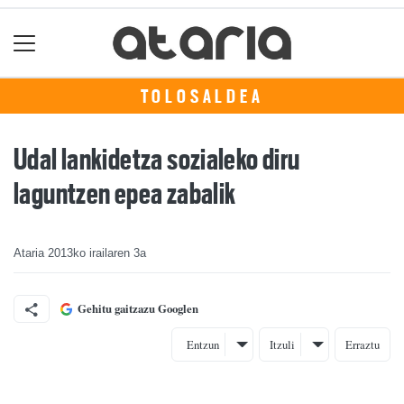
TOLOSALDEA
Udal lankidetza sozialeko diru
laguntzen epea zabalik
Ataria
2013ko irailaren 3a
Gehitu gaitzazu Googlen
Entzun
Itzuli
Erraztu