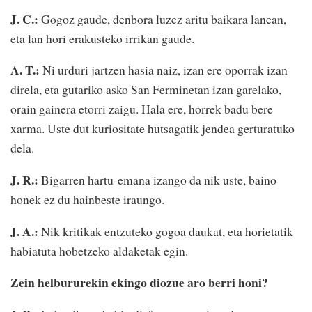
J. C.:
Gogoz gaude, denbora luzez aritu baikara lanean,
eta lan hori erakusteko irrikan gaude.
A. T.:
Ni urduri jartzen hasia naiz, izan ere oporrak izan
direla, eta gutariko asko San Ferminetan izan garelako,
orain gainera etorri zaigu. Hala ere, horrek badu bere
xarma. Uste dut kuriositate hutsagatik jendea gerturatuko
dela.
J. R.:
Bigarren hartu-emana izango da nik uste, baino
honek ez du hainbeste iraungo.
J. A.:
Nik kritikak entzuteko gogoa daukat, eta horietatik
habiatuta hobetzeko aldaketak egin.
Zein helbururekin ekingo diozue aro berri honi?