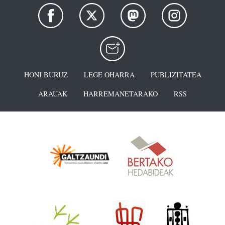
HONI BURUZ
LEGE OHARRA
PUBLIZITATEA
ARAUAK
HARREMANETARAKO
RSS