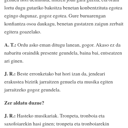
lortu dugu gutariko bakoitza benetan konbentzituta egotea
egingo dugunaz, gogoz egotea. Gure buruarengan
konfiantza osoa daukagu, benetan gustatzen zaigun zerbait
egitera goazelako.
A. T.:
Ordu asko eman ditugu lanean, gogor. Akaso ez da
nabaritu oraindik presente geundela, baina bai, entseatzen
ari ginen.
J. R.:
Beste erronketako bat hori izan da, jendeari
erakustea bizirik jarraitzen genuela eta musika egiten
jarraitzeko gogoz geundela.
Zer aldatu duzue?
J. R.:
Hasteko musikariak. Tronpeta, tronboia eta
saxofoiarekin hasi ginen; tronpeta eta tronboiarekin