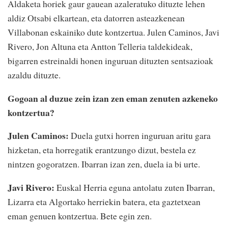
Aldaketa horiek gaur gauean azaleratuko dituzte lehen
aldiz Otsabi elkartean, eta datorren asteazkenean
Villabonan eskainiko dute kontzertua. Julen Caminos, Javi
Rivero, Jon Altuna eta Antton Telleria taldekideak,
bigarren estreinaldi honen inguruan dituzten sentsazioak
azaldu dituzte.
Gogoan al duzue zein izan zen eman zenuten azkeneko
kontzertua?
Julen Caminos:
Duela gutxi horren inguruan aritu gara
hizketan, eta horregatik erantzungo dizut, bestela ez
nintzen gogoratzen. Ibarran izan zen, duela ia bi urte.
Javi Rivero:
Euskal Herria eguna antolatu zuten Ibarran,
Lizarra eta Algortako herriekin batera, eta gaztetxean
eman genuen kontzertua. Bete egin zen.