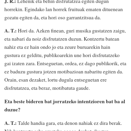
J. R.:
Lehenik eta behin disfrutatzea egiten dugun
horrekin. Egindako lan horrek fruituak ematen dituenean
gozatu egiten da, eta hori oso garrantzitsua da.
A. T.:
Hori da. Azken finean, guri musika gustatzen zaigu,
eta nabari da noiz disfrutatzen duzun. Kontzertu batean
nahiz eta ez hain ondo jo eta zeure buruarekin hain
gustura ez gelditu, publikoarekin une hori disfrutatzeko
gai izaten zara. Entseguetan, ordea, ez dago publikorik, eta
ez baduzu gustura jotzen motibazioan nabaritu egiten da.
Orain, esan dezaket, lortu dugula entseguetan ere
disfrutatzea, eta beraz, motibatuta gaude.
Eta beste bideren bat jorratzeko intentzioren bat ba al
duzue?
A. T.:
Talde handia gara, eta denon nahiak ez dira berak.
Nik kontzertu asko emateko gogoa daukat, ikasten