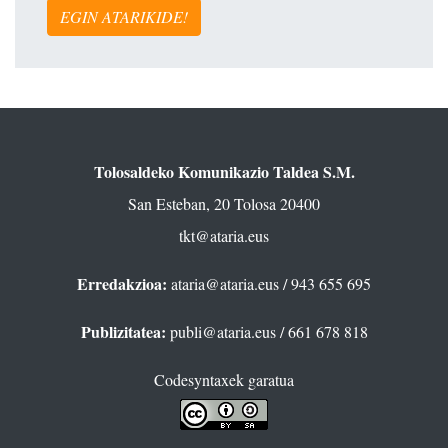
EGIN ATARIKIDE!
Tolosaldeko Komunikazio Taldea S.M.
San Esteban, 20 Tolosa 20400
tkt@ataria.eus
Erredakzioa:
ataria@ataria.eus
/ 943 655 695
Publizitatea:
publi@ataria.eus
/ 661 678 818
Codesyntaxek garatua