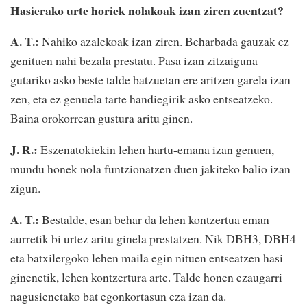
Hasierako urte horiek nolakoak izan ziren zuentzat?
A. T.:
Nahiko azalekoak izan ziren. Beharbada gauzak ez
genituen nahi bezala prestatu. Pasa izan zitzaiguna
gutariko asko beste talde batzuetan ere aritzen garela izan
zen, eta ez genuela tarte handiegirik asko entseatzeko.
Baina orokorrean gustura aritu ginen.
J. R.:
Eszenatokiekin lehen hartu-emana izan genuen,
mundu honek nola funtzionatzen duen jakiteko balio izan
zigun.
A. T.:
Bestalde, esan behar da lehen kontzertua eman
aurretik bi urtez aritu ginela prestatzen. Nik DBH3, DBH4
eta batxilergoko lehen maila egin nituen entseatzen hasi
ginenetik, lehen kontzertura arte. Talde honen ezaugarri
nagusienetako bat egonkortasun eza izan da.