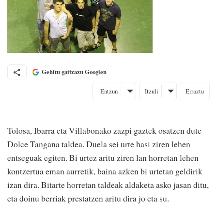
Gehitu gaitzazu Googlen
Entzun
Itzuli
Erraztu
Tolosa, Ibarra eta Villabonako zazpi gaztek osatzen dute
Dolce Tangana taldea. Duela sei urte hasi ziren lehen
entseguak egiten. Bi urtez aritu ziren lan horretan lehen
kontzertua eman aurretik, baina azken bi urtetan geldirik
izan dira. Bitarte horretan taldeak aldaketa asko jasan ditu,
eta doinu berriak prestatzen aritu dira jo eta su.