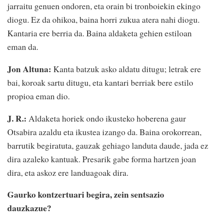
jarraitu genuen ondoren, eta orain bi tronboiekin ekingo
diogu. Ez da ohikoa, baina horri zukua atera nahi diogu.
Kantaria ere berria da. Baina aldaketa gehien estiloan
eman da.
Jon Altuna:
Kanta batzuk asko aldatu ditugu; letrak ere
bai, koroak sartu ditugu, eta kantari berriak bere estilo
propioa eman dio.
J. R.:
Aldaketa horiek ondo ikusteko hoberena gaur
Otsabira azaldu eta ikustea izango da. Baina orokorrean,
barrutik begiratuta, gauzak gehiago landuta daude, jada ez
dira azaleko kantuak. Presarik gabe forma hartzen joan
dira, eta askoz ere landuagoak dira.
Gaurko kontzertuari begira, zein sentsazio
dauzkazue?