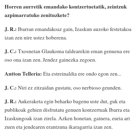
Horren aurretik emandako kontzertuetatik, zeintzuk
azpimarratuko zenituzkete?
J. R.:
Ibarran emandakoaz gain, Izaskun auzoko festetakoa
izan zen nire ustez hoberena.
J. C.:
Txosnetan Glaukoma taldearekin eman genuena ere
oso ona izan zen. Jendez gainezka zegoen.
Antton Telleria:
Eta estreinaldia ere ondo egon zen...
J. C.:
Niri ez zitzaidan gustatu, oso nerbioso geunden.
J. R.:
Aukeraketa egin beharko bagenu uste dut, guk eta
publikoak gehien disfrutatu genuen kontzertuak Ibarra eta
Izaskungoak izan zirela. Azken honetan, gainera, euria ari
zuen eta jendearen erantzuna ikaragarria izan zen.