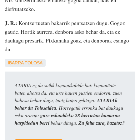
disfrutatzeko.
J. R.:
Kontzertuetan bakarrik pentsatzen dugu. Gogoz
gaude. Hortik aurrera, denbora asko behar da, eta ez
daukagu presarik. Pixkanaka goaz, eta denborak esango
du.
IBARRA
TOLOSA
ATARIA ez da soilik komunikabide bat: komunitate
baten ahotsa da, eta urte hauen guztien ondoren, zuen
babesa behar dugu, inoiz baino gehiago:
ATARIAk
behar du Tolosaldea
. Horregatik erronka bat daukagu
esku artean:
gure eskualdeko 28 herrietan hamarna
harpidedun berri
behar ditugu.
Zu falta zara, bazatoz?