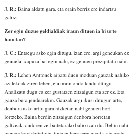
J. R.:
Baina aldatu gara, eta orain berriz ere indartsu
gatoz.
Zer egin duzue geldialdiak iraun dituen ia bi urte
hauetan?
J. C.:
Entsegu asko egin ditugu, izan ere, argi geneukan ez
genuela txapuza bat egin nahi, ez genuen prezipitatu nahi.
J. R.:
Lehen Anttonek aipatu duen moduan gauzak nahiko
azalekoak ziren lehen, eta orain ondo landu ditugu.
Analizatu dugu ea zer gustatzen zitzaigun eta zer ez. Eta
gauza bera jendearekin. Gauzak argi ikusi ditugun arte,
denbora asko aritu gara hizketan nahi genuen hori
lortzeko. Baina berdin zitzaigun denbora horretan
galtzeak, ondoren zerbaitetarako balio izan du. Behin nahi
genuen hori definituta, fintzen joan gara guztia, eta orain