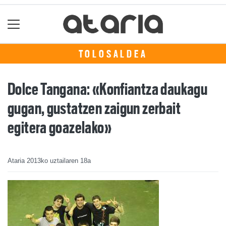
TOLOSALDEA
Dolce Tangana: «Konfiantza daukagu
gugan, gustatzen zaigun zerbait
egitera goazelako»
Ataria
2013ko uztailaren 18a