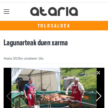
TOLOSALDEA
Lagunarteak duen xarma
Ataria
2013ko uztailaren 16a