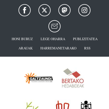
HONI BURUZ
LEGE OHARRA
PUBLIZITATEA
ARAUAK
HARREMANETARAKO
RSS