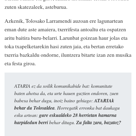
zuten skatezaleek, asteburua.
Azkenik, Tolosako Larramendi auzoan ere lagunartean
eman dute aste amaiera, txerrifesta antoaltu eta ospatzen
aritu baitira buru-belarri. Larunbat goizean haur jolas eta
toka txapelketarekin hasi zuten jaia, eta bertan erretako
txerria bazkaldu ondorne, iluntzera bitarte izan zen musika
eta festa giroa.
ATARIA ez da soilik komunikabide bat: komunitate
baten ahotsa da, eta urte hauen guztien ondoren, zuen
babesa behar dugu, inoiz baino gehiago:
ATARIAk
behar du Tolosaldea
. Horregatik erronka bat daukagu
esku artean:
gure eskualdeko 28 herrietan hamarna
harpidedun berri
behar ditugu.
Zu falta zara, bazatoz?