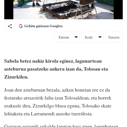
Gehitu gaitzazu Googlen
Entzun
Itzuli
Erraztu
Sabela betez nahiz kirola eginez, lagunartean
asteburua pasatzeko aukera izan da, Tolosan eta
Zizurkilen.
Joan den asteburuan bezala, azken honetan ere ez da
festarako arrazoirik falta izan Tolosaldean, eta horrek
erakusle dira, Zizurkilgo blusa eguna, Tolosako skate
lehiaketa eta Larramendi auzoko txerrifesta.
Goizean goizetik sukalde lanetan hasi ziren, larunbatean,