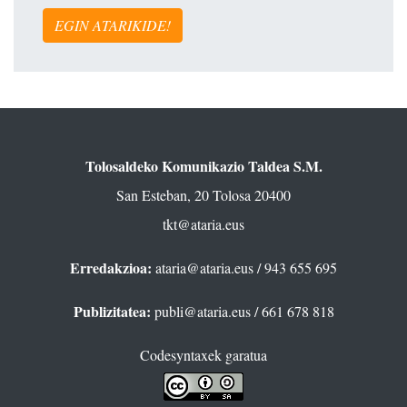
EGIN ATARIKIDE!
Tolosaldeko Komunikazio Taldea S.M.
San Esteban, 20 Tolosa 20400
tkt@ataria.eus
Erredakzioa:
ataria@ataria.eus
/ 943 655 695
Publizitatea:
publi@ataria.eus
/ 661 678 818
Codesyntaxek garatua