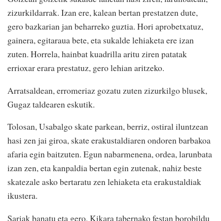
zizurkildarrak. Izan ere, kalean bertan prestatzen dute,
gero bazkarian jan beharreko guztia. Hori aprobetxatuz,
gainera, egitaraua bete, eta sukalde lehiaketa ere izan
zuten. Horrela, hainbat kuadrilla aritu ziren patatak
errioxar erara prestatuz, gero lehian aritzeko.
Arratsaldean, erromeriaz gozatu zuten zizurkilgo blusek,
Gugaz taldearen eskutik.
Tolosan, Usabalgo skate parkean, berriz, ostiral iluntzean
hasi zen jai giroa, skate erakustaldiaren ondoren barbakoa
afaria egin baitzuten. Egun nabarmenena, ordea, larunbata
izan zen, eta kanpaldia bertan egin zutenak, nahiz beste
skatezale asko bertaratu zen lehiaketa eta erakustaldiak
ikustera.
Sariak banatu eta gero, Kikara tabernako festan borobildu