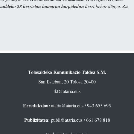
kualdeko 28 herrietan hamarna harpidedun berri
behar ditugu.
Zu
Tolosaldeko Komunikazio Taldea S.M.
San Esteban, 20 Tolosa 20400
tkt@ataria.eus
Erredakzioa:
ataria@ataria.eus
/ 943 655 695
Publizitatea:
publi@ataria.eus
/ 661 678 818