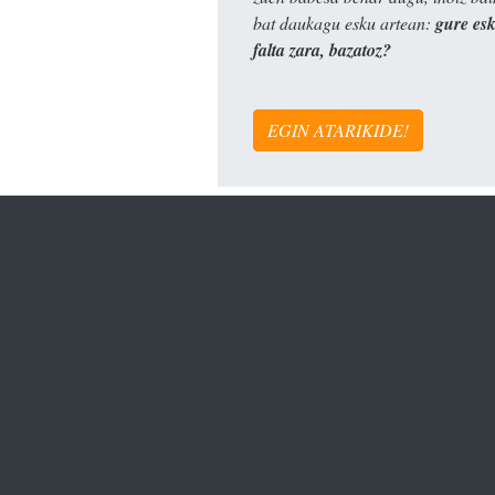
bat daukagu esku artean:
gure es
falta zara, bazatoz?
EGIN ATARIKIDE!