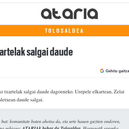
TOLOSALDEA
xartelak salgai daude
Gehitu gaitz
ko txartelak salgai daude dagoeneko. Urepele elkartean, Zelai
aletxean daude salgai.
bat: komunitate baten ahotsa da, eta urte hauen guztien ondoren,
ino gehiago:
ATARIAk behar du Tolosaldea
. Horregatik erronka