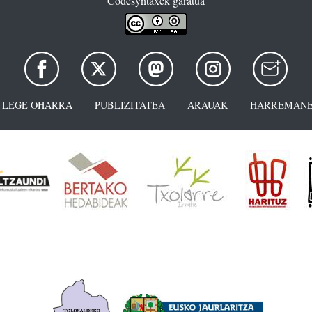
Codesyntaxek garatua
LEGE OHARRA
PUBLIZITATEA
ARAUAK
HARREMANE