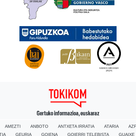
Gertuko informazioa, euskaraz
AMEZTI
ANBOTO
ANTXETA IRRATIA
ATARIA
AZP
TIA
GEURIA
GOIENA
GOIERRI TELEBISTA
GUAIXE