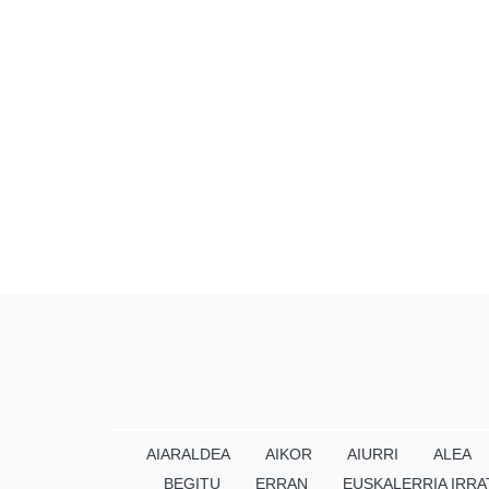
AIARALDEA
AIKOR
AIURRI
ALEA
BEGITU
ERRAN
EUSKALERRIA IRRA