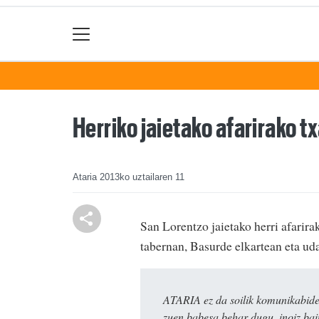
Herriko jaietako afarirako t
Ataria
2013ko uztailaren 11
San Lorentzo jaietako herri afarira
tabernan, Basurde elkartean eta ud
ATARIA ez da soilik komunikabide 
zuen babesa behar dugu, inoiz ba