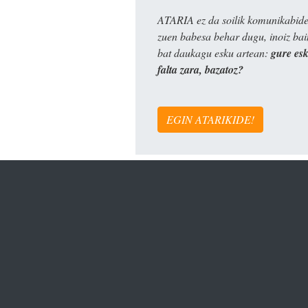
ATARIA ez da soilik komunikabide 
zuen babesa behar dugu, inoiz ba
bat daukagu esku artean:
gure es
falta zara, bazatoz?
EGIN ATARIKIDE!