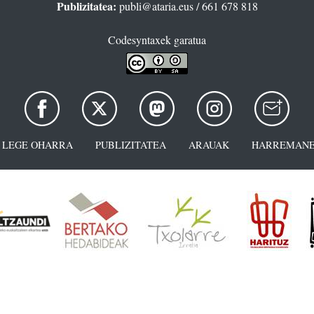
Publizitatea:
publi@ataria.eus
/ 661 678 818
Codesyntaxek garatua
LEGE OHARRA
PUBLIZITATEA
ARAUAK
HARREMANE