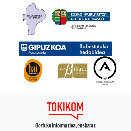
Gertuko informazioa, euskaraz