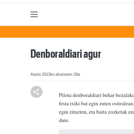
Denboraldiari agur
Ataria
2013ko ekainaren 28a
Pilota denboraldiari behar bezalak
festa txiki bat egin zuten ostiralean
egin zituzten, eta baita zozketak e
dute.