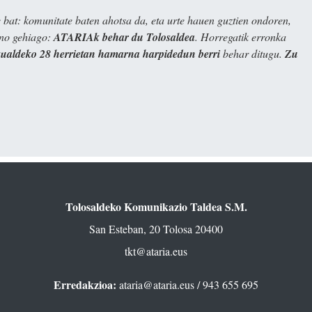
bat: komunitate baten ahotsa da, eta urte hauen guztien ondoren,
ino gehiago:
ATARIAk behar du Tolosaldea
. Horregatik erronka
kualdeko 28 herrietan hamarna harpidedun berri
behar ditugu.
Zu
Tolosaldeko Komunikazio Taldea S.M.
San Esteban, 20 Tolosa 20400
tkt@ataria.eus
Erredakzioa:
ataria@ataria.eus
/ 943 655 695