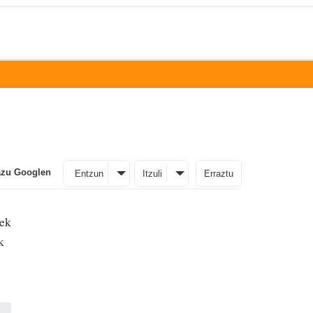
azu Googlen
Entzun
Itzuli
Erraztu
lek
k