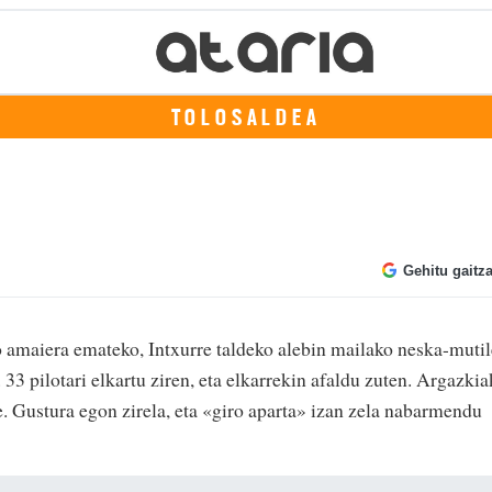
TOLOSALDEA
Gehitu gaitz
o amaiera emateko, Intxurre taldeko alebin mailako neska-muti
. 33 pilotari elkartu ziren, eta elkarrekin afaldu zuten. Argazkia
re. Gustura egon zirela, eta «giro aparta» izan zela nabarmendu