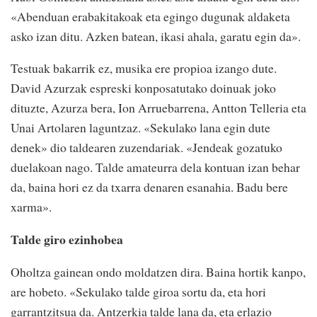
«Abenduan erabakitakoak eta egingo dugunak aldaketa
asko izan ditu. Azken batean, ikasi ahala, garatu egin da».
Testuak bakarrik ez, musika ere propioa izango dute.
David Azurzak espreski konposatutako doinuak joko
dituzte, Azurza bera, Ion Arruebarrena, Antton Telleria eta
Unai Artolaren laguntzaz. «Sekulako lana egin dute
denek» dio taldearen zuzendariak. «Jendeak gozatuko
duelakoan nago. Talde amateurra dela kontuan izan behar
da, baina hori ez da txarra denaren esanahia. Badu bere
xarma».
Talde giro ezinhobea
Oholtza gainean ondo moldatzen dira. Baina hortik kanpo,
are hobeto. «Sekulako talde giroa sortu da, eta hori
garrantzitsua da. Antzerkia talde lana da, eta erlazio