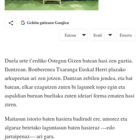
Gehitu gaitzazu Googlen
Entzun
Itzuli
Erraztu
Duela urte t’erdiko Ostegun Gizen batean hasi zen guztia.
Iluntzean. Bonberenea Txaranga Euskal Herri plazako
arkupeetan ari zen jotzen. Dantzan zebilen jendea, eta bat
batean, elkar ezagutzen zuten bi lagunek topo egin eta
aspaldian buruan bueltaka zuten ideiari forma ematen hasi
ziren.
Maitasun istorio baten hasiera badirudi ere, umorez eta
algaraz betetako laguntasun baten hasieraz —edo
jarraipenaz— ari gara.