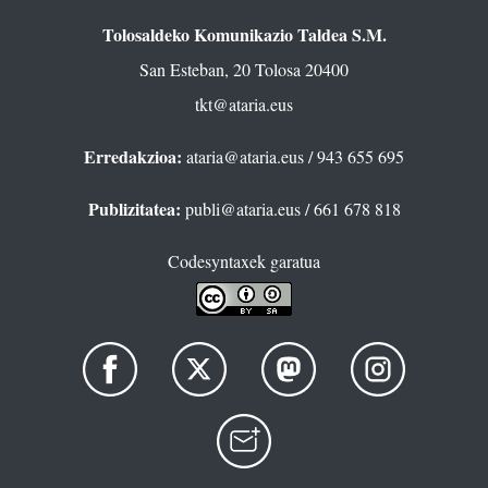
Tolosaldeko Komunikazio Taldea S.M.
San Esteban, 20 Tolosa 20400
tkt@ataria.eus
Erredakzioa:
ataria@ataria.eus
/ 943 655 695
Publizitatea:
publi@ataria.eus
/ 661 678 818
Codesyntaxek garatua