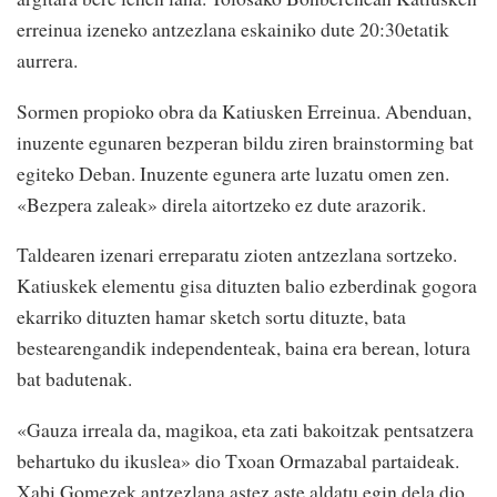
erreinua izeneko antzezlana eskainiko dute 20:30etatik
aurrera.
Sormen propioko obra da Katiusken Erreinua. Abenduan,
inuzente egunaren bezperan bildu ziren brainstorming bat
egiteko Deban. Inuzente egunera arte luzatu omen zen.
«Bezpera zaleak» direla aitortzeko ez dute arazorik.
Taldearen izenari erreparatu zioten antzezlana sortzeko.
Katiuskek elementu gisa dituzten balio ezberdinak gogora
ekarriko dituzten hamar sketch sortu dituzte, bata
bestearengandik independenteak, baina era berean, lotura
bat badutenak.
«Gauza irreala da, magikoa, eta zati bakoitzak pentsatzera
behartuko du ikuslea» dio Txoan Ormazabal partaideak.
Xabi Gomezek antzezlana astez aste aldatu egin dela dio.