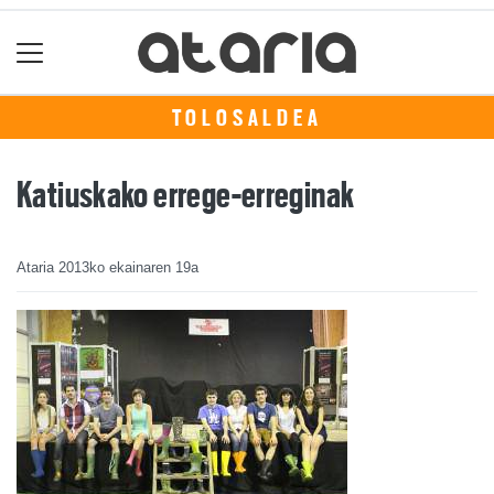
TOLOSALDEA
Katiuskako errege-erreginak
Ataria
2013ko ekainaren 19a