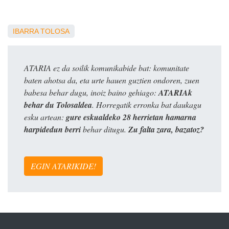
IBARRA
TOLOSA
ATARIA ez da soilik komunikabide bat: komunitate
baten ahotsa da, eta urte hauen guztien ondoren, zuen
babesa behar dugu, inoiz baino gehiago:
ATARIAk
behar du Tolosaldea
. Horregatik erronka bat daukagu
esku artean:
gure eskualdeko 28 herrietan hamarna
harpidedun berri
behar ditugu.
Zu falta zara, bazatoz?
EGIN ATARIKIDE!