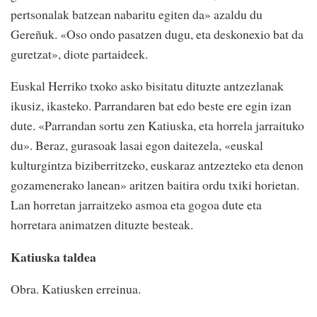
pertsonalak batzean nabaritu egiten da» azaldu du
Gereñuk. «Oso ondo pasatzen dugu, eta deskonexio bat da
guretzat», diote partaideek.
Euskal Herriko txoko asko bisitatu dituzte antzezlanak
ikusiz, ikasteko. Parrandaren bat edo beste ere egin izan
dute. «Parrandan sortu zen Katiuska, eta horrela jarraituko
du». Beraz, gurasoak lasai egon daitezela, «euskal
kulturgintza biziberritzeko, euskaraz antzezteko eta denon
gozamenerako lanean» aritzen baitira ordu txiki horietan.
Lan horretan jarraitzeko asmoa eta gogoa dute eta
horretara animatzen dituzte besteak.
Katiuska taldea
Obra.
Katiusken erreinua.