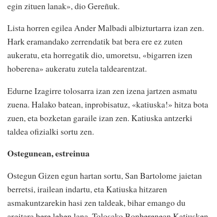
egin zituen lanak», dio Gereñuk.
Lista horren egilea Ander Malbadi albizturtarra izan zen.
Hark eramandako zerrendatik bat bera ere ez zuten
aukeratu, eta horregatik dio, umoretsu, «bigarren izen
hoberena» aukeratu zutela taldearentzat.
Edurne Izagirre tolosarra izan zen izena jartzen asmatu
zuena. Halako batean, inprobisatuz, «katiuska!» hitza bota
zuen, eta bozketan garaile izan zen. Katiuska antzerki
taldea ofizialki sortu zen.
Ostegunean, estreinua
Ostegun Gizen egun hartan sortu, San Bartolome jaietan
berretsi, irailean indartu, eta Katiuska hitzaren
asmakuntzarekin hasi zen taldeak, bihar emango du
argitara bere lehen lana. Tolosako Bonberenean Katiusken