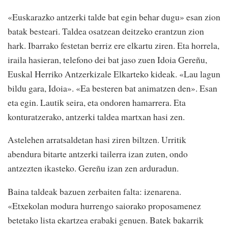
«Euskarazko antzerki talde bat egin behar dugu» esan zion
batak besteari. Taldea osatzean deitzeko erantzun zion
hark. Ibarrako festetan berriz ere elkartu ziren. Eta horrela,
iraila hasieran, telefono dei bat jaso zuen Idoia Gereñu,
Euskal Herriko Antzerkizale Elkarteko kideak. «Lau lagun
bildu gara, Idoia». «Ea besteren bat animatzen den». Esan
eta egin. Lautik seira, eta ondoren hamarrera. Eta
konturatzerako, antzerki taldea martxan hasi zen.
Astelehen arratsaldetan hasi ziren biltzen. Urritik
abendura bitarte antzerki tailerra izan zuten, ondo
antzezten ikasteko. Gereñu izan zen arduradun.
Baina taldeak bazuen zerbaiten falta: izenarena.
«Etxekolan modura hurrengo saiorako proposamenez
betetako lista ekartzea erabaki genuen. Batek bakarrik