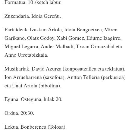
Formatua.
10 sketch labur.
Zuzendaria
. Idoia Gereñu.
Partaideak.
Izaskun Artola, Idoia Bengoetxea, Miren
Garikano, Olatz Godoy, Xabi Gomez, Edurne Izagirre,
Miguel Legarra, Ander Malbadi, Txoan Ormazabal eta
Anne Urretabizkaia.
Musikariak.
David Azurza (konposatzailea eta teklatua),
Ion Arruebarrena (saxofoia), Antton Telleria (perkusioa)
eta Unai Artola (bibolina).
Eguna
. Osteguna, hilak 20.
Ordua
. 20:30.
Lekua.
Bonberenea (Tolosa).