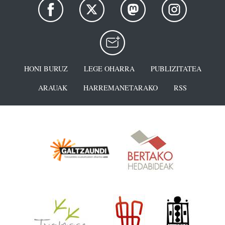
HONI BURUZ
LEGE OHARRA
PUBLIZITATEA
ARAUAK
HARREMANETARAKO
RSS