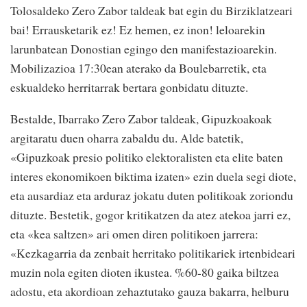
Tolosaldeko Zero Zabor taldeak bat egin du Birziklatzeari
bai! Errausketarik ez! Ez hemen, ez inon! leloarekin
larunbatean Donostian egingo den manifestazioarekin.
Mobilizazioa 17:30ean aterako da Boulebarretik, eta
eskualdeko herritarrak bertara gonbidatu dituzte.
Bestalde, Ibarrako Zero Zabor taldeak, Gipuzkoakoak
argitaratu duen oharra zabaldu du. Alde batetik,
«Gipuzkoak presio politiko elektoralisten eta elite baten
interes ekonomikoen biktima izaten» ezin duela segi diote,
eta ausardiaz eta arduraz jokatu duten politikoak zoriondu
dituzte. Bestetik, gogor kritikatzen da atez atekoa jarri ez,
eta «kea saltzen» ari omen diren politikoen jarrera:
«Kezkagarria da zenbait herritako politikariek irtenbideari
muzin nola egiten dioten ikustea. %60-80 gaika biltzea
adostu, eta akordioan zehaztutako gauza bakarra, helburu