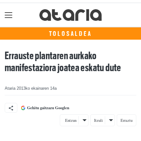
TOLOSALDEA
Errauste plantaren aurkako
manifestaziora joatea eskatu dute
Ataria
2013ko ekainaren 14a
Gehitu gaitzazu Googlen
Entzun
Itzuli
Erraztu