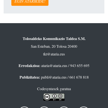
EGIN ATARIKIDE!
Tolosaldeko Komunikazio Taldea S.M.
San Esteban, 20 Tolosa 20400
tkt@ataria.eus
Erredakzioa:
ataria@ataria.eus
/ 943 655 695
Publizitatea:
publi@ataria.eus
/ 661 678 818
Codesyntaxek garatua