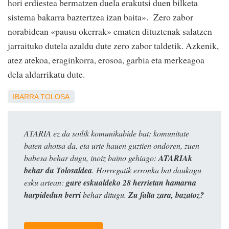
hori erdiestea bermatzen duela erakutsi duen bilketa
sistema bakarra baztertzea izan baita». Zero zabor
norabidean «pausu okerrak» ematen dituztenak salatzen
jarraituko dutela azaldu dute zero zabor taldetik. Azkenik,
atez atekoa, eraginkorra, erosoa, garbia eta merkeagoa
dela aldarrikatu dute.
IBARRA
TOLOSA
ATARIA ez da soilik komunikabide bat: komunitate
baten ahotsa da, eta urte hauen guztien ondoren, zuen
babesa behar dugu, inoiz baino gehiago:
ATARIAk
behar du Tolosaldea
. Horregatik erronka bat daukagu
esku artean:
gure eskualdeko 28 herrietan hamarna
harpidedun berri
behar ditugu.
Zu falta zara, bazatoz?