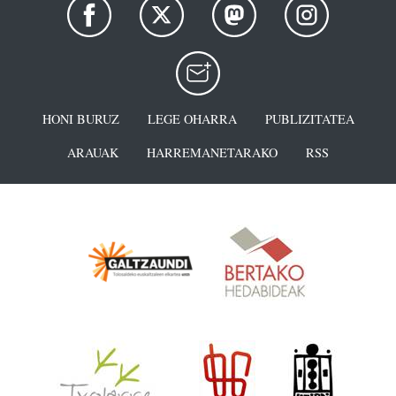
HONI BURUZ
LEGE OHARRA
PUBLIZITATEA
ARAUAK
HARREMANETARAKO
RSS