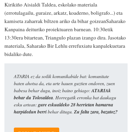
Kirikiño Aisialdi Taldea, eskolako materiala
(errotulagailu, guraize, arkatz, koaderno, boligrafo...) eta
kamiseta zaharrak biltzen ariko da bihar goizeanSaharako
Kanpaina deituriko proiektuaren barnean. 10:30etik
13:30era bitartean, Triangulo plazan izango dira. Jasotako
materiala, Saharako Bir Lehlu errefuxiatu kanpalekuetara
bidaliko dute.
ATARIA ez da soilik komunikabide bat: komunitate
baten ahotsa da, eta urte hauen guztien ondoren, zuen
babesa behar dugu, inoiz baino gehiago:
ATARIAk
behar du Tolosaldea
. Horregatik erronka bat daukagu
esku artean:
gure eskualdeko 28 herrietan hamarna
harpidedun berri
behar ditugu.
Zu falta zara, bazatoz?