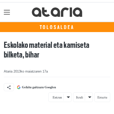
TOLOSALDEA
Eskolako material eta kamiseta
bilketa, bihar
Ataria
2013ko maiatzaren 17a
Gehitu gaitzazu Googlen
Entzun
Itzuli
Erraztu