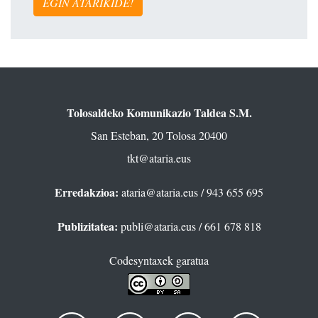
EGIN ATARIKIDE!
Tolosaldeko Komunikazio Taldea S.M.
San Esteban, 20 Tolosa 20400
tkt@ataria.eus
Erredakzioa:
ataria@ataria.eus
/ 943 655 695
Publizitatea:
publi@ataria.eus
/ 661 678 818
Codesyntaxek garatua