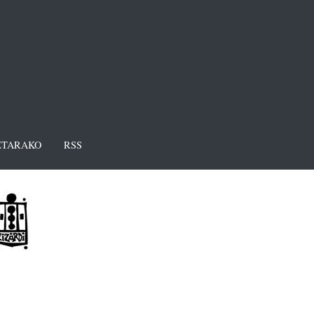
TARAKO
RSS