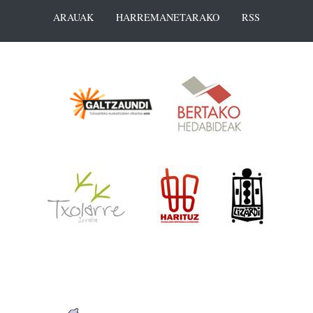
ARAUAK
HARREMANETARAKO
RSS