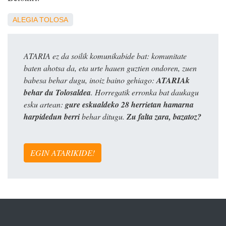
ALEGIA
TOLOSA
ATARIA ez da soilik komunikabide bat: komunitate
baten ahotsa da, eta urte hauen guztien ondoren, zuen
babesa behar dugu, inoiz baino gehiago:
ATARIAk
behar du Tolosaldea
. Horregatik erronka bat daukagu
esku artean:
gure eskualdeko 28 herrietan hamarna
harpidedun berri
behar ditugu.
Zu falta zara, bazatoz?
EGIN ATARIKIDE!