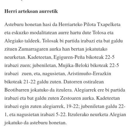
Herri artekoan aurretik
Asteburu honetan hasi da Herriarteko Pilota Txapelketa
eta eskuzko modalitatean aurre hartu dute Tolosa eta
Alegiako taldeek. Tolosak bi partida irabazi eta bat galdu
zituen Zumarragaren aurka han bertan jokatutako
neurketan. Kadeteetan, Egiguren-Peña bikoteak 22-5
irabazi zuen; jubeniletan, Mujika-Beloki bikoteak 22-5
irabazi zuen, eta, nagusietan, Aristimuño-Errazkin
bikoteak 21-22 galdu zuten. Datorren ostiralean
Beotibarren jokatuko da itzulera. Alegiarrek ere bi partida
irabazi eta bat galdu zuten Zestoaren aurka. Kadeteetan
irabazi egin zuten alegiarrek, 19-22; jubeniletan galdu 22-
1, eta nagusietan irabazi 5-22. Itzulerako neurketa Alegian
jokatuko da asteburu honetan.