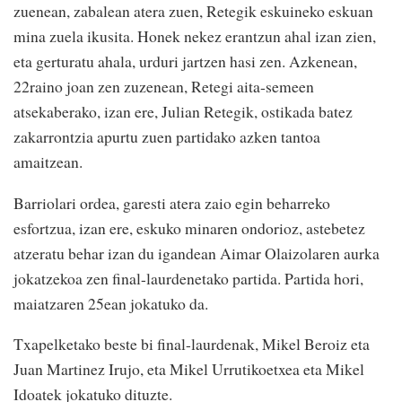
zuenean, zabalean atera zuen, Retegik eskuineko eskuan
mina zuela ikusita. Honek nekez erantzun ahal izan zien,
eta gerturatu ahala, urduri jartzen hasi zen. Azkenean,
22raino joan zen zuzenean, Retegi aita-semeen
atsekaberako, izan ere, Julian Retegik, ostikada batez
zakarrontzia apurtu zuen partidako azken tantoa
amaitzean.
Barriolari ordea, garesti atera zaio egin beharreko
esfortzua, izan ere, eskuko minaren ondorioz, astebetez
atzeratu behar izan du igandean Aimar Olaizolaren aurka
jokatzekoa zen final-laurdenetako partida. Partida hori,
maiatzaren 25ean jokatuko da.
Txapelketako beste bi final-laurdenak, Mikel Beroiz eta
Juan Martinez Irujo, eta Mikel Urrutikoetxea eta Mikel
Idoatek jokatuko dituzte.