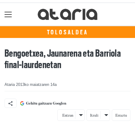
TOLOSALDEA
Bengoetxea, Jaunarena eta Barriola
final-laurdenetan
Ataria
2013ko maiatzaren 14a
Gehitu gaitzazu Googlen
Entzun
Itzuli
Erraztu