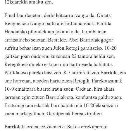
12koarekin amaitu zen.
Final-laurdenetan, derbi leitzarra izango da, Oinatz
Bengoetxea izango baitu arerio Jaunarenak. Partida
Hendaiako pilotalekuan jokatuko da, larunbatean
arratsaldeko seietan. Bestalde, Abel Barriolak gogor
sufritu behar izan zuen Julen Retegi garaitzeko. 10-20
galtzen joan ondoren, zuzenean 22 tantora heldu zen,
Retegik eskuineko eskuan min hartu zuela baliatuta.
Partida oso pareko hasi zen. 8-7 aurreratu zen Barriola, eta
une horretan, atseden hartu zuen Retegik. Parekotasunak
10-9 emaitzara bitarte iraun zuen. Orduan, hiru akats
jarraian egin zituen Barriolak eta, konfiantza galdu zuen.
Eratsungo aurrelariak hori baliatu eta 10-20ekoa ezarri
zuen markagailuan. Garaipenak berea zirudien.
Barriolak, ordea, ez zuen etsi. Sakea errekuperatu