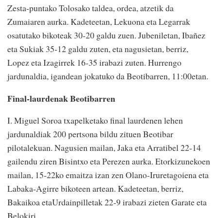
Zesta-puntako Tolosako taldea, ordea, atzetik da
Zumaiaren aurka. Kadeteetan, Lekuona eta Legarrak
osatutako bikoteak 30-20 galdu zuen. Jubeniletan, Ibañez
eta Sukiak 35-12 galdu zuten, eta nagusietan, berriz,
Lopez eta Izagirrek 16-35 irabazi zuten. Hurrengo
jardunaldia, igandean jokatuko da Beotibarren, 11:00etan.
Final-laurdenak Beotibarren
I. Miguel Soroa txapelketako final laurdenen lehen
jardunaldiak 200 pertsona bildu zituen Beotibar
pilotalekuan. Nagusien mailan, Jaka eta Arratibel 22-14
gailendu ziren Bisintxo eta Perezen aurka. Etorkizunekoen
mailan, 15-22ko emaitza izan zen Olano-Iruretagoiena eta
Labaka-Agirre bikoteen artean. Kadeteetan, berriz,
Bakaikoa etaUrdainpilletak 22-9 irabazi zieten Garate eta
Belokiri.