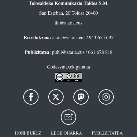
Tolosaldeko Komunikazio Taldea S.M.
San Esteban, 20 Tolosa 20400
tkt@ataria.eus
Erredakzioa:
ataria@ataria.eus
/ 943 655 695
Publizitatea:
publi@ataria.eus
/ 661 678 818
Codesyntaxek garatua
HONI BURUZ
LEGE OHARRA
PUBLIZITATEA