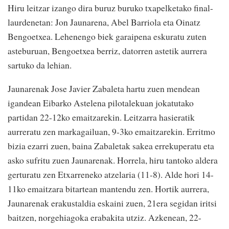
Hiru leitzar izango dira buruz buruko txapelketako final-
laurdenetan: Jon Jaunarena, Abel Barriola eta Oinatz
Bengoetxea. Lehenengo biek garaipena eskuratu zuten
asteburuan, Bengoetxea berriz, datorren astetik aurrera
sartuko da lehian.
Jaunarenak Jose Javier Zabaleta hartu zuen mendean
igandean Eibarko Astelena pilotalekuan jokatutako
partidan 22-12ko emaitzarekin. Leitzarra hasieratik
aurreratu zen markagailuan, 9-3ko emaitzarekin. Erritmo
bizia ezarri zuen, baina Zabaletak sakea errekuperatu eta
asko sufritu zuen Jaunarenak. Horrela, hiru tantoko aldera
gerturatu zen Etxarreneko atzelaria (11-8). Alde hori 14-
11ko emaitzara bitartean mantendu zen. Hortik aurrera,
Jaunarenak erakustaldia eskaini zuen, 21era segidan iritsi
baitzen, norgehiagoka erabakita utziz. Azkenean, 22-