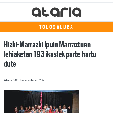
TOLOSALDEA
Hizki-Marrazki Ipuin Marraztuen
lehiaketan 193 ikaslek parte hartu
dute
Ataria
2013ko apirilaren 23a