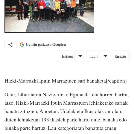
Gehitu gaitzazu Googlen
Entzun
Itzuli
Erraztu
Hizki-Marrazki Ipuin Marraztuen sari banaketa[/caption]
Gaur, Liburuaren Nazioarteko Eguna da. eta horren harira,
atzo, Hizki-Marrazki Ipuin Marraztuen lehiaketako sariak
banatu zituzten, Anoetan. Udalak eta Ikastolak antolatu
duten lehiaketan 193 ikaslek parte hartu dute, banaka edo
binaka parte hartuz. Lau kategoriatan banatuta eman