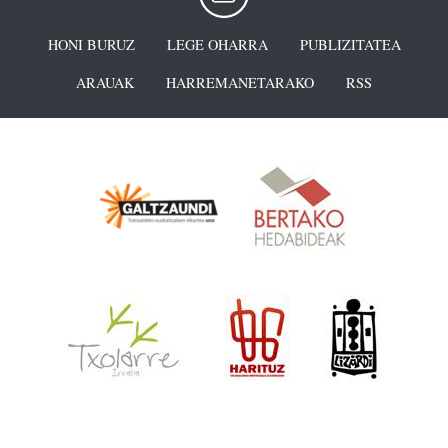
HONI BURUZ
LEGE OHARRA
PUBLIZITATEA
ARAUAK
HARREMANETARAKO
RSS