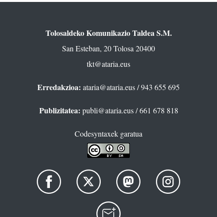
Tolosaldeko Komunikazio Taldea S.M.
San Esteban, 20 Tolosa 20400
tkt@ataria.eus
Erredakzioa:
ataria@ataria.eus
/ 943 655 695
Publizitatea:
publi@ataria.eus
/ 661 678 818
Codesyntaxek garatua