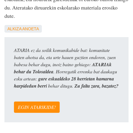
du. Ateratako diruarekin eskolarako materiala erosiko
dute.
ALKIZA
ANOETA
ATARIA ez da soilik komunikabide bat: komunitate
baten ahotsa da, eta urte hauen guztien ondoren, zuen
babesa behar dugu, inoiz baino gehiago:
ATARIAk
behar du Tolosaldea
. Horregatik erronka bat daukagu
esku artean:
gure eskualdeko 28 herrietan hamarna
harpidedun berri
behar ditugu.
Zu falta zara, bazatoz?
EGIN ATARIKIDE!