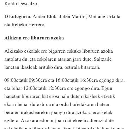
Koldo Descalzo.
D kategoria.
Ander Elola-Julen Martin; Maitane Urkola
eta Rebeka Herrero.
Alkizan ere liburuen azoka
Alkizako eskolak ere bigarren eskuko liburuen azoka
antolatu du, eta eskolaren atarian jarri dute. Saltzaile
lanetan ikasleak arituko dira, ostirala bitartean.
09:00etatik 09:30era eta 16:00etatik 16:30era egongo dira,
eta bihar 12:00etatik 12:30era ere egongo dira. Egun
hauetan libururen bat erosi nahi duten ikasleek etxetik
ekarri behar dute dirua eta ordu horietakoren batean
beraien irakaslearekin joango dira azokara erosketak
egitera. Azokara edonor joan daitekeela adierazi dute
eskolatik, eta libururik garestienak bi euroko balioa izango