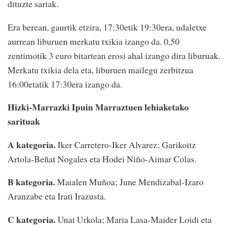
dituzte sariak.
Era berean, gaurtik etzira, 17:30etik 19:30era, udaletxe
aurrean liburuen merkatu txikia izango da. 0,50
zentimotik 3 euro bitartean erosi ahal izango dira liburuak.
Merkatu txikia dela eta, liburuen mailegu zerbitzua
16:00etatik 17:30era izango da.
Hizki-Marrazki Ipuin Marraztuen lehiaketako
sarituak
A kategoria.
Iker Carretero-Iker Alvarez; Garikoitz
Artola-Beñat Nogales eta Hodei Niño-Aimar Colas.
B kategoria.
Maialen Muñoa; June Mendizabal-Izaro
Aranzabe eta Irati Irazusta.
C kategoria.
Unai Urkola; Maria Lasa-Maider Loidi eta