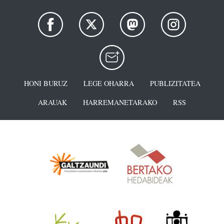
HONI BURUZ
LEGE OHARRA
PUBLIZITATEA
ARAUAK
HARREMANETARAKO
RSS