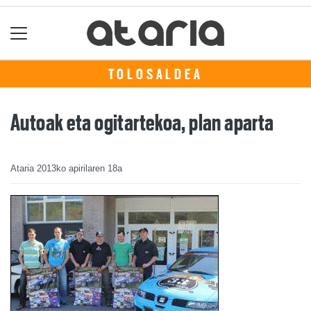
TOLOSALDEA
Autoak eta ogitartekoa, plan aparta
Ataria
2013ko apirilaren 18a