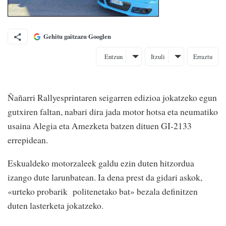
Gehitu gaitzazu Googlen
Entzun
Itzuli
Erraztu
Ñañarri Rallyesprintaren seigarren edizioa jokatzeko egun
gutxiren faltan, nabari dira jada motor hotsa eta neumatiko
usaina Alegia eta Amezketa batzen dituen GI-2133
errepidean.
Eskualdeko motorzaleek galdu ezin duten hitzordua
izango dute larunbatean. Ia dena prest da gidari askok,
«urteko probarik politenetako bat» bezala definitzen
duten lasterketa jokatzeko.