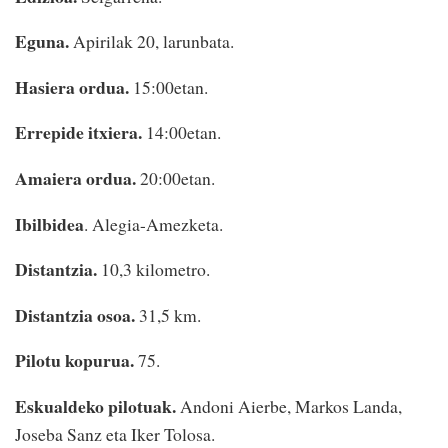
Eguna.
Apirilak 20, larunbata.
Hasiera ordua.
15:00etan.
Errepide itxiera.
14:00etan.
Amaiera ordua.
20:00etan.
Ibilbidea
. Alegia-Amezketa.
Distantzia.
10,3 kilometro.
Distantzia osoa.
31,5 km.
Pilotu kopurua.
75.
Eskualdeko pilotuak.
Andoni Aierbe, Markos Landa,
Joseba Sanz eta Iker Tolosa.