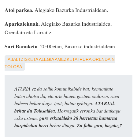
Atoi parkea.
Alegiako Bazurka Industrialdean.
Aparkalekuak.
Alegiako Bazurka Industrialdea,
Orendain eta Larraitz
Sari Banaketa
. 20:00etan, Bazurka industrialdean.
ABALTZISKETA
ALEGIA
AMEZKETA
IRURA
ORENDAIN
TOLOSA
ATARIA ez da soilik komunikabide bat: komunitate
baten ahotsa da, eta urte hauen guztien ondoren, zuen
babesa behar dugu, inoiz baino gehiago:
ATARIAk
behar du Tolosaldea
. Horregatik erronka bat daukagu
esku artean:
gure eskualdeko 28 herrietan hamarna
harpidedun berri
behar ditugu.
Zu falta zara, bazatoz?