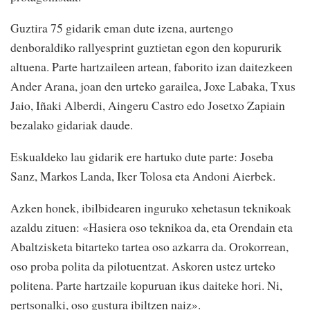
Guztira 75 gidarik eman dute izena, aurtengo
denboraldiko rallyesprint guztietan egon den kopururik
altuena. Parte hartzaileen artean, faborito izan daitezkeen
Ander Arana, joan den urteko garailea, Joxe Labaka, Txus
Jaio, Iñaki Alberdi, Aingeru Castro edo Josetxo Zapiain
bezalako gidariak daude.
Eskualdeko lau gidarik ere hartuko dute parte: Joseba
Sanz, Markos Landa, Iker Tolosa eta Andoni Aierbek.
Azken honek, ibilbidearen inguruko xehetasun teknikoak
azaldu zituen: «Hasiera oso teknikoa da, eta Orendain eta
Abaltzisketa bitarteko tartea oso azkarra da. Orokorrean,
oso proba polita da pilotuentzat. Askoren ustez urteko
politena. Parte hartzaile kopuruan ikus daiteke hori. Ni,
pertsonalki, oso gustura ibiltzen naiz».