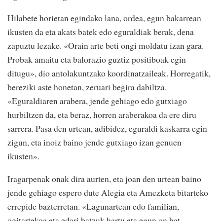
Hilabete horietan egindako lana, ordea, egun bakarrean
ikusten da eta akats batek edo eguraldiak berak, dena
zapuztu lezake. «Orain arte beti ongi moldatu izan gara.
Probak amaitu eta balorazio guztiz positiboak egin
ditugu», dio antolakuntzako koordinatzaileak. Horregatik,
bereziki aste honetan, zeruari begira dabiltza.
«Eguraldiaren arabera, jende gehiago edo gutxiago
hurbiltzen da, eta beraz, horren araberakoa da ere diru
sarrera. Pasa den urtean, adibidez, eguraldi kaskarra egin
zigun, eta inoiz baino jende gutxiago izan genuen
ikusten».
Iragarpenak onak dira aurten, eta joan den urtean baino
jende gehiago espero dute Alegia eta Amezketa bitarteko
errepide bazterretan. «Lagunartean edo familian,
ogitartekoa eta edari batzuk hartu eta egun on bat