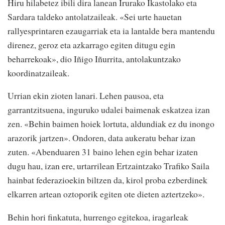
Hiru hilabetez ibili dira lanean Irurako Ikastolako eta
Sardara taldeko antolatzaileak. «Sei urte hauetan
rallyesprintaren ezaugarriak eta ia lantalde bera mantendu
direnez, geroz eta azkarrago egiten ditugu egin
beharrekoak», dio Iñigo Iñurrita, antolakuntzako
koordinatzaileak.
Urrian ekin zioten lanari. Lehen pausoa, eta
garrantzitsuena, inguruko udalei baimenak eskatzea izan
zen. «Behin baimen hoiek lortuta, aldundiak ez du inongo
arazorik jartzen». Ondoren, data aukeratu behar izan
zuten. «Abenduaren 31 baino lehen egin behar izaten
dugu hau, izan ere, urtarrilean Ertzaintzako Trafiko Saila
hainbat federazioekin biltzen da, kirol proba ezberdinek
elkarren artean oztoporik egiten ote dieten aztertzeko».
Behin hori finkatuta, hurrengo egitekoa, iragarleak