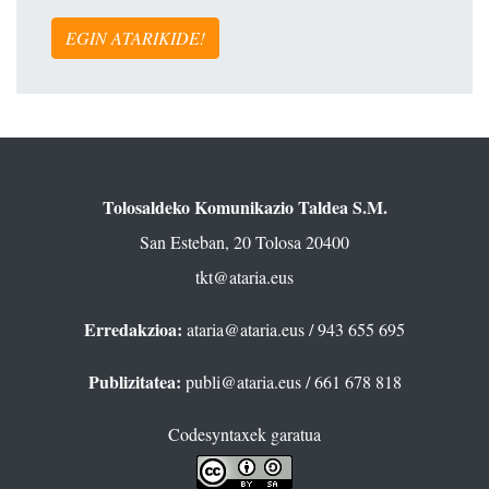
EGIN ATARIKIDE!
Tolosaldeko Komunikazio Taldea S.M.
San Esteban, 20 Tolosa 20400
tkt@ataria.eus
Erredakzioa:
ataria@ataria.eus
/ 943 655 695
Publizitatea:
publi@ataria.eus
/ 661 678 818
Codesyntaxek garatua