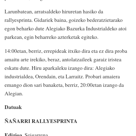
Larunbatean, arratsaldeko hiruretan hasiko da
rallyesprinta. Gidariek baina, goizeko bederatzietarako
egon beharko dute Alegiako Bazurka Industrialdeko atoi
parkean, egin beharreko azterketak egiteko.
14:00etan, berriz, errepideak itxiko dira eta ez dira proba
amaitu arte irekiko, beraz, antolatzaileek garaiz iristea
eskatu dute. Hiru aparkaleku izango dira: Alegiako
industrialdea, Orendain, eta Larraitz. Probari amaiera
emango dion sari banaketa, berriz, 20:00etan izango da
Alegian.
Datuak
ÑAÑARRI RALLYESPRINTA
Edizioa.
Seigarrena.