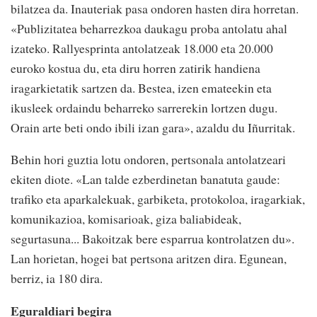
bilatzea da. Inauteriak pasa ondoren hasten dira horretan.
«Publizitatea beharrezkoa daukagu proba antolatu ahal
izateko. Rallyesprinta antolatzeak 18.000 eta 20.000
euroko kostua du, eta diru horren zatirik handiena
iragarkietatik sartzen da. Bestea, izen emateekin eta
ikusleek ordaindu beharreko sarrerekin lortzen dugu.
Orain arte beti ondo ibili izan gara», azaldu du Iñurritak.
Behin hori guztia lotu ondoren, pertsonala antolatzeari
ekiten diote. «Lan talde ezberdinetan banatuta gaude:
trafiko eta aparkalekuak, garbiketa, protokoloa, iragarkiak,
komunikazioa, komisarioak, giza baliabideak,
segurtasuna... Bakoitzak bere esparrua kontrolatzen du».
Lan horietan, hogei bat pertsona aritzen dira. Egunean,
berriz, ia 180 dira.
Eguraldiari begira