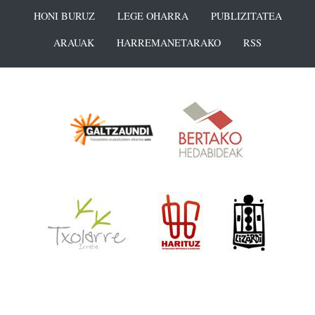
HONI BURUZ
LEGE OHARRA
PUBLIZITATEA
ARAUAK
HARREMANETARAKO
RSS