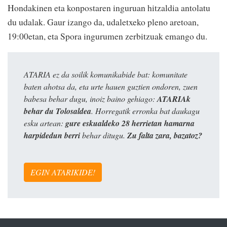
Hondakinen eta konpostaren inguruan hitzaldia antolatu
du udalak. Gaur izango da, udaletxeko pleno aretoan,
19:00etan, eta Spora ingurumen zerbitzuak emango du.
ATARIA ez da soilik komunikabide bat: komunitate
baten ahotsa da, eta urte hauen guztien ondoren, zuen
babesa behar dugu, inoiz baino gehiago:
ATARIAk
behar du Tolosaldea
. Horregatik erronka bat daukagu
esku artean:
gure eskualdeko 28 herrietan hamarna
harpidedun berri
behar ditugu.
Zu falta zara, bazatoz?
EGIN ATARIKIDE!