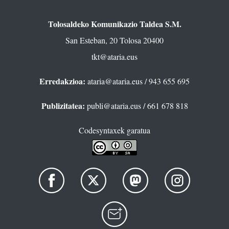
Tolosaldeko Komunikazio Taldea S.M.
San Esteban, 20 Tolosa 20400
tkt@ataria.eus
Erredakzioa:
ataria@ataria.eus
/ 943 655 695
Publizitatea:
publi@ataria.eus
/ 661 678 818
Codesyntaxek garatua