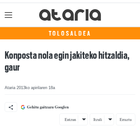
TOLOSALDEA
Konposta nola egin jakiteko hitzaldia,
gaur
Ataria
2013ko apirilaren 18a
Gehitu gaitzazu Googlen
Entzun
Itzuli
Erraztu