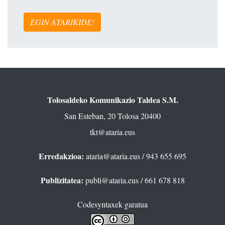
EGIN ATARIKIDE!
Tolosaldeko Komunikazio Taldea S.M.
San Esteban, 20 Tolosa 20400
tkt@ataria.eus
Erredakzioa:
ataria@ataria.eus
/ 943 655 695
Publizitatea:
publi@ataria.eus
/ 661 678 818
Codesyntaxek garatua