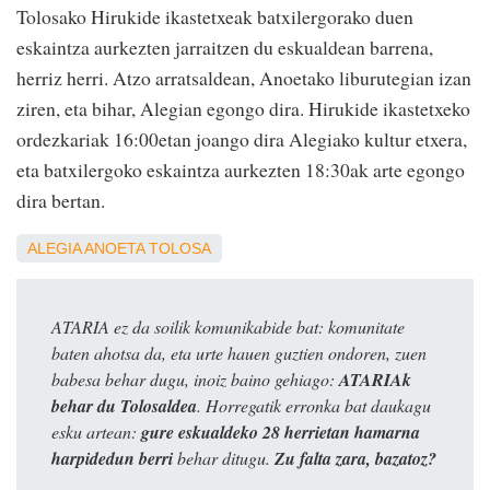
Tolosako Hirukide ikastetxeak batxilergorako duen
eskaintza aurkezten jarraitzen du eskualdean barrena,
herriz herri. Atzo arratsaldean, Anoetako liburutegian izan
ziren, eta bihar, Alegian egongo dira. Hirukide ikastetxeko
ordezkariak 16:00etan joango dira Alegiako kultur etxera,
eta batxilergoko eskaintza aurkezten 18:30ak arte egongo
dira bertan.
ALEGIA
ANOETA
TOLOSA
ATARIA ez da soilik komunikabide bat: komunitate
baten ahotsa da, eta urte hauen guztien ondoren, zuen
babesa behar dugu, inoiz baino gehiago:
ATARIAk
behar du Tolosaldea
. Horregatik erronka bat daukagu
esku artean:
gure eskualdeko 28 herrietan hamarna
harpidedun berri
behar ditugu.
Zu falta zara, bazatoz?