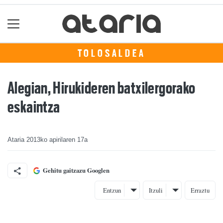
TOLOSALDEA
Alegian, Hirukideren batxilergorako
eskaintza
Ataria
2013ko apirilaren 17a
Gehitu gaitzazu Googlen
Entzun
Itzuli
Erraztu