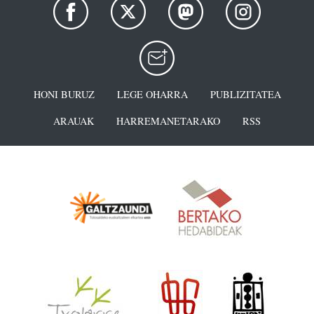
HONI BURUZ
LEGE OHARRA
PUBLIZITATEA
ARAUAK
HARREMANETARAKO
RSS