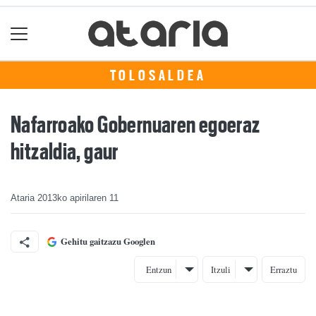
TOLOSALDEA
Nafarroako Gobernuaren egoeraz
hitzaldia, gaur
Ataria
2013ko apirilaren 11
Gehitu gaitzazu Googlen
Entzun
Itzuli
Erraztu