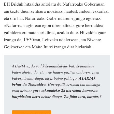
EH Bilduk hitzaldia antolatu du Nafarroako Gobernuan
aurkeztu duen zentsura mozioaz, hauteskundeen eskariaz,
eta oro har, Nafarroako Gobernuaren egungo egoeraz.
«Nafarroan agintean egon diren eliteak gure herrialdea
galbidera eramaten ari dira», azaldu dute. Hitzaldia gaur
izango da, 19:30ean, Leitzako udaletxean, eta Bixente
Goikoetxea eta Maite Iturri izango dira hizlariak.
ATARIA ez da soilik komunikabide bat: komunitate
baten ahotsa da, eta urte hauen guztien ondoren, zuen
babesa behar dugu, inoiz baino gehiago:
ATARIAk
behar du Tolosaldea
. Horregatik erronka bat daukagu
esku artean:
gure eskualdeko 28 herrietan hamarna
harpidedun berri
behar ditugu.
Zu falta zara, bazatoz?