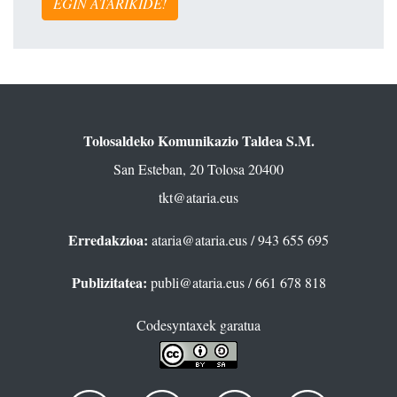
EGIN ATARIKIDE!
Tolosaldeko Komunikazio Taldea S.M.
San Esteban, 20 Tolosa 20400
tkt@ataria.eus
Erredakzioa:
ataria@ataria.eus
/ 943 655 695
Publizitatea:
publi@ataria.eus
/ 661 678 818
Codesyntaxek garatua