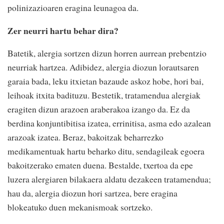
polinizazioaren eragina leunagoa da.
Zer neurri hartu behar dira?
Batetik, alergia sortzen dizun horren aurrean prebentzio
neurriak hartzea. Adibidez, alergia diozun lorautsaren
garaia bada, leku itxietan bazaude askoz hobe, hori bai,
leihoak itxita badituzu. Bestetik, tratamendua alergiak
eragiten dizun arazoen araberakoa izango da. Ez da
berdina konjuntibitisa izatea, errinitisa, asma edo azalean
arazoak izatea. Beraz, bakoitzak beharrezko
medikamentuak hartu beharko ditu, sendagileak egoera
bakoitzerako ematen duena. Bestalde, txertoa da epe
luzera alergiaren bilakaera aldatu dezakeen tratamendua;
hau da, alergia diozun hori sartzea, bere eragina
blokeatuko duen mekanismoak sortzeko.