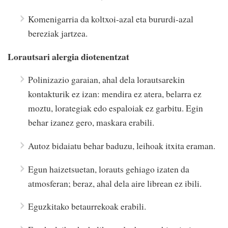
Komenigarria da koltxoi-azal eta bururdi-azal
bereziak jartzea.
Lorautsari alergia diotenentzat
Polinizazio garaian, ahal dela lorautsarekin
kontakturik ez izan: mendira ez atera, belarra ez
moztu, lorategiak edo espaloiak ez garbitu. Egin
behar izanez gero, maskara erabili.
Autoz bidaiatu behar baduzu, leihoak itxita eraman.
Egun haizetsuetan, lorauts gehiago izaten da
atmosferan; beraz, ahal dela aire librean ez ibili.
Eguzkitako betaurrekoak erabili.