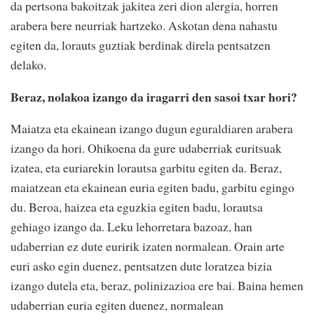
da pertsona bakoitzak jakitea zeri dion alergia, horren
arabera bere neurriak hartzeko. Askotan dena nahastu
egiten da, lorauts guztiak berdinak direla pentsatzen
delako.
Beraz, nolakoa izango da iragarri den sasoi txar hori?
Maiatza eta ekainean izango dugun eguraldiaren arabera
izango da hori. Ohikoena da gure udaberriak euritsuak
izatea, eta euriarekin lorautsa garbitu egiten da. Beraz,
maiatzean eta ekainean euria egiten badu, garbitu egingo
du. Beroa, haizea eta eguzkia egiten badu, lorautsa
gehiago izango da. Leku lehorretara bazoaz, han
udaberrian ez dute euririk izaten normalean. Orain arte
euri asko egin duenez, pentsatzen dute loratzea bizia
izango dutela eta, beraz, polinizazioa ere bai. Baina hemen
udaberrian euria egiten duenez, normalean