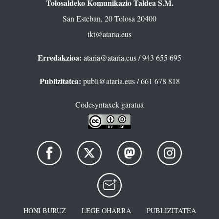
Tolosaldeko Komunikazio Taldea S.M.
San Esteban, 20 Tolosa 20400
tkt@ataria.eus
Erredakzioa:
ataria@ataria.eus
/ 943 655 695
Publizitatea:
publi@ataria.eus
/ 661 678 818
Codesyntaxek garatua
HONI BURUZ
LEGE OHARRA
PUBLIZITATEA