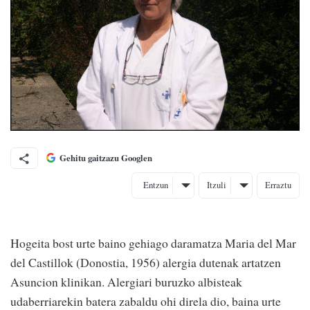
Gehitu gaitzazu Googlen
Entzun
Itzuli
Erraztu
Hogeita bost urte baino gehiago daramatza Maria del Mar
del Castillok (Donostia, 1956) alergia dutenak artatzen
Asuncion klinikan. Alergiari buruzko albisteak
udaberriarekin batera zabaldu ohi direla dio, baina urte