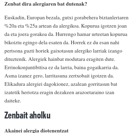
Zenbat dira alergiaren bat dutenak?
Euskadin, Europan bezala, gutxi gorabehera biztanleriaren
%20a eta %25a artean da alergikoa. Kopurua igotzen joan
da eta joera gorakoa da. Hurrengo hamar urteetan kopurua
bikoiztu egingo dela esaten da. Horrek ez du esan nahi
pertsona guzti horiek gaixotasun alergiko larriak izango
dituztenik. Alergiek hainbat modutara eragiten dute.
Errinokonjuntibitisa ez da larria, baina gogaikarria da.
Asma izanez gero, larritasuna zertxobait igotzen da.
Elikadura alergiei dagokionez, azalean gorritasun bat
izatetik heriotza eragin dezakeen arazoetaraino izan
daiteke.
Zenbait aholku
Akainei alergia diotenentzat