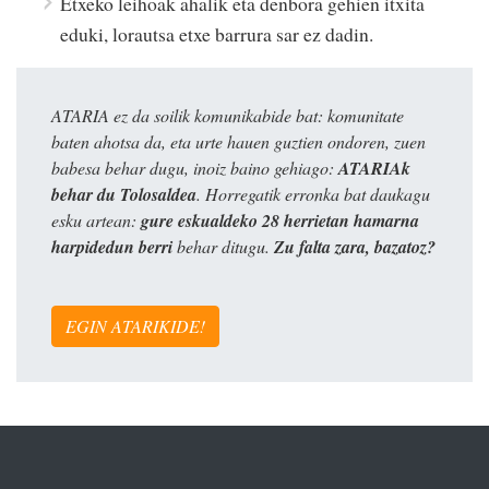
Etxeko leihoak ahalik eta denbora gehien itxita
eduki, lorautsa etxe barrura sar ez dadin.
ATARIA ez da soilik komunikabide bat: komunitate
baten ahotsa da, eta urte hauen guztien ondoren, zuen
babesa behar dugu, inoiz baino gehiago:
ATARIAk
behar du Tolosaldea
. Horregatik erronka bat daukagu
esku artean:
gure eskualdeko 28 herrietan hamarna
harpidedun berri
behar ditugu.
Zu falta zara, bazatoz?
EGIN ATARIKIDE!