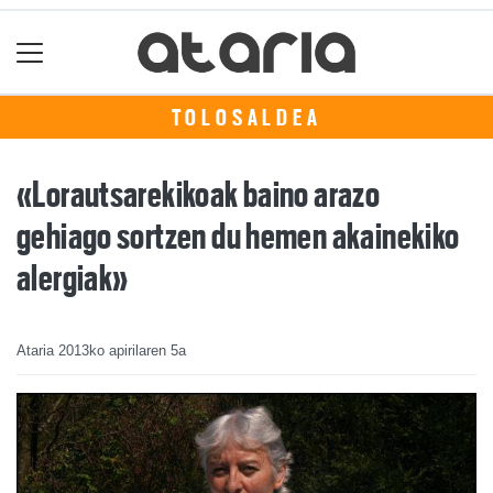
TOLOSALDEA
«Lorautsarekikoak baino arazo
gehiago sortzen du hemen akainekiko
alergiak»
Ataria
2013ko apirilaren 5a