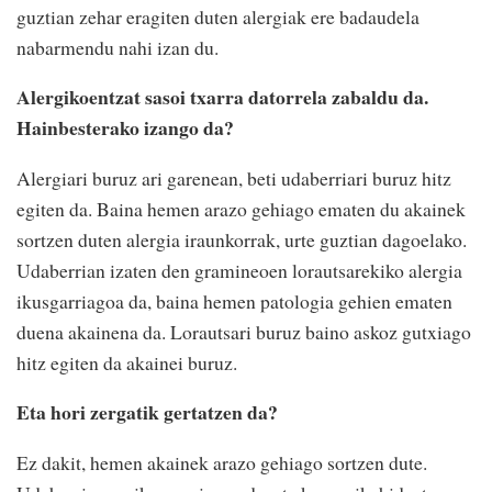
guztian zehar eragiten duten alergiak ere badaudela
nabarmendu nahi izan du.
Alergikoentzat sasoi txarra datorrela zabaldu da.
Hainbesterako izango da?
Alergiari buruz ari garenean, beti udaberriari buruz hitz
egiten da. Baina hemen arazo gehiago ematen du akainek
sortzen duten alergia iraunkorrak, urte guztian dagoelako.
Udaberrian izaten den gramineoen lorautsarekiko alergia
ikusgarriagoa da, baina hemen patologia gehien ematen
duena akainena da. Lorautsari buruz baino askoz gutxiago
hitz egiten da akainei buruz.
Eta hori zergatik gertatzen da?
Ez dakit, hemen akainek arazo gehiago sortzen dute.