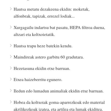
Hautsa metatu dezakeena ekidin: moketak,
alfonbrak, tapizak, errezel lodiak...
Xurgagailu indartsu bat pasatu, HEPA filtroa duena,
altzari eta koltxoietatik.
Hautsa trapu heze batekin kendu.
Maindireak astero garbitu 60 gradutara.
Hezetasuna ekidin etxe barruan.
Etxea haizeberritu egunero.
Iledun edo lumadun animaliak ekidin etxe barruan.
Hobea da koltxoiak goma-aparrezkoak edo material
akrilikozkoak izatea, eta artilea eta lumak ekiditea.