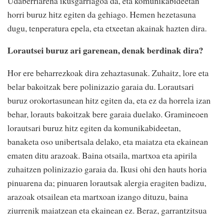
Udaberriarena ikusgarriagoa da, eta komunikabideetan
horri buruz hitz egiten da gehiago. Hemen hezetasuna
dugu, tenperatura epela, eta etxeetan akainak hazten dira.
Lorautsei buruz ari garenean, denak berdinak dira?
Hor ere beharrezkoak dira zehaztasunak. Zuhaitz, lore eta
belar bakoitzak bere polinizazio garaia du. Lorautsari
buruz orokortasunean hitz egiten da, eta ez da horrela izan
behar, lorauts bakoitzak bere garaia duelako. Gramineoen
lorautsari buruz hitz egiten da komunikabideetan,
banaketa oso unibertsala delako, eta maiatza eta ekainean
ematen ditu arazoak. Baina otsaila, martxoa eta apirila
zuhaitzen polinizazio garaia da. Ikusi ohi den hauts horia
pinuarena da; pinuaren lorautsak alergia eragiten badizu,
arazoak otsailean eta martxoan izango dituzu, baina
ziurrenik maiatzean eta ekainean ez. Beraz, garrantzitsua