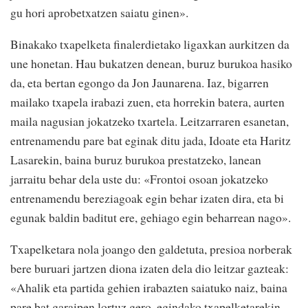
gu hori aprobetxatzen saiatu ginen».
Binakako txapelketa finalerdietako ligaxkan aurkitzen da
une honetan. Hau bukatzen denean, buruz burukoa hasiko
da, eta bertan egongo da Jon Jaunarena. Iaz, bigarren
mailako txapela irabazi zuen, eta horrekin batera, aurten
maila nagusian jokatzeko txartela. Leitzarraren esanetan,
entrenamendu pare bat eginak ditu jada, Idoate eta Haritz
Lasarekin, baina buruz burukoa prestatzeko, lanean
jarraitu behar dela uste du: «Frontoi osoan jokatzeko
entrenamendu bereziagoak egin behar izaten dira, eta bi
egunak baldin baditut ere, gehiago egin beharrean nago».
Txapelketara nola joango den galdetuta, presioa norberak
bere buruari jartzen diona izaten dela dio leitzar gazteak:
«Ahalik eta partida gehien irabazten saiatuko naiz, baina
pare bat garaipen lortuz gero, egindako txapelketarekin