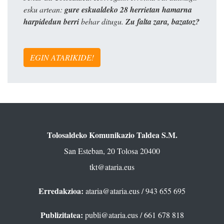
esku artean:
gure eskualdeko 28 herrietan hamarna
harpidedun berri
behar ditugu.
Zu falta zara, bazatoz?
EGIN ATARIKIDE!
Tolosaldeko Komunikazio Taldea S.M.
San Esteban, 20 Tolosa 20400
tkt@ataria.eus
Erredakzioa:
ataria@ataria.eus
/ 943 655 695
Publizitatea:
publi@ataria.eus
/ 661 678 818