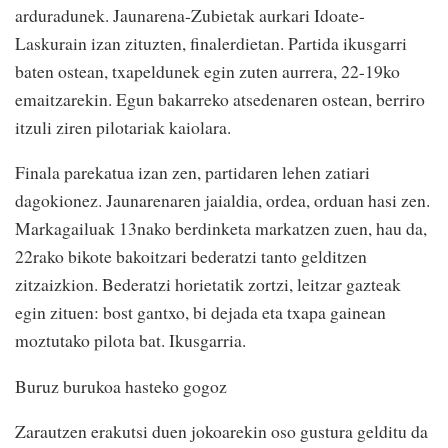
arduradunek. Jaunarena-Zubietak aurkari Idoate-
Laskurain izan zituzten, finalerdietan. Partida ikusgarri
baten ostean, txapeldunek egin zuten aurrera, 22-19ko
emaitzarekin. Egun bakarreko atsedenaren ostean, berriro
itzuli ziren pilotariak kaiolara.
Finala parekatua izan zen, partidaren lehen zatiari
dagokionez. Jaunarenaren jaialdia, ordea, orduan hasi zen.
Markagailuak 13nako berdinketa markatzen zuen, hau da,
22rako bikote bakoitzari bederatzi tanto gelditzen
zitzaizkion. Bederatzi horietatik zortzi, leitzar gazteak
egin zituen: bost gantxo, bi dejada eta txapa gainean
moztutako pilota bat. Ikusgarria.
Buruz burukoa hasteko gogoz
Zarautzen erakutsi duen jokoarekin oso gustura gelditu da