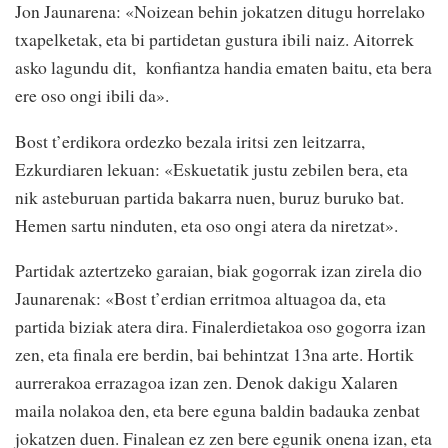
Jon Jaunarena: «Noizean behin jokatzen ditugu horrelako
txapelketak, eta bi partidetan gustura ibili naiz. Aitorrek
asko lagundu dit, konfiantza handia ematen baitu, eta bera
ere oso ongi ibili da».
Bost t’erdikora ordezko bezala iritsi zen leitzarra,
Ezkurdiaren lekuan: «Eskuetatik justu zebilen bera, eta
nik asteburuan partida bakarra nuen, buruz buruko bat.
Hemen sartu ninduten, eta oso ongi atera da niretzat».
Partidak aztertzeko garaian, biak gogorrak izan zirela dio
Jaunarenak: «Bost t’erdian erritmoa altuagoa da, eta
partida biziak atera dira. Finalerdietakoa oso gogorra izan
zen, eta finala ere berdin, bai behintzat 13na arte. Hortik
aurrerakoa errazagoa izan zen. Denok dakigu Xalaren
maila nolakoa den, eta bere eguna baldin badauka zenbat
jokatzen duen. Finalean ez zen bere egunik onena izan, eta