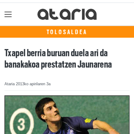
TOLOSALDEA
Txapel berria buruan duela ari da
banakakoa prestatzen Jaunarena
Ataria
2013ko apirilaren 3a