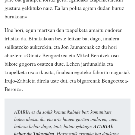
gustura geldituko naiz. Ea lan polita egiten dudan buruz
burukoan».
Une hori, egun martxan den txapelketa amaitu ondoren
iritsiko da. Binakakoan beste leitzar bat dago, finalera
sailkatzeko aukerekin, eta Jon Jaunarenak ez du hori
ahazten: «Oinatz Bengoetxea eta Mikel Beroizek oso
bikote gogorra osatzen dute. Lehen jardunaldia eta
txapelketa osoa ikusita, finalean egoteko faborito nagusiak
Irujo-Zabaleta direla uste dut, eta bigarrenak Bengoetxea-
Beroiz».
ATARIA ez da soilik komunikabide bat: komunitate
baten ahotsa da, eta urte hauen guztien ondoren, zuen
babesa behar dugu, inoiz baino gehiago:
ATARIAk
behar du Tolosaldea
. Horregatik erronka bat daukagu