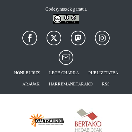
Codesyntaxek garatua
HONI BURUZ
LEGE OHARRA
PUBLIZITATEA
ARAUAK
HARREMANETARAKO
RSS