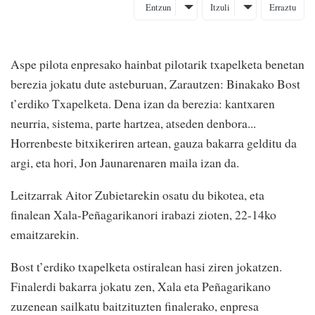
Entzun
Itzuli
Erraztu
Aspe pilota enpresako hainbat pilotarik txapelketa benetan
berezia jokatu dute asteburuan, Zarautzen: Binakako Bost
t’erdiko Txapelketa. Dena izan da berezia: kantxaren
neurria, sistema, parte hartzea, atseden denbora...
Horrenbeste bitxikeriren artean, gauza bakarra gelditu da
argi, eta hori, Jon Jaunarenaren maila izan da.
Leitzarrak Aitor Zubietarekin osatu du bikotea, eta
finalean Xala-Peñagarikanori irabazi zioten, 22-14ko
emaitzarekin.
Bost t’erdiko txapelketa ostiralean hasi ziren jokatzen.
Finalerdi bakarra jokatu zen, Xala eta Peñagarikano
zuzenean sailkatu baitzituzten finalerako, enpresa