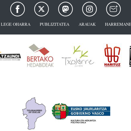
LEGE OHARRA
PUBLIZITATEA
ARAUAK
HARREMANE