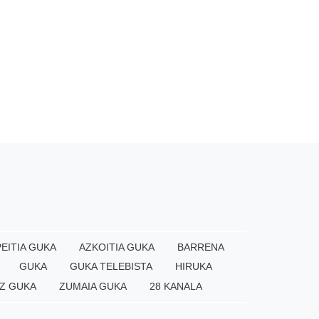
EITIA GUKA
AZKOITIA GUKA
BARRENA
GUKA
GUKA TELEBISTA
HIRUKA
Z GUKA
ZUMAIA GUKA
28 KANALA