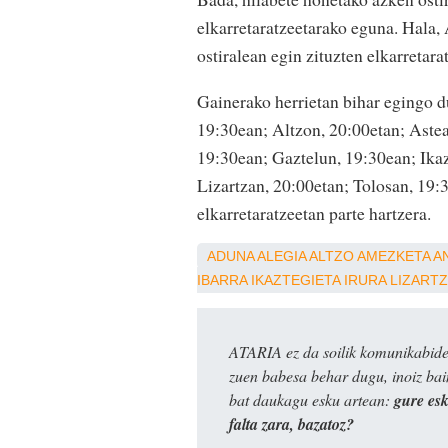
elkarretaratzeetarako eguna. Hala
ostiralean egin zituzten elkarretara
Gainerako herrietan bihar egingo d
19:30ean; Altzon, 20:00etan; Astea
19:30ean; Gaztelun, 19:30ean; Ikaz
Lizartzan, 20:00etan; Tolosan, 19:3
elkarretaratzeetan parte hartzera.
ADUNA
ALEGIA
ALTZO
AMEZKETA
A
IBARRA
IKAZTEGIETA
IRURA
LIZARTZ
ATARIA ez da soilik komunikabide 
zuen babesa behar dugu, inoiz ba
bat daukagu esku artean:
gure es
falta zara, bazatoz?