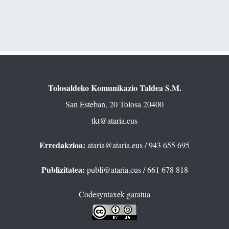
Tolosaldeko Komunikazio Taldea S.M.
San Esteban, 20 Tolosa 20400
tkt@ataria.eus
Erredakzioa:
ataria@ataria.eus
/ 943 655 695
Publizitatea:
publi@ataria.eus
/ 661 678 818
Codesyntaxek garatua