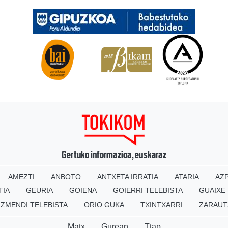
Gertuko informazioa, euskaraz
AMEZTI
ANBOTO
ANTXETA IRRATIA
ATARIA
AZP
TIA
GEURIA
GOIENA
GOIERRI TELEBISTA
GUAIXE
IZMENDI TELEBISTA
ORIO GUKA
TXINTXARRI
ZARAUT
Matx
Gurean
Ttap