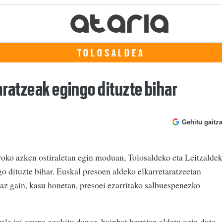
TOLOSALDEA
aratzeak egingo dituzte bihar
Gehitu gaitz
oko azken ostiraletan egin moduan, Tolosaldeko eta Leitzalde
go dituzte bihar. Euskal presoen aldeko elkarretaratzeetan
az gain, kasu honetan, presoei ezarritako salbuespenezko
ala jai eguna egokitu denez, hainbat herritan aldatu egin dute