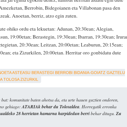
, Amezketan, Berrobin, Bidegoianen eta Villabonan pasa den
tzeak. Anoetan, berriz, atzo egin zuten.
ute ohiko ordu eta lekuetan: Adunan, 20:30ean; Alegian,
sun, 19:00etan; Berastegin, 19:30ean; Ibarran, 19:30ean; Irura
tegietan, 20:30ean; Leitzan, 20:00etan; Leaburun, 20:15ean;
0ean; eta Zizurkilen, 20:00etan. Herritar oro gonbidatu dute
NOETA
ASTEASU
BERASTEGI
BERROBI
BIDANIA-GOIATZ
GAZTELU
A
TOLOSA
ZIZURKIL
bat: komunitate baten ahotsa da, eta urte hauen guztien ondoren,
ino gehiago:
ATARIAk behar du Tolosaldea
. Horregatik erronka
kualdeko 28 herrietan hamarna harpidedun berri
behar ditugu.
Zu