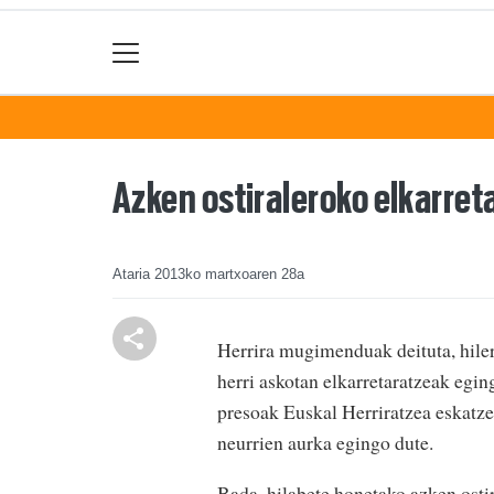
Azken ostiraleroko elkarret
Ataria
2013ko martxoaren 28a
Herrira mugimenduak deituta, hiler
herri askotan elkarretaratzeak egin
presoak Euskal Herriratzea eskatze
neurrien aurka egingo dute.
Bada, hilabete honetako azken ostir