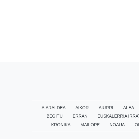
AIARALDEA
AIKOR
AIURRI
ALEA
BEGITU
ERRAN
EUSKALERRIA IRRA
KRONIKA
MAILOPE
NOAUA
O