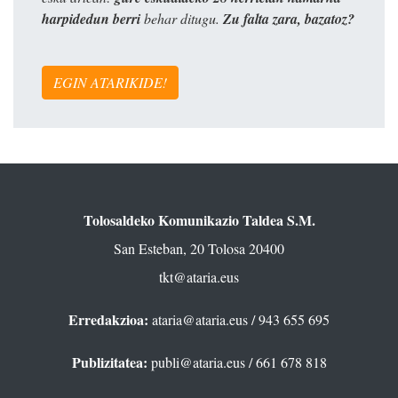
harpidedun berri
behar ditugu.
Zu falta zara, bazatoz?
EGIN ATARIKIDE!
Tolosaldeko Komunikazio Taldea S.M.
San Esteban, 20 Tolosa 20400
tkt@ataria.eus
Erredakzioa:
ataria@ataria.eus
/ 943 655 695
Publizitatea:
publi@ataria.eus
/ 661 678 818