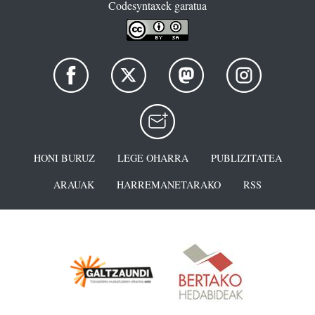
Codesyntaxek garatua
HONI BURUZ
LEGE OHARRA
PUBLIZITATEA
ARAUAK
HARREMANETARAKO
RSS