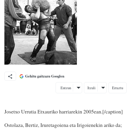
Gehitu gaitzazu Googlen
Entzun
Itzuli
Erraztu
Josetxo Urrutia Etxauriko harriarekin 2005ean.[/caption]
Ostolaza, Bertiz, Iruretagoiena eta Irigoienekin ariko da;