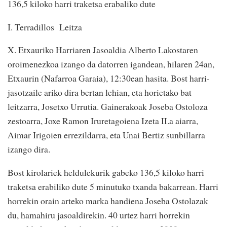
136,5 kiloko harri traketsa erabaliko dute
I. Terradillos Leitza
X. Etxauriko Harriaren Jasoaldia Alberto Lakostaren
oroimenezkoa izango da datorren igandean, hilaren 24an,
Etxaurin (Nafarroa Garaia), 12:30ean hasita. Bost harri-
jasotzaile ariko dira bertan lehian, eta horietako bat
leitzarra, Josetxo Urrutia. Gainerakoak Joseba Ostoloza
zestoarra, Joxe Ramon Iruretagoiena Izeta II.a aiarra,
Aimar Irigoien errezildarra, eta Unai Bertiz sunbillarra
izango dira.
Bost kirolariek heldulekurik gabeko 136,5 kiloko harri
traketsa erabiliko dute 5 minutuko txanda bakarrean. Harri
horrekin orain arteko marka handiena Joseba Ostolazak
du, hamahiru jasoaldirekin. 40 urtez harri horrekin