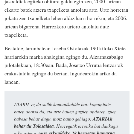
jasoaldiak egiteko ohitura galdu egin zen, 2000. urtean
elkarte batek atzera txapelketa antolatu arte. Urte horretan
jokatu zen txapelketa lehen aldiz harri horrekin, eta 2006.
urtean bigarrena. Harrezkero urtero antolatu dute
txapelketa.
Bestalde, larunbatean Joseba Ostolazak 190 kiloko Xiete
harriarekin marka ahalegina egingo du, Aizarnazabalgo
pilotalekuan, 18:30ean. Bada, Josetxo Urrutia leitzarrak
erakustaldia egingo du bertan. Ingudearekin ariko da
lanean.
ATARIA ez da soilik komunikabide bat: komunitate
baten ahotsa da, eta urte hauen guztien ondoren, zuen
babesa behar dugu, inoiz baino gehiago:
ATARIAk
behar du Tolosaldea
. Horregatik erronka bat daukagu
esku artean:
gure eskualdeko 28 herrietan hamarna