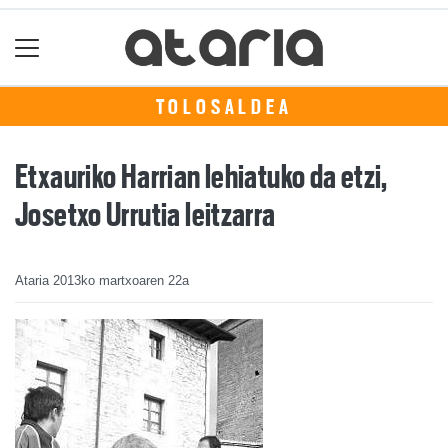
TOLOSALDEA
Etxauriko Harrian lehiatuko da etzi,
Josetxo Urrutia leitzarra
Ataria
2013ko martxoaren 22a