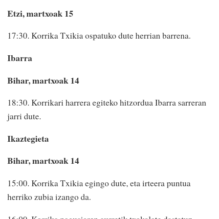
Etzi, martxoak 15
17:30. Korrika Txikia ospatuko dute herrian barrena.
Ibarra
Bihar, martxoak 14
18:30. Korrikari harrera egiteko hitzordua Ibarra sarreran
jarri dute.
Ikaztegieta
Bihar, martxoak 14
15:00. Korrika Txikia egingo dute, eta irteera puntua
herriko zubia izango da.
16:00. Korrika nagusiaren aurretik txokolate dastatuz