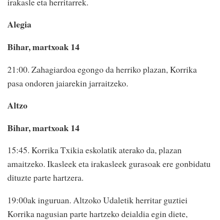
irakasle eta herritarrek.
Alegia
Bihar, martxoak 14
21:00. Zahagiardoa egongo da herriko plazan, Korrika
pasa ondoren jaiarekin jarraitzeko.
Altzo
Bihar, martxoak 14
15:45. Korrika Txikia eskolatik aterako da, plazan
amaitzeko. Ikasleek eta irakasleek gurasoak ere gonbidatu
dituzte parte hartzera.
19:00ak inguruan. Altzoko Udaletik herritar guztiei
Korrika nagusian parte hartzeko deialdia egin diete,