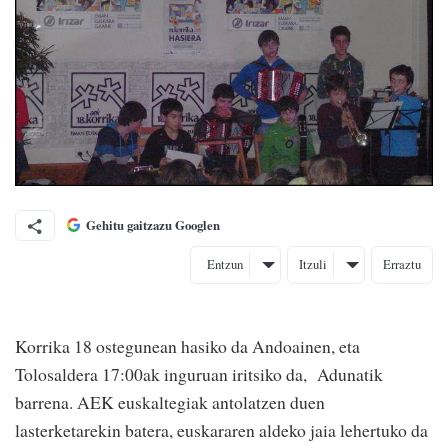
Gehitu gaitzazu Googlen
Entzun
Itzuli
Erraztu
Korrika 18 ostegunean hasiko da Andoainen, eta
Tolosaldera 17:00ak inguruan iritsiko da, Adunatik
barrena. AEK euskaltegiak antolatzen duen
lasterketarekin batera, euskararen aldeko jaia lehertuko da