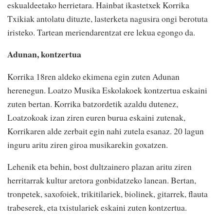
eskualdeetako herrietara. Hainbat ikastetxek Korrika
Txikiak antolatu dituzte, lasterketa nagusira ongi berotuta
iristeko. Tartean meriendarentzat ere lekua egongo da.
Adunan, kontzertua
Korrika 18ren aldeko ekimena egin zuten Adunan
herenegun. Loatzo Musika Eskolakoek kontzertua eskaini
zuten bertan. Korrika batzordetik azaldu dutenez,
Loatzokoak izan ziren euren burua eskaini zutenak,
Korrikaren alde zerbait egin nahi zutela esanaz. 20 lagun
inguru aritu ziren giroa musikarekin goxatzen.
Lehenik eta behin, bost dultzainero plazan aritu ziren
herritarrak kultur aretora gonbidatzeko lanean. Bertan,
tronpetek, saxofoiek, trikitilariek, biolinek, gitarrek, flauta
trabeserek, eta txistulariek eskaini zuten kontzertua.