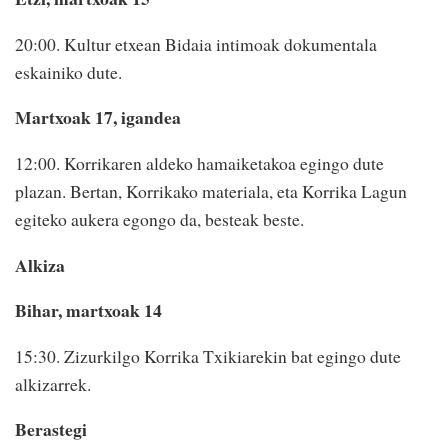
20:00. Kultur etxean Bidaia intimoak dokumentala
eskainiko dute.
Martxoak 17, igandea
12:00. Korrikaren aldeko hamaiketakoa egingo dute
plazan. Bertan, Korrikako materiala, eta Korrika Lagun
egiteko aukera egongo da, besteak beste.
Alkiza
Bihar, martxoak 14
15:30. Zizurkilgo Korrika Txikiarekin bat egingo dute
alkizarrek.
Berastegi