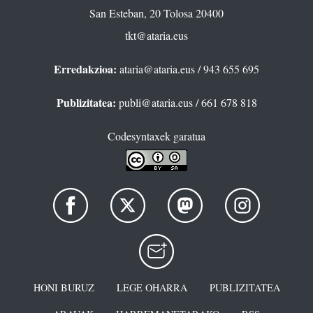
San Esteban, 20 Tolosa 20400
tkt@ataria.eus
Erredakzioa:
ataria@ataria.eus
/ 943 655 695
Publizitatea:
publi@ataria.eus
/ 661 678 818
Codesyntaxek garatua
HONI BURUZ
LEGE OHARRA
PUBLIZITATEA