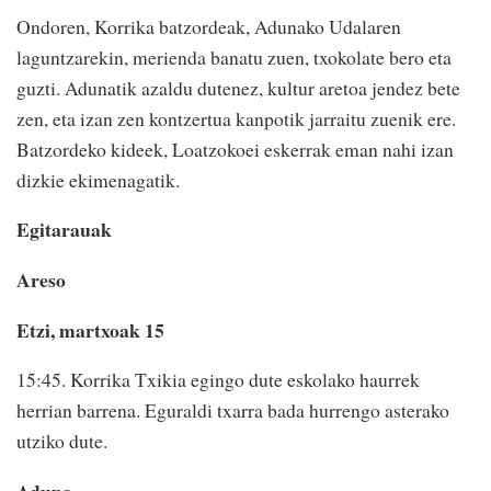
Ondoren, Korrika batzordeak, Adunako Udalaren
laguntzarekin, merienda banatu zuen, txokolate bero eta
guzti. Adunatik azaldu dutenez, kultur aretoa jendez bete
zen, eta izan zen kontzertua kanpotik jarraitu zuenik ere.
Batzordeko kideek, Loatzokoei eskerrak eman nahi izan
dizkie ekimenagatik.
Egitarauak
Areso
Etzi, martxoak 15
15:45. Korrika Txikia egingo dute eskolako haurrek
herrian barrena. Eguraldi txarra bada hurrengo asterako
utziko dute.
Aduna