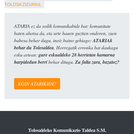
TOLOSA
ZIZURKIL
ATARIA ez da soilik komunikabide bat: komunitate
baten ahotsa da, eta urte hauen guztien ondoren, zuen
babesa behar dugu, inoiz baino gehiago:
ATARIAk
behar du Tolosaldea
. Horregatik erronka bat daukagu
esku artean:
gure eskualdeko 28 herrietan hamarna
harpidedun berri
behar ditugu.
Zu falta zara, bazatoz?
EGIN ATARIKIDE!
Tolosaldeko Komunikazio Taldea S.M.