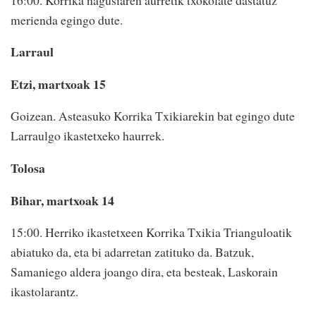
merienda egingo dute.
Larraul
Etzi, martxoak 15
Goizean. Asteasuko Korrika Txikiarekin bat egingo dute
Larraulgo ikastetxeko haurrek.
Tolosa
Bihar, martxoak 14
15:00. Herriko ikastetxeen Korrika Txikia Trianguloatik
abiatuko da, eta bi adarretan zatituko da. Batzuk,
Samaniego aldera joango dira, eta besteak, Laskorain
ikastolarantz.