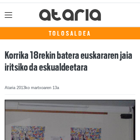
TOLOSALDEA
Korrika 18rekin batera euskararen jaia
iritsiko da eskualdeetara
Ataria
2013ko martxoaren 13a