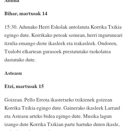
Bihar, martxoak 14
15:30. Adunako Herri Eskolak antolatuta Korrika Txikia
egingo dute. Korrikako petoak soinean, herri inguruneari
itzulia emango diote ikasleek eta irakasleek. Ondoren,
Txulobi elkartean gurasoek prestatutako txokolatea
dastatuko dute.
Asteasu
Etzi, martxoak 15
Goizean. Pello Errota ikastetxeko txikienek goizean
Korrika Txikia egingo dute. Gainerako ikasleek Larraul
eta Asteasu arteko bidea egingo dute. Musika lagun
izango dute Korrika Txikian parte hartuko duten ikasle,