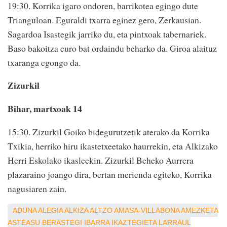
19:30. Korrika igaro ondoren, barrikotea egingo dute
Trianguloan. Eguraldi txarra eginez gero, Zerkausian.
Sagardoa Isastegik jarriko du, eta pintxoak tabernariek.
Baso bakoitza euro bat ordaindu beharko da. Giroa alaituz
txaranga egongo da.
Zizurkil
Bihar, martxoak 14
15:30. Zizurkil Goiko bidegurutzetik aterako da Korrika
Txikia, herriko hiru ikastetxeetako haurrekin, eta Alkizako
Herri Eskolako ikasleekin. Zizurkil Beheko Aurrera
plazaraino joango dira, bertan merienda egiteko, Korrika
nagusiaren zain.
ADUNA
ALEGIA
ALKIZA
ALTZO
AMASA-VILLABONA
AMEZKETA
ASTEASU
BERASTEGI
IBARRA
IKAZTEGIETA
LARRAUL