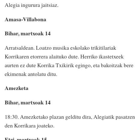
Alegia ingurura jaitsiaz.
Amasa-Villabona
Bihar, martxoak 14
Arratsaldean. Loatzo musika eskolako trikitilariak
Korrikaren etorrera alaituko dute. Herriko ikastetxeek
aurten ez dute Korrika Txikirik egingo, eta bakoitzak bere
ekimenak antolatu ditu.
Amezketa
Bihar, martxoak 14
18:30. Amezketako plazan gelditu dira, Alegiatik pasatzen
den Korrikara joateko.
Etzi, martxoak 15