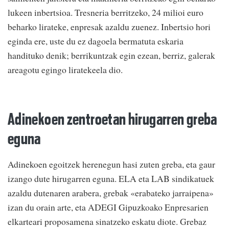
lukeen inbertsioa. Tresneria berritzeko, 24 milioi euro
beharko lirateke, enpresak azaldu zuenez. Inbertsio hori
eginda ere, uste du ez dagoela bermatuta eskaria
handituko denik; berrikuntzak egin ezean, berriz, galerak
areagotu egingo liratekeela dio.
Adinekoen zentroetan hirugarren greba
eguna
Adinekoen egoitzek herenegun hasi zuten greba, eta gaur
izango dute hirugarren eguna. ELA eta LAB sindikatuek
azaldu dutenaren arabera, grebak «erabateko jarraipena»
izan du orain arte, eta ADEGI Gipuzkoako Enpresarien
elkarteari proposamena sinatzeko eskatu diote. Grebaz