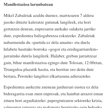
Manifestazioa larunbatean
Mikel Zabaletak azaldu duenez, martxoaren 7 aldera
jasoko dituzte kaleratze gutunak langileek, eta hori
gertatzen denean, enpresaren aurkako salaketa jarriko
dute, espedientea baliogabetzea eskatzeko. Zabaletak
nabarmendu du «partida ez dela amaitu» eta duela
hilabete hasitako borroka «gogor eta eredugarriarekin»
jarraituko dutela langileek. Halaber, greban jarraitzeaz
gain, bihar manifestazioa egingo dute Tolosan, 12:00etan,
Trianguloa plazatik hasita, eta herritar oro deitu dute
bertara, Peroteko langileei elkartasuna adierazteko.
Espedientea aurkeztu zuenean jarduerari eustea ez dela
bideragarria esan zuen enpresak, eta hainbat arrazoi eman
zituen hori argudiatzeko: papergintzaren sektoreko krisia,
salmenten jaitsiera eta makineria berritzeko egin beharko