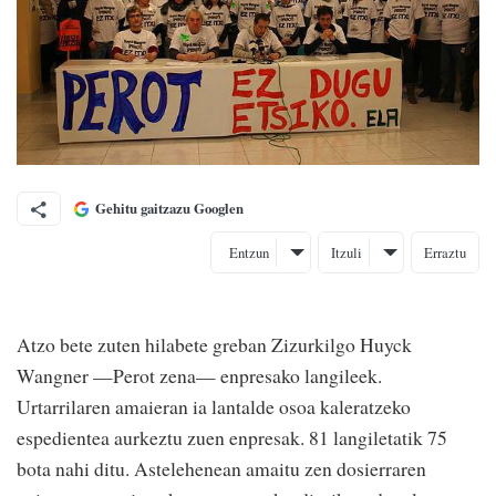
Gehitu gaitzazu Googlen
Entzun
Itzuli
Erraztu
Atzo bete zuten hilabete greban Zizurkilgo Huyck
Wangner —Perot zena— enpresako langileek.
Urtarrilaren amaieran ia lantalde osoa kaleratzeko
espedientea aurkeztu zuen enpresak. 81 langiletatik 75
bota nahi ditu. Astelehenean amaitu zen dosierraren