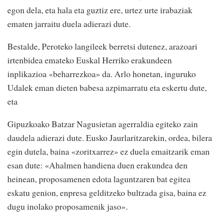
egon dela, eta hala eta guztiz ere, urtez urte irabaziak
ematen jarraitu duela adierazi dute.
Bestalde, Peroteko langileek berretsi dutenez, arazoari
irtenbidea emateko Euskal Herriko erakundeen
inplikazioa «beharrezkoa» da. Arlo honetan, inguruko
Udalek eman dieten babesa azpimarratu eta eskertu dute,
eta
Gipuzkoako Batzar Nagusietan agerraldia egiteko zain
daudela adierazi dute. Eusko Jaurlaritzarekin, ordea, bilera
egin dutela, baina «zoritxarrez» ez duela emaitzarik eman
esan dute: «Ahalmen handiena duen erakundea den
heinean, proposamenen edota laguntzaren bat egitea
eskatu genion, enpresa gelditzeko bultzada gisa, baina ez
dugu inolako proposamenik jaso».