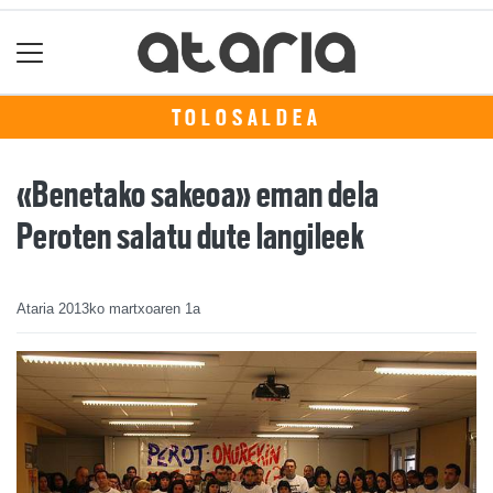
TOLOSALDEA
«Benetako sakeoa» eman dela
Peroten salatu dute langileek
Ataria
2013ko martxoaren 1a