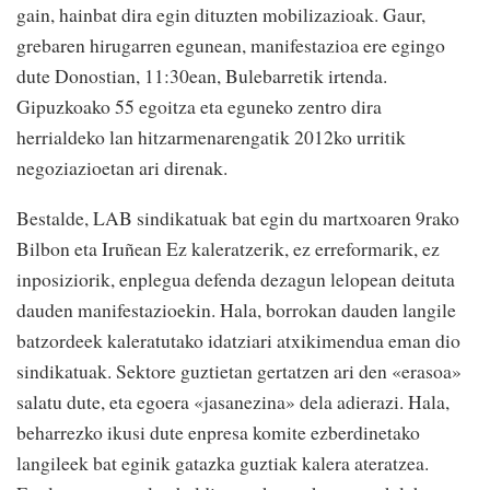
gain, hainbat dira egin dituzten mobilizazioak. Gaur,
grebaren hirugarren egunean, manifestazioa ere egingo
dute Donostian, 11:30ean, Bulebarretik irtenda.
Gipuzkoako 55 egoitza eta eguneko zentro dira
herrialdeko lan hitzarmenarengatik 2012ko urritik
negoziazioetan ari direnak.
Bestalde, LAB sindikatuak bat egin du martxoaren 9rako
Bilbon eta Iruñean Ez kaleratzerik, ez erreformarik, ez
inposiziorik, enplegua defenda dezagun lelopean deituta
dauden manifestazioekin. Hala, borrokan dauden langile
batzordeek kaleratutako idatziari atxikimendua eman dio
sindikatuak. Sektore guztietan gertatzen ari den «erasoa»
salatu dute, eta egoera «jasanezina» dela adierazi. Hala,
beharrezko ikusi dute enpresa komite ezberdinetako
langileek bat eginik gatazka guztiak kalera ateratzea.