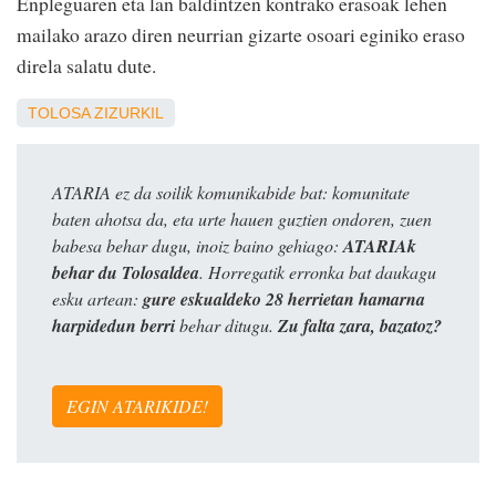
Enpleguaren eta lan baldintzen kontrako erasoak lehen
mailako arazo diren neurrian gizarte osoari eginiko eraso
direla salatu dute.
TOLOSA
ZIZURKIL
ATARIA ez da soilik komunikabide bat: komunitate
baten ahotsa da, eta urte hauen guztien ondoren, zuen
babesa behar dugu, inoiz baino gehiago:
ATARIAk
behar du Tolosaldea
. Horregatik erronka bat daukagu
esku artean:
gure eskualdeko 28 herrietan hamarna
harpidedun berri
behar ditugu.
Zu falta zara, bazatoz?
EGIN ATARIKIDE!