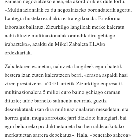
gainean negoziatzeko epea, eta akordiorik ez dute lortu.
«Multinazionalak ez du negoziatzeko borondaterik agertu.
Lantegia husteko erabakia estrategikoa da. Erreforma
laboralaz baliatuz, Zizurkilgo langileak merke kaleratu
nahi dituzte multinazionalak oraindik diru gehiago
irabazteko», azaldu du Mikel Zabaleta ELAko
ordezkariak.
Zabaletaren esanetan, nahiz eta langileek egun batetik
bestera izan zuten kaleratzeen berri, «erasoa aspaldi hasi
ziren prestatzen». «2010. urtetik Zizurkilgo enpresatik
multinazionalera 5 milioi euro baino gehiago eraman
dituzte; talde barneko salmenta neurriak guztiz
desorekatuak izan dira multinazionalaren mesedetan; eta
horrez gain, muga zorrotzak jarri dizkiote lantegiari, bai
egin beharreko produktuetan eta bai herrialde askotako
merkatuetan sarrera debekatuz». Hala, «benetako sakeoa»