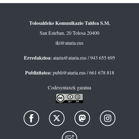
Tolosaldeko Komunikazio Taldea S.M.
San Esteban, 20 Tolosa 20400
tkt@ataria.eus
Erredakzioa:
ataria@ataria.eus
/ 943 655 695
Publizitatea:
publi@ataria.eus
/ 661 678 818
Codesyntaxek garatua