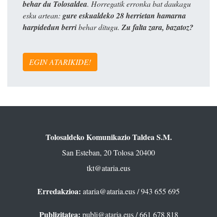
behar du Tolosaldea
. Horregatik erronka bat daukagu
esku artean:
gure eskualdeko 28 herrietan hamarna
harpidedun berri
behar ditugu.
Zu falta zara, bazatoz?
EGIN ATARIKIDE!
Tolosaldeko Komunikazio Taldea S.M.
San Esteban, 20 Tolosa 20400
tkt@ataria.eus
Erredakzioa:
ataria@ataria.eus
/ 943 655 695
Publizitatea:
publi@ataria.eus
/ 661 678 818