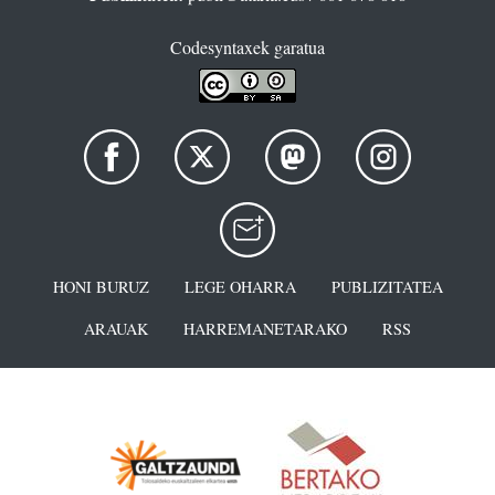
Codesyntaxek garatua
HONI BURUZ
LEGE OHARRA
PUBLIZITATEA
ARAUAK
HARREMANETARAKO
RSS