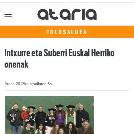
TOLOSALDEA
Intxurre eta Suberri Euskal Herriko
onenak
Ataria
2013ko otsailaren 5a