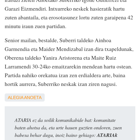
Garazi Eizmendiri. Intxurreko neskek hasieratik hartu
zuten abantaila, eta erosotasunez lortu zuten garaipena 42
minutu iraun zuen partidan.
Senior mailan, bestalde, Suberri taldeko Ainhoa
Garmendia eta Maider Mendizabal izan dira txapeldunak,
Oberena taldeko Yanira Aristorena eta Maite Ruiz
Larramendi 30-24ko emaitzarekin mendean hartu ostean.
Partida nahiko orekatua izan zen erdialdera arte, baina
hortik aurrera, Suberriko neskak izan ziren nagusi.
ALEGIA
ANOETA
ATARIA ez da soilik komunikabide bat: komunitate
baten ahotsa da, eta urte hauen guztien ondoren, zuen
babesa behar dugu, inoiz baino gehiago:
ATARIAk