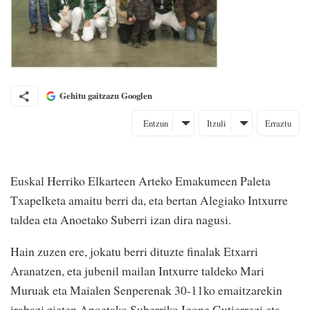
Gehitu gaitzazu Googlen
Entzun
Itzuli
Erraztu
Euskal Herriko Elkarteen Arteko Emakumeen Paleta
Txapelketa amaitu berri da, eta bertan Alegiako Intxurre
taldea eta Anoetako Suberri izan dira nagusi.
Hain zuzen ere, jokatu berri dituzte finalak Etxarri
Aranatzen, eta jubenil mailan Intxurre taldeko Mari
Muruak eta Maialen Senperenak 30-11ko emaitzarekin
irabazi zieten Anoetako Suberriko Igone Gutierrezi eta